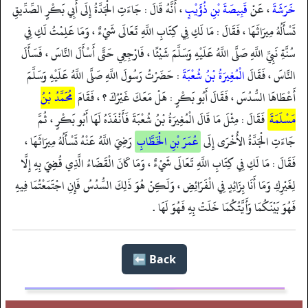
خَرَشَةَ
، عَنْ
قَبِيصَةَ بْنِ ذُؤَيْبٍ
، أَنَّهُ قَالَ : جَاءَتِ الْجَدَّةُ إِلَى أَبِي بَكْرٍ الصِّدِّيقِ
تَسْأَلُهُ مِيرَاثَهَا ، فَقَالَ : مَا لَكِ فِي كِتَابِ اللَّهِ تَعَالَى شَيْءٌ ، وَمَا عَلِمْتُ لَكِ فِي
سُنَّةِ نَبِيِّ اللَّهِ صَلَّى اللَّهُ عَلَيْهِ وَسَلَّمَ شَيْئًا ، فَارْجِعِي حَتَّى أَسْأَلَ النَّاسَ ، فَسَأَلَ
النَّاسَ ، فَقَالَ
الْمُغِيرَةُ بْنُ شُعْبَةَ
: حَضَرْتُ رَسُولَ اللَّهِ صَلَّى اللَّهُ عَلَيْهِ وَسَلَّمَ
أَعْطَاهَا السُّدُسَ ، فَقَالَ أَبُو بَكْرٍ : هَلْ مَعَكَ غَيْرُكَ ؟ ، فَقَامَ
مُحَمَّدُ بْنُ
مَسْلَمَةَ
فَقَالَ : مِثْلَ مَا قَالَ الْمُغِيرَةُ بْنُ شُعْبَةَ فَأَنْفَذَهُ لَهَا أَبُو بَكْرٍ ، ثُمَّ
جَاءَتِ الْجَدَّةُ الأُخْرَى إِلَى
عُمَرَ بْنِ الْخَطَّابِ
رَضِيَ اللَّهُ عَنْهُ تَسْأَلُهُ مِيرَاثَهَا ،
فَقَالَ : مَا لَكِ فِي كِتَابِ اللَّهِ تَعَالَى شَيْءٌ ، وَمَا كَانَ الْقَضَاءُ الَّذِي قُضِيَ بِهِ إِلَّا
لِغَيْرِكِ وَمَا أَنَا بِزَائِدٍ فِي الْفَرَائِضِ ، وَلَكِنْ هُوَ ذَلِكَ السُّدُسُ فَإِنِ اجْتَمَعْتُمَا فِيهِ
فَهُوَ بَيْنَكُمَا وَأَيَّتُكُمَا خَلَتْ بِهِ فَهُوَ لَهَا .
Back ⬅️