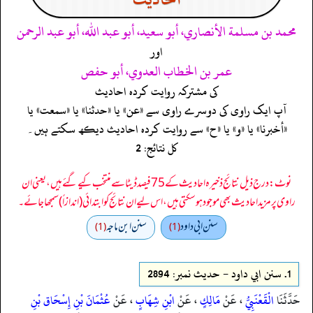
محمد بن مسلمة الأنصاري، أبو سعيد، أبو عبد الله، أبو عبد الرحمن
اور
عمر بن الخطاب العدوي، أبو حفص
کی مشترکہ روایت کردہ احادیث
آپ ایک راوی کی دوسرے راوی سے «عن» یا «حدثنا» یا «سمعت» یا
«أخبرنا» یا «و» یا «ح» سے روایت کردہ احادیث دیکھ سکتے ہیں۔
کل نتائج: 2
نوٹ: درج ذیل نتائج ذخیرہ احادیث کے 75 فیصد ڈیٹا سے منتخب کیے گئے ہیں، یعنی ان
راوی پر مزید احادیث بھی موجود ہو سکتی ہیں، اس لیے ان نتائج کو ابتدائی (اندازاً) سمجھا جائے۔
سنن ابي داود
سنن ابن ماجه
(1)
(1)
1.
سنن ابي داود - حدیث نمبر: 2894
حَدَّثَنَا
الْقَعْنَبِيُّ
، عَنْ
مَالِكٍ
، عَنْ
ابْنِ شِهَابٍ
، عَنْ
عُثْمَانَ بْنِ إِسْحَاق بْنِ