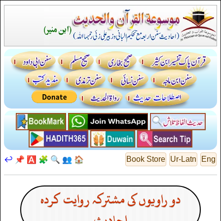
↩️
📌
🅰️
🧩
🔍
👥
🏠
Book Store
Ur-Latn
Eng
دو راویوں کی مشترکہ روایت کردہ
احادیث