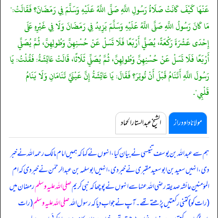
عَنْهَا كَيْفَ كَانَتْ صَلَاةُ رَسُولِ اللَّهِ صَلَّى اللَّهُ عَلَيْهِ وَسَلَّمَ فِي رَمَضَانَ؟ فَقَالَتْ:"
مَا كَانَ رَسُولُ اللَّهِ صَلَّى اللَّهُ عَلَيْهِ وَسَلَّمَ يَزِيدُ فِي رَمَضَانَ وَلَا فِي غَيْرِهِ عَلَى
إِحْدَى عَشْرَةَ رَكْعَةً، يُصَلِّي أَرْبَعًا فَلَا تَسَلْ عَنْ حُسْنِهِنَّ وَطُولِهِنَّ، ثُمَّ يُصَلِّي
أَرْبَعًا فَلَا تَسَلْ عَنْ حُسْنِهِنَّ وَطُولِهِنَّ، ثُمَّ يُصَلِّي ثَلَاثًا، قَالَتْ عَائِشَةُ: فَقُلْتُ: يَا
رَسُولَ اللَّهِ أَتَنَامُ قَبْلَ أَنْ تُوتِرَ؟ فَقَالَ: يَا عَائِشَةُ إِنَّ عَيْنَيَّ تَنَامَانِ وَلَا يَنَامُ
قَلْبِي".
مولانا داود راز
الشیخ عبدالستار الحماد
ہم سے عبداللہ بن یوسف تنیسی نے بیان کیا، انہوں نے کہا کہ ہمیں امام مالک رحمہ اللہ نے خبر
دی، انہیں سعید بن ابوسعید مقبری نے خبر دی، انہیں ابوسلمہ بن عبدالرحمٰن نے خبر دی کہ
ام
المؤمنین عائشہ صدیقہ رضی اللہ عنہا سے انہوں نے پوچھا کہ نبی کریم
صلی اللہ علیہ وسلم
رمضان میں
(رات کو) کتنی رکعتیں پڑھتے تھے۔ آپ نے جواب دیا کہ رسول اللہ
صلی اللہ علیہ وسلم
(رات