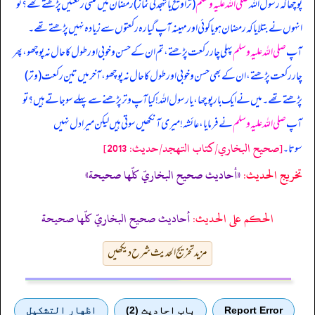
پوچھا کہ
رسول اللہ
صلی اللہ علیہ وسلم
(تراویح یا تہجد کی نماز) رمضان میں کتنی رکعتیں پڑھتے تھے؟ تو
انہوں نے بتلایا کہ رمضان ہو یا کوئی اور مہینہ آپ گیارہ رکعتوں سے زیادہ نہیں پڑھتے تھے۔
آپ
صلی اللہ علیہ وسلم
پہلی چار رکعت پڑھتے، تم ان کے حسن و خوبی اور طول کا حال نہ پوچھو، پھر
چار رکعت پڑھتے، ان کے بھی حسن و خوبی اور طول کا حال نہ پوچھو، آخر میں تین رکعت (وتر)
پڑھتے تھے۔ میں نے ایک بار پوچھا، یا رسول اللہ! کیا آپ وتر پڑھنے سے پہلے سو جاتے ہیں؟ تو
آپ
صلی اللہ علیہ وسلم
نے فرمایا، عائشہ! میری آنکھیں سوتی ہیں لیکن میرا دل نہیں
[صحيح البخاري/كتاب التهجد/حدیث: 2013]
سوتا۔
تخریج الحدیث:
«أحاديث صحيح البخاريّ كلّها صحيحة»
الحكم على الحديث:
أحاديث صحيح البخاريّ كلّها صحيحة
مزید تخریج الحدیث شرح دیکھیں
Report Error
باب احادیث (2)
اظهار التشكيل