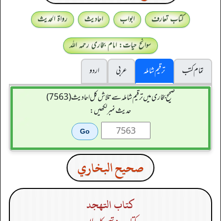
کتاب تعارف
ابواب
احادیث
رواۃ الحدیث
سوانح حیات: امام بخاری رحمہ اللہ
تمام کتب
ترقیم شاملہ
عربی
اردو
صحیح بخاری میں ترقیم شاملہ سے تلاش کل احادیث (7563)
حدیث نمبر لکھیں:
صحيح البخاري
كتاب التهجد