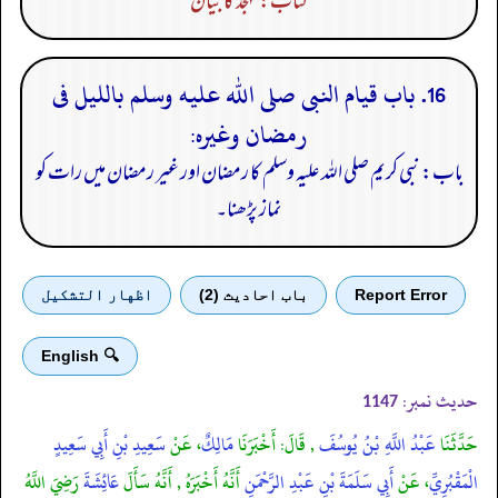
کتاب: تہجد کا بیان
16. باب قيام النبى صلى الله عليه وسلم بالليل فى
رمضان وغيره:
باب: نبی کریم صلی اللہ علیہ وسلم کا رمضان اور غیر رمضان میں رات کو
نماز پڑھنا۔
Report Error
باب احادیث (2)
اظهار التشكيل
🔍 English
حدیث نمبر:
1147
حَدَّثَنَا
عَبْدُ اللَّهِ بْنُ يُوسُفَ
, قَالَ: أَخْبَرَنَا
مَالِكٌ
، عَنْ
سَعِيدِ بْنِ أَبِي سَعِيدٍ
الْمَقْبُرِيِّ
، عَنْ
أَبِي سَلَمَةَ بْنِ عَبْدِ الرَّحْمَنِ
أَنَّهُ أَخْبَرَهُ , أَنَّهُ سَأَلَ
عَائِشَةَ
رَضِيَ اللَّهُ