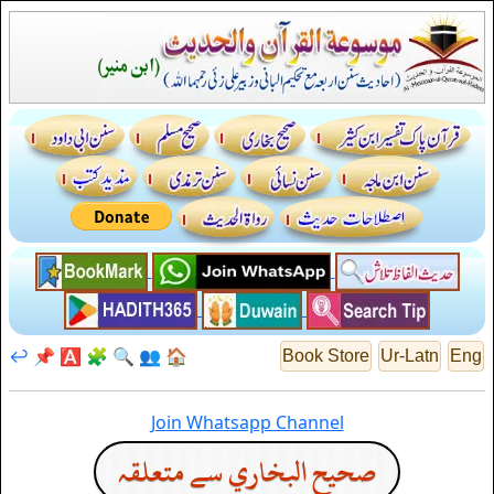
↩️
📌
🅰️
🧩
🔍
👥
🏠
Book Store
Ur-Latn
Eng
Join Whatsapp Channel
صحيح البخاري سے متعلقہ