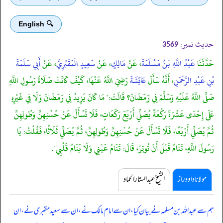
🔍 English
حدیث نمبر:
3569
حَدَّثَنَا
عَبْدُ اللَّهِ بْنُ مَسْلَمَةَ
، عَنْ
مَالِكٍ
، عَنْ
سَعِيدٍ الْمَقْبُرِيِّ
، عَنْ
أَبِي سَلَمَةَ
بْنِ عَبْدِ الرَّحْمَنِ
، أَنَّهُ سَأَلَ
عَائِشَةَ
رَضِيَ اللَّهُ عَنْهَا، كَيْفَ كَانَتْ صَلَاةُ رَسُولِ اللَّهِ
صَلَّى اللَّهُ عَلَيْهِ وَسَلَّمَ فِي رَمَضَانَ؟ قَالَتْ:" مَا كَانَ يَزِيدُ فِي رَمَضَانَ وَلَا فِي غَيْرِهِ
عَلَى إِحْدَى عَشْرَةَ رَكْعَةً يُصَلِّي أَرْبَعَ رَكَعَاتٍ، فَلَا تَسْأَلْ عَنْ حُسْنِهِنَّ وَطُولِهِنَّ
ثُمَّ يُصَلِّي أَرْبَعًا، فَلَا تَسْأَلْ عَنْ حُسْنِهِنَّ وَطُولِهِنَّ، ثُمَّ يُصَلِّي ثَلَاثًا، فَقُلْتُ: يَا
رَسُولَ اللَّهِ، تَنَامُ قَبْلَ أَنْ تُوتِرَ، قَالَ: تَنَامُ عَيْنِي وَلَا يَنَامُ قَلْبِي".
مولانا داود راز
الشیخ عبدالستار الحماد
ہم سے عبداللہ بن مسلمہ نے بیان کیا، ان سے امام مالک نے، ان سے سعید مقبری نے، ان