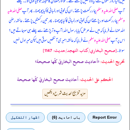
میں) گیارہ رکعتوں سے زیادہ نہیں پڑھتے تھے۔ خواہ رمضان کا مہینہ ہوتا یا کوئی اور۔ پہلے
آپ
صلی اللہ علیہ وسلم
چار رکعت پڑھتے۔ ان کی خوبی اور لمبائی کا کیا پوچھنا۔ پھر آپ
صلی اللہ علیہ
وسلم
چار رکعت اور پڑھتے ان کی خوبی اور لمبائی کا کیا پوچھنا۔ پھر تین رکعتیں پڑھتے۔ عائشہ رضی
اللہ عنہا نے فرمایا کہ میں نے عرض کیا یا رسول اللہ! آپ وتر پڑھنے سے پہلے ہی سو جاتے ہیں؟
اس پر آپ
صلی اللہ علیہ وسلم
نے فرمایا کہ عائشہ! میری آنکھیں سوتی ہیں لیکن میرا دل نہیں
[صحيح البخاري/كتاب التهجد/حدیث: 1147]
سوتا۔
تخریج الحدیث:
«أحاديث صحيح البخاريّ كلّها صحيحة»
الحكم على الحديث:
أحاديث صحيح البخاريّ كلّها صحيحة
مزید تخریج الحدیث شرح دیکھیں
Report Error
باب احادیث (6)
اظهار التشكيل