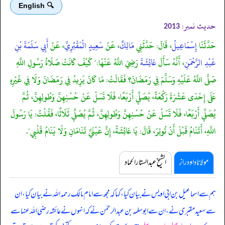
🔍 English
حدیث نمبر:
2013
حَدَّثَنَا
إِسْمَاعِيلُ
، قَالَ: حَدَّثَنِي
مَالِكٌ
، عَنْ
سَعِيدٍ الْمَقْبُرِيِّ
، عَنْ
أَبِي سَلَمَةَ بْنِ
عَبْدِ الرَّحْمَنِ
، أَنَّهُ سَأَلَ
عَائِشَةَ
رَضِيَ اللَّهُ عَنْهَا:" كَيْفَ كَانَتْ صَلَاةُ رَسُولِ اللَّهِ
صَلَّى اللَّهُ عَلَيْهِ وَسَلَّمَ فِي رَمَضَانَ؟ فَقَالَتْ: مَا كَانَ يَزِيدُ فِي رَمَضَانَ وَلَا فِي غَيْرِهِ
عَلَى إِحْدَى عَشْرَةَ رَكْعَةً، يُصَلِّي أَرْبَعًا، فَلَا تَسَلْ عَنْ حُسْنِهِنَّ وَطُولِهِنَّ، ثُمَّ
يُصَلِّي أَرْبَعًا، فَلَا تَسَلْ عَنْ حُسْنِهِنَّ وَطُولِهِنَّ، ثُمَّ يُصَلِّي ثَلَاثًا، فَقُلْتُ: يَا رَسُولَ
اللَّهِ، أَتَنَامُ قَبْلَ أَنْ تُوتِرَ، قَالَ: يَا عَائِشَةُ، إِنَّ عَيْنَيَّ تَنَامَانِ وَلَا يَنَامُ قَلْبِي".
مولانا داود راز
الشیخ عبدالستار الحماد
ہم سے اسماعیل بن ابی اویس نے بیان کیا، کہا کہ مجھ سے امام مالک رحمہ اللہ نے بیان کیا، ان
سے سعید مقبری نے، ان سے ابوسلمہ بن عبدالرحمٰن نے کہ انہوں نے عائشہ رضی اللہ عنہا سے