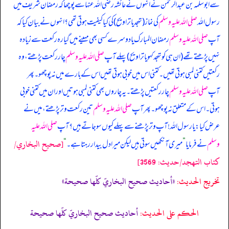
سے ابوسلمہ بن عبدالرحمٰن نے انہوں نے عائشہ رضی اللہ عنہا سے پوچھا کہ
رمضان شریف میں
رسول اللہ
صلی اللہ علیہ وسلم
کی نماز (تہجد یا تراویح) کی کیا کیفیت ہوتی تھی؟ انہوں نے بیان کیا کہ
آپ
صلی اللہ علیہ وسلم
رمضان المبارک یا دوسرے کسی بھی مہینے میں گیارہ رکعت سے زیادہ
نہیں پڑھتے تھے (ان ہی کو تہجد کہو یا تراویح) پہلے آپ
صلی اللہ علیہ وسلم
چار رکعت پڑھتے، وہ
رکعتیں کتنی لمبی ہوتی تھیں۔ کتنی اس میں خوبی ہوتی تھیں اس کے بارے میں نہ پوچھو۔ پھر
آپ
صلی اللہ علیہ وسلم
چار رکعتیں پڑھتے۔ یہ چاروں بھی کتنی لمبی ہوتیں اور ان میں کتنی خوبی
ہوتی۔ اس کے متعلق نہ پوچھو۔ پھر آپ
صلی اللہ علیہ وسلم
تین رکعت وتر پڑھتے، میں نے
عرض کیا: یا رسول اللہ! آپ وتر پڑھنے سے پہلے کیوں سو جاتے ہیں؟ آپ
صلی اللہ علیہ
[صحيح البخاري/
وسلم
نے فرمایا
”
میری آنکھیں سوتی ہیں لیکن میرا دل بیدار رہتا ہے۔
“
كتاب التهجد/حدیث: 3569]
تخریج الحدیث:
«أحاديث صحيح البخاريّ كلّها صحيحة»
الحكم على الحديث:
أحاديث صحيح البخاريّ كلّها صحيحة