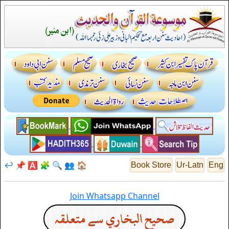
↩️
📌
🅰️
🧩
🔍
👥
🏠
Book Store
Ur-Latn
Eng
Join Whatsapp Channel
صحيح البخاري سے متعلقہ