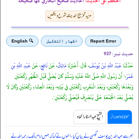
الحكم على الحديث:
أحاديث صحيح البخاريّ كلّها صحيحة
مزید تخریج الحدیث شرح دیکھیں
Report Error
اظهار التشكيل
🔍 English
حدیث نمبر:
937
حَدَّثَنَا
عَبْدُ اللَّهِ بْنُ يُوسُفَ
، قَالَ: أَخْبَرَنَا
مَالِكٌ
، عَنْ
نَافِعٍ
، عَنْ
عَبْدِ اللَّهِ بْنِ
عُمَرَ
،" أَنّ رَسُولَ اللَّهِ صَلَّى اللَّهُ عَلَيْهِ وَسَلَّمَ كَانَ يُصَلِّي قَبْلَ الظُّهْرِ رَكْعَتَيْنِ
وَبَعْدَهَا رَكْعَتَيْنِ، وَبَعْدَ الْمَغْرِبِ رَكْعَتَيْنِ فِي بَيْتِهِ، وَبَعْدَ الْعِشَاءِ رَكْعَتَيْنِ وَكَانَ لَا
يُصَلِّي بَعْدَ الْجُمُعَةِ حَتَّى يَنْصَرِفَ فَيُصَلِّي رَكْعَتَيْنِ".
مولانا داود راز
الشیخ عبدالستار الحماد
ہم سے عبداللہ بن یوسف تنیسی نے بیان کیا، انہوں نے کہا کہ ہمیں امام مالک رحمہ اللہ نے