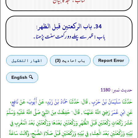
کتاب: تہجد کا بیان
34. باب الركعتين قبل الظهر:
باب: ظہر سے پہلے دو رکعت سنت پڑھنا۔
Report Error
باب احادیث (3)
اظهار التشكيل
🔍 English
حدیث نمبر:
1180
حَدَّثَنَا
سُلَيْمَانُ بْنُ حَرْبٍ
, قَالَ: حَدَّثَنَا
حَمَّادُ بْنُ زَيْدٍ
، عَنْ
أَيُّوبَ
، عَنْ
نَافِعٍ
،
عَنِ
ابْنِ عُمَرَ
رَضِيَ اللَّهُ عَنْهُمَا , قَالَ:" حَفِظْتُ مِنَ النَّبِيِّ صَلَّى اللَّهُ عَلَيْهِ وَسَلَّمَ
عَشْرَ رَكَعَاتٍ رَكْعَتَيْنِ قَبْلَ الظُّهْرِ وَرَكْعَتَيْنِ بَعْدَهَا وَرَكْعَتَيْنِ بَعْدَ الْمَغْرِبِ فِي
بَيْتِهِ وَرَكْعَتَيْنِ بَعْدَ الْعِشَاءِ فِي بَيْتِهِ وَرَكْعَتَيْنِ قَبْلَ صَلَاةِ الصُّبْحِ، وَكَانَتْ سَاعَةً