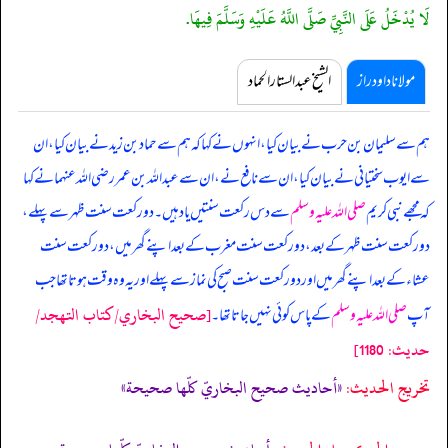
لَا يُدْخَلُ عَلَى النَّبِيِّ صَلَّى اللَّهُ عَلَيْهِ وَسَلَّمَ فِيهَا.
مولانا داود راز
الشیخ عبدالستار الحماد
ہم سے سلیمان بن حرب نے بیان کیا، انہوں نے کہا کہ ہم سے حماد بن زید نے بیان کیا، ان
سے ایوب سختیانی نے بیان کیا، ان سے نافع نے، ان سے عبداللہ بن عمر رضی اللہ عنہما نے کہا
کہ
مجھے نبی کریم
صلی اللہ علیہ وسلم
سے دس رکعت سنتیں یاد ہیں۔ دو رکعت سنت ظہر سے پہلے،
دو رکعت سنت ظہر کے بعد، دو رکعت سنت مغرب کے بعد اپنے گھر میں، دو رکعت سنت
عشاء کے بعد اپنے گھر میں اور دو رکعت سنت صبح کی نماز سے پہلے اور یہ وہ وقت ہوتا تھا جب
[صحيح البخاري/كتاب التهجد/
آپ
صلی اللہ علیہ وسلم
کے پاس کوئی نہیں جاتا تھا۔
حدیث: 1180]
تخریج الحدیث:
«أحاديث صحيح البخاريّ كلّها صحيحة»