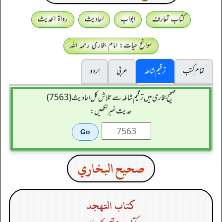
کتاب تعارف
ابواب
احادیث
رواۃ الحدیث
سوانح حیات: امام بخاری رحمہ اللہ
تمام کتب
ترقیم شاملہ
عربی
اردو
صحیح بخاری میں ترقیم شاملہ سے تلاش کل احادیث (7563)
حدیث نمبر لکھیں:
صحيح البخاري
كتاب التهجد