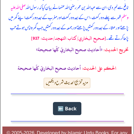
نافع سے خبر دی، ان سے عبداللہ بن عمر رضی اللہ عنہما نے بیان کیا کہ
رسول اللہ
صلی اللہ علیہ
وسلم
ظہر سے پہلے دو رکعت، اس کے بعد دو رکعت اور مغرب کے بعد دو رکعت اپنے گھر میں
پڑھتے اور عشاء کے بعد دو رکعتیں پڑھتے اور جمعہ کے بعد دو رکعتیں جب گھر واپس ہوتے تب
[صحيح البخاري/كتاب التهجد/حدیث: 937]
پڑھا کرتے تھے۔
تخریج الحدیث:
«أحاديث صحيح البخاريّ كلّها صحيحة»
الحكم على الحديث:
أحاديث صحيح البخاريّ كلّها صحيحة
مزید تخریج الحدیث شرح دیکھیں
Back ⬅️
© 2005-2026, Developed by Islamic Urdu Books, For any