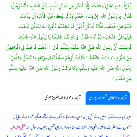
يُعْرَفُ فِيهِ الْحُزْنُ، قَالَتْ: وَأَنَا أَنْظُرُ مِنْ صَائِرِ الْبَابِ شَقِّ الْبَابِ، فَأَتَاهُ رَجُلٌ،
فَقَالَ: يَا رَسُولَ اللَّهِ، إِنَّ نِسَاءَ جَعْفَرٍ وَذَكَرَ بُكَاءَهُنَّ، فَأَمَرَهُ أَنْ يَذْهَبَ
فَيَنْهَاهُنَّ، فَذَهَبَ فَأَتَاهُ فَذَكَرَ أَنَّهُنَّ لَمْ يُطِعْنَهُ، فَأَمَرَهُ الثَّانِيَةَ أَنْ يَذْهَبَ
فَيَنْهَاهُنَّ، فَذَهَبَ، ثُمَّ أَتَاهُ، فَقَالَ: وَاللَّهِ لَقَدْ غَلَبْنَنَا يَا رَسُولَ اللَّهِ، قَالَتْ:
فَزَعَمَتْ أَنَّ رَسُولَ اللَّهِ صَلَّى اللَّهُ عَلَيْهِ وَسَلَّمَ، قَالَ: " اذْهَبْ فَاحْثُ فِي أَفْوَاهِهِنَّ
مِنَ التُّرَابِ "، قَالَتْ عَائِشَةُ: " فَقُلْتُ أَرْغَمَ اللَّهُ أَنْفَكَ، وَاللَّهِ مَا تَفْعَلُ مَا أَمَرَكَ
رَسُولُ اللَّهِ صَلَّى اللَّهُ عَلَيْهِ وَسَلَّمَ، وَمَا تَرَكْتَ رَسُولَ اللَّهِ صَلَّى اللَّهُ عَلَيْهِ وَسَلَّمَ
مِنَ الْعَنَاءِ ".
ترجمہ:سلطان محمود جلالپوری
ترجمہ:مولانا عبدالعزیز علوی
عبدالوہاب نے کہا: میں نے یحییٰ بن سعید سے سنا، وہ کہہ رہے تھے: مجھے عمرہ نے بتایا کہ
انہوں نے حضرت عائشہ رضی اللہ عنہا سے سنا، وہ فرما رہی تھیں: جب رسول اللہ
صلی اللہ علیہ