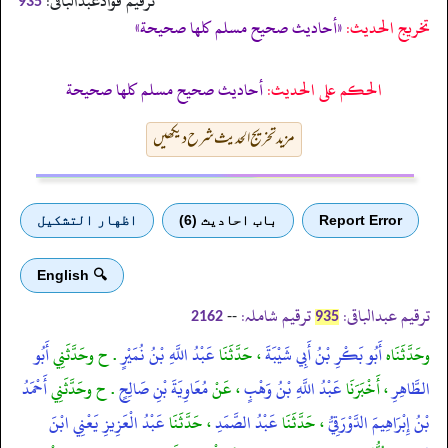
ترقیم فوادعبدالباقی:
935
تخریج الحدیث:
«أحاديث صحيح مسلم كلها صحيحة»
الحكم على الحديث:
أحاديث صحيح مسلم كلها صحيحة
مزید تخریج الحدیث شرح دیکھیں
Report Error
باب احادیث (6)
اظهار التشكيل
🔍 English
ترقیم عبدالباقی:
ترقیم شاملہ:
--
2162
935
وحَدَّثَنَاه
أَبُو بَكْرِ بْنُ أَبِي شَيْبَةَ
، حَدَّثَنَا
عَبْدُ اللَّهِ بْنُ نُمَيْرٍ
. ح وحَدَّثَنِي
أَبُو
الطَّاهِرِ
، أَخْبَرَنَا
عَبْدُ اللَّهِ بْنُ وَهْبٍ
، عَنْ
مُعَاوِيَةَ بْنِ صَالِحٍ
. ح وحَدَّثَنِي
أَحْمَدُ
بْنُ إِبْرَاهِيمَ الدَّوْرَقِيُّ
، حَدَّثَنَا
عَبْدُ الصَّمَدِ
، حَدَّثَنَا
عَبْدُ الْعَزِيزِ يَعْنِي ابْنَ