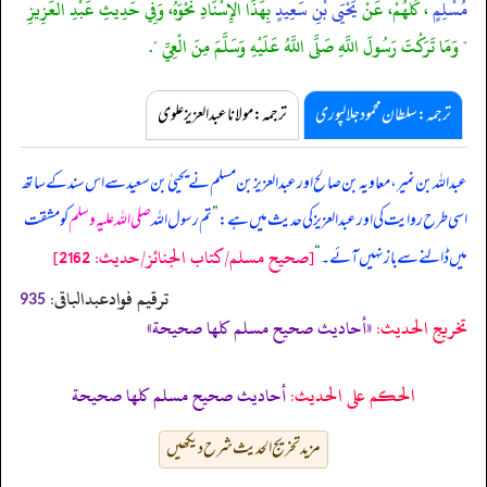
مُسْلِمٍ
، كُلُّهُمْ، عَنْ
يَحْيَى بْنِ سَعِيدٍ
بِهَذَا الْإِسْنَادِ نَحْوَهُ، وَفِي حَدِيثِ عَبْدِ الْعَزِيزِ
" وَمَا تَرَكْتَ رَسُولَ اللَّهِ صَلَّى اللَّهُ عَلَيْهِ وَسَلَّمَ مِنَ الْعِيِّ ".
ترجمہ:سلطان محمود جلالپوری
ترجمہ:مولانا عبدالعزیز علوی
عبداللہ بن نمیر، معاویہ بن صالح اور عبدالعزیز بن مسلم نے یحییٰ بن سعید سے اس سند کے ساتھ
اسی طرح روایت کی اور عبدالعزیز کی حدیث میں ہے:
”
تم رسول اللہ
صلی اللہ علیہ وسلم
کو مشقت
[صحيح مسلم/كتاب الجنائز/حدیث: 2162]
میں ڈالنے سے باز نہیں آئے۔
“
ترقیم فوادعبدالباقی:
935
تخریج الحدیث:
«أحاديث صحيح مسلم كلها صحيحة»
الحكم على الحديث:
أحاديث صحيح مسلم كلها صحيحة
مزید تخریج الحدیث شرح دیکھیں