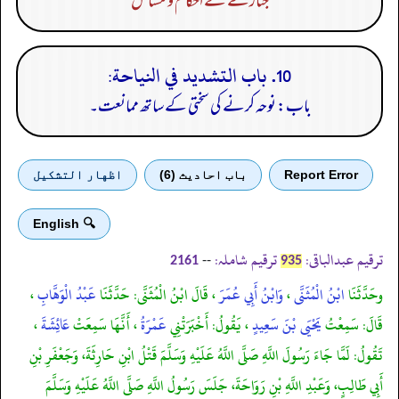
جنازے کے احکام و مسائل
10. باب التشديد في النياحة:
باب: نوحہ کرنے کی سختی کے ساتھ ممانعت۔
Report Error
باب احادیث (6)
اظهار التشكيل
🔍 English
ترقیم عبدالباقی:
ترقیم شاملہ:
--
2161
935
وحَدَّثَنَا
ابْنُ الْمُثَنَّى
،
وَابْنُ أَبِي عُمَرَ
، قَالَ ابْنُ الْمُثَنَّى: حَدَّثَنَا
عَبْدُ الْوَهَّابِ
،
قَالَ: سَمِعْتُ
يَحْيَى بْنَ سَعِيدٍ
، يَقُولُ: أَخْبَرَتْنِي
عَمْرَةُ
، أَنَّهَا سَمِعَتْ
عَائِشَةَ
،
تَقُولُ: لَمَّا جَاءَ رَسُولَ اللَّهِ صَلَّى اللَّهُ عَلَيْهِ وَسَلَّمَ قَتْلُ ابْنِ حَارِثَةَ، وَجَعْفَرِ بْنِ
أَبِي طَالِبٍ، وَعَبْدِ اللَّهِ بْنِ رَوَاحَةَ، جَلَسَ رَسُولُ اللَّهِ صَلَّى اللَّهُ عَلَيْهِ وَسَلَّمَ