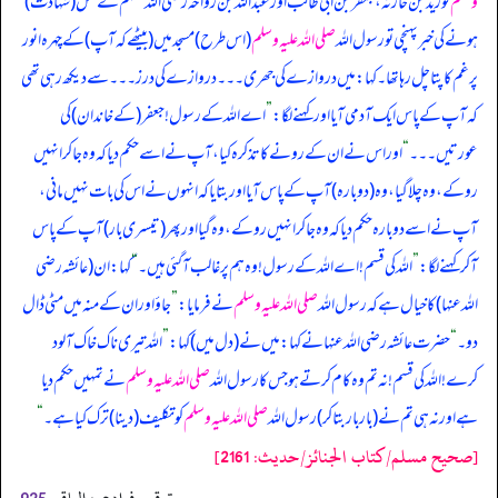
وسلم
کو زید بن حارثہ، جعفر بن ابی طالب اور عبداللہ بن رواحہ رضی اللہ عنہم کے قتل (شہادت)
ہونے کی خبر پہنچی تو رسول اللہ
صلی اللہ علیہ وسلم
(اس طرح) مسجد میں (بیٹھے کہ آپ) کے چہرہ انور
پر غم کا پتا چل رہا تھا۔ کہا: میں دروازے کی جھری۔۔۔ دروازے کی درز۔۔۔ سے دیکھ رہی تھی
کہ آپ کے پاس ایک آدمی آیا اور کہنے لگا:
”
اے اللہ کے رسول! جعفر (کے خاندان) کی
عورتیں۔۔۔
“
اور اس نے ان کے رونے کا تذکرہ کیا، آپ نے اسے حکم دیا کہ وہ جا کر انہیں
روکے، وہ چلا گیا، وہ (دوبارہ) آپ کے پاس آیا اور بتایا کہ انہوں نے اس کی بات نہیں مانی،
آپ نے اسے دوبارہ حکم دیا کہ وہ جا کر انہیں روکے، وہ گیا اور پھر (تیسری بار) آپ کے پاس
آکر کہنے لگا:
”
اللہ کی قسم! اے اللہ کے رسول! وہ ہم پر غالب آگئی ہیں۔
“
کہا: ان (عائشہ رضی
اللہ عنہا) کا خیال ہے کہ رسول اللہ
صلی اللہ علیہ وسلم
نے فرمایا:
”
جاؤ اور ان کے منہ میں مٹی ڈال
دو۔
“
حضرت عائشہ رضی اللہ عنہا نے کہا: میں نے (دل میں) کہا:
”
اللہ تیری ناک خاک آلود
کرے! اللہ کی قسم! نہ تم وہ کام کرتے ہو جس کا رسول اللہ
صلی اللہ علیہ وسلم
نے تمہیں حکم دیا
ہے اور نہ ہی تم نے (بار بار بتا کر) رسول اللہ
صلی اللہ علیہ وسلم
کو تکلیف (دینا) ترک کیا ہے۔
“
[صحيح مسلم/كتاب الجنائز/حدیث: 2161]