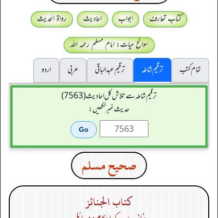
کتاب تعارف
ابواب
احادیث
رواۃ الحدیث
سوانح حیات: امام مسلم رحمہ اللہ
تمام کتب
ترقیم شاملہ
ترقيم عبدالباقی
عربی
اردو
ترقیم شاملہ سے تلاش کل احادیث (7563)
حدیث نمبر لکھیں:
صحيح مسلم
كتاب الجنائز