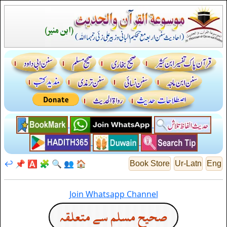
↩️
📌
🅰️
🧩
🔍
👥
🏠
Book Store
Ur-Latn
Eng
Join Whatsapp Channel
صحيح مسلم سے متعلقہ