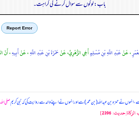
باب: لوگوں سے سوال کرنے کی کراہت۔
Report Error
عْمَرٍ
، عَنْ
عَبْدِ اللَّهِ بْنِ مُسْلِمٍ
أَخِي الزُّهْرِيِّ، عَنْ
حَمْزَةَ بْنِ عَبْدِ اللَّهِ
، عَنْ
أَبِيهِ
، أَنّ الن
سے، انہوں نے حمزہ بن عبداللہ (بن عمر) سے اور انہوں نے اپنے والد سے روایت کی کہ نبی کریم
صلی اللہ
كاة/حدیث: 2396]