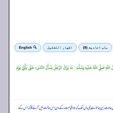
باب احادیث (8)
اظهار التشكيل
🔍 English
للَّهِ صَلَّى اللَّهُ عَلَيْهِ وَسَلَّمَ: " مَا يَزَالُ الرَّجُلُ يَسْأَلُ النَّاسَ، حَتَّى يَأْتِيَ يَوْمَ
 کی عادت بن جاتا ہے) یہاں تک کہ وہ قیامت کے دن اس حالت میں آئے گا کہ اس کے