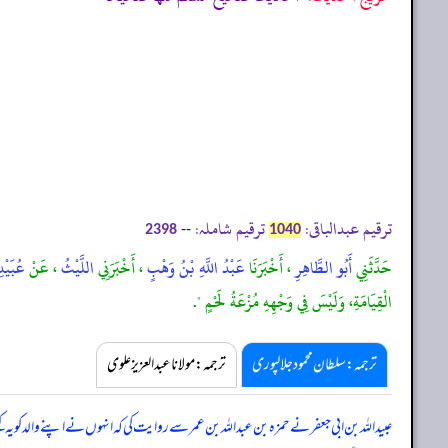
ترقیم عبدالباقی:
ترقیم شاملہ:
--
2398
1040
حَدَّثَنِي
أَبُو الطَّاهِرِ
، أَخْبَرَنَا
عَبْدُ اللَّهِ بْنُ وَهْبٍ
، أَخْبَرَنِي
اللَّيْثُ
، عَنْ
عُبَيْدِ
الْقِيَامَةِ، وَلَيْسَ فِي وَجْهِهِ مُزْعَةُ لَحْمٍ ".
ترجمہ:سلطان محمود جلالپوری
ترجمہ:مولانا عبدالعزیز علوی
عبیداللہ بن ابی جعفر نے حمزہ بن عبداللہ بن عمر سے روایت کی کہ انہوں نے اپنے والد کو یہ 