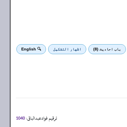
باب احادیث (8)
اظهار التشكيل
🔍 English
ترقیم فوادعبدالباقی:
1040