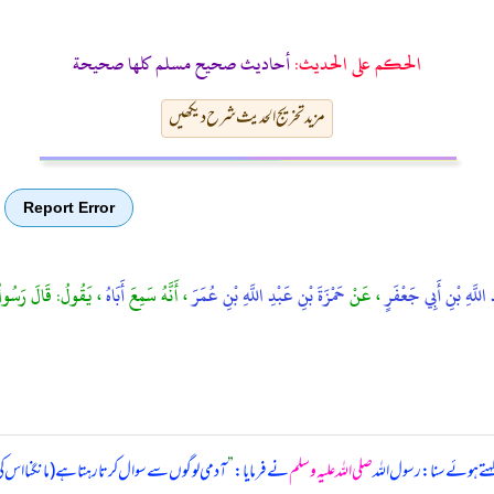
الحكم على الحديث:
أحاديث صحيح مسلم كلها صحيحة
مزید تخریج الحدیث شرح دیکھیں
Report Error
 اللَّهِ بْنِ أَبِي جَعْفَرٍ
، عَنْ
حَمْزَةَ بْنِ عَبْدِ اللَّهِ بْنِ عُمَرَ
، أَنَّهُ سَمِعَ
أَبَاهُ
، يَقُولُ: قَالَ رَسُولُ ا
کہتے ہوئے سنا: رسول اللہ
صلی اللہ علیہ وسلم
نے فرمایا:
”
آدمی لوگوں سے سوال کرتا رہتا ہے (مانگنا اس