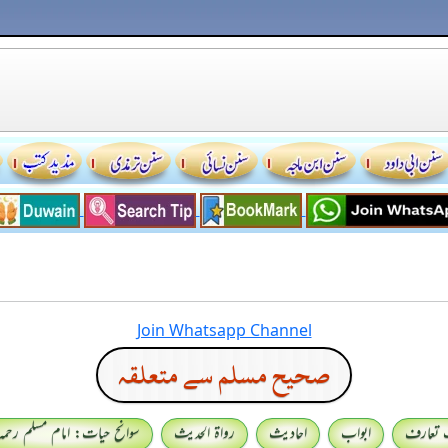
Join Whatsapp Channel
صحيح مسلم سے متعلقہ
 تعارف
ابواب
احادیث
رواۃ الحدیث
سوانح حیات: امام مسلم رحمہ 