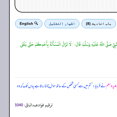
باب احادیث (8)
اظهار التشكيل
🔍 English
َّبِيَّ صَلَّى اللَّهُ عَلَيْهِ وَسَلَّمَ، قَالَ: " لَا تَزَالُ الْمَسْأَلَةُ بِأَحَدِكُمْ حَتَّى يَلْقَى
 علیہ وسلم
نے فرمایا:
”
تم میں سے کسی شخص کے ساتھ سوال چمٹا رہتا ہے یہاں تک کہ وہ
ترقیم فوادعبدالباقی:
1040