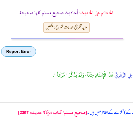
الحكم على الحديث:
أحاديث صحيح مسلم كلها صحيحة
مزید تخریج الحدیث شرح دیکھیں
Report Error
َخِي الزُّهْرِيِّ
هَذَا الْإِسْنَادِ مِثْلَهُ، وَلَمْ يَذْكُرْ " مُزْعَةُ ".
[صحيح مسلم/كتاب الزكاة/حدیث: 2397]
شت کے) ٹکڑے کے الفاظ نہیں ہیں۔