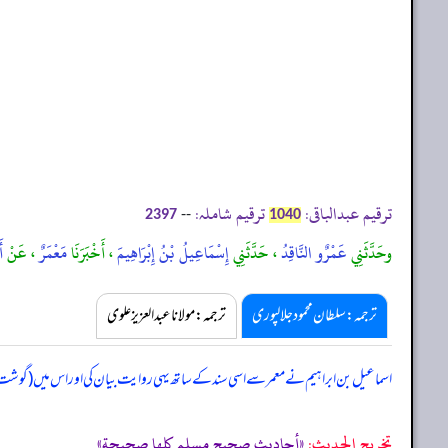
ترقیم عبدالباقی:
ترقیم شاملہ:
--
2397
1040
وحَدَّثَنِي
عَمْرٌو النَّاقِدُ
، حَدَّثَنِي
إِسْمَاعِيلُ بْنُ إِبْرَاهِيمَ
، أَخْبَرَنَا
مَعْمَرٌ
، عَنْ
أ
ترجمہ:سلطان محمود جلالپوری
ترجمہ:مولانا عبدالعزیز علوی
اسماعیل بن ابراہیم نے معمر سے اسی سند کے ساتھ یہی روایت بیان کی اور اس میں (گو
تخریج الحدیث:
«أحاديث صحيح مسلم كلها صحيحة»