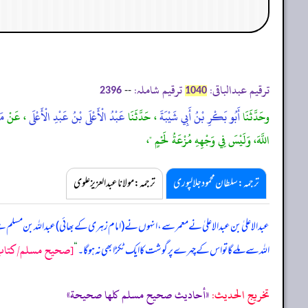
ترقیم عبدالباقی:
ترقیم شاملہ:
--
2396
1040
وحَدَّثَنَا
أَبُو بَكْرِ بْنُ أَبِي شَيْبَةَ
، حَدَّثَنَا
عَبْدُ الْأَعْلَى بْنُ عَبْدِ الْأَعْلَى
، عَنْ
مَ
اللَّهَ، وَلَيْسَ فِي وَجْهِهِ مُزْعَةُ لَحْمٍ "،
ترجمہ:سلطان محمود جلالپوری
ترجمہ:مولانا عبدالعزیز علوی
عبدالاعلیٰ بن عبدالاعلیٰ نے معمر سے، انہوں نے (امام زہری کے بھائی) عبداللہ بن مسلم 
[صحيح مسلم/كتاب الز
اللہ سے ملے گا تو اس کے چہرے پر گوشت کا ایک ٹکڑا بھی نہ ہوگا۔
“
تخریج الحدیث:
«أحاديث صحيح مسلم كلها صحيحة»