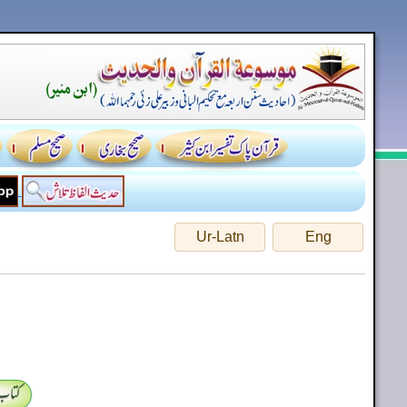
Ur-Latn
Eng
کتاب