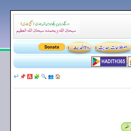
↩️
📌
🅰️
🧩
🔍
👥
🏠
اللہ