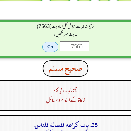
ترقیم شاملہ سے تلاش کل احادیث (7563)
حدیث نمبر لکھیں:
صحيح مسلم
كتاب الزكاة
زکاۃ کے احکام و مسائل
35. باب كراهة المسالة للناس: