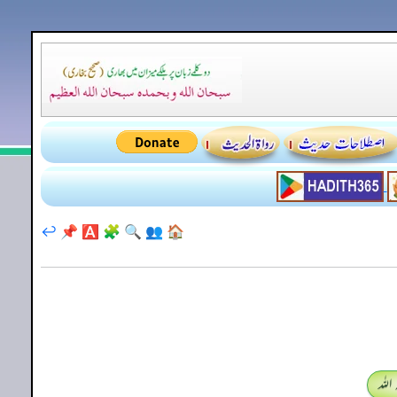
↩️
📌
🅰️
🧩
🔍
👥
🏠
اللہ