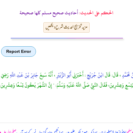
الحكم على الحديث:
أحاديث صحيح مسلم كلها صحيحة
مزید تخریج الحدیث شرح دیکھیں
Report Error
 مُحَمَّدٍ
، قَالَ: قَالَ
ابْنُ جُرَيْجٍ
: أَخْبَرَنِي
أَبُو الزُّبَيْرِ
، أَنَّهُ سَمِعَ
جَابِرَ بْنَ عَبْدِ اللَّهِ
رَضِيَ ال
ْعٍ وَعِشْرِينَ، فَقَالَ النَّبِيُّ صَلَّى اللَّهُ عَلَيْهِ وَسَلَّمَ: " إِنَّ الشَّهْرَ يَكُونُ تِسْعًا وَعِشْرِينَ، ثُمَّ طَب
 وسلم
اپنی ازواج مطہرات سے ایک مہینہ تک علیحدہ رہے انتیس دن گزر جانے کے بعد آپ
صلی اللہ علیہ 