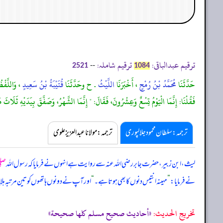
ترقیم عبدالباقی:
ترقیم شاملہ:
--
2521
1084
حَدَّثَنَا
مُحَمَّدُ بْنُ رُمْحٍ
، أَخْبَرَنَا
اللَّيْثُ
. ح وحَدَّثَنَا
قُتَيْبَةُ بْنُ سَعِيدٍ
، وَاللَّفْظ
فَقُلْنَا: إِنَّمَا الْيَوْمُ تِسْعٌ وَعِشْرُونَ، فَقَالَ: " إِنَّمَا الشَّهْرُ، وَصَفَّقَ بِيَدَيْهِ ثَلَاثَ
ترجمہ:سلطان محمود جلالپوری
ترجمہ:مولانا عبدالعزیز علوی
لیث، ابن زبیر، حضرت جابر رضی اللہ عنہ سے روایت ہے انہوں نے فرمایا کہ رسول اللہ
صلی
نے فرمایا:
”
مہینہ انتیس دنوں کا بھی ہوتا ہے۔
“
اور آپ نے دونوں ہاتھوں کو تین مرتبہ ہلایا 
تخریج الحدیث:
«أحاديث صحيح مسلم كلها صحيحة»