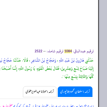
ترقیم عبدالباقی:
ترقیم شاملہ:
--
2522
1084
حَدَّثَنِي
هَارُونُ بْنُ عَبْدِ اللَّهِ
،
وَحَجَّاجُ بْنُ الشَّاعِرِ
، قَالَا: حَدَّثَنَا
حَجَّاجُ بْنُ
إِلَيْنَا صَبَاحَ تِسْعٍ وَعِشْرِينَ، فَقَالَ بَعْضُ الْقَوْمِ: يَا رَسُولَ اللَّهِ، إِنَّمَا أَصْبَحْنَا لِتِس
كُلِّهَا وَالثَّالِثَةَ بِتِسْعٍ مِنْهَا ".
ترجمہ:سلطان محمود جلالپوری
ترجمہ:مولانا عبدالعزیز علوی
ابن جریج، ابوزبیر، حضرت جابر بن عبداللہ رضی اللہ عنہ فرماتے ہیں کہ نبی کریم
صلی اللہ علیہ