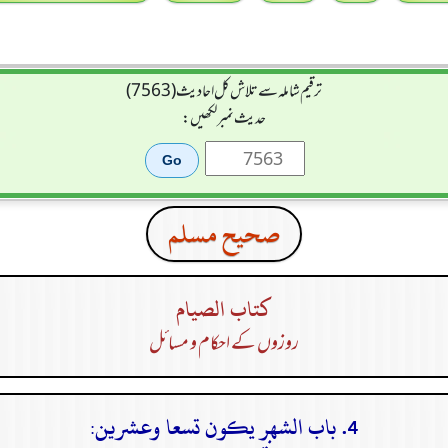
ترقیم شاملہ سے تلاش کل احادیث (7563)
حدیث نمبر لکھیں:
صحيح مسلم
كتاب الصيام
روزوں کے احکام و مسائل
4. باب الشهر يكون تسعا وعشرين: