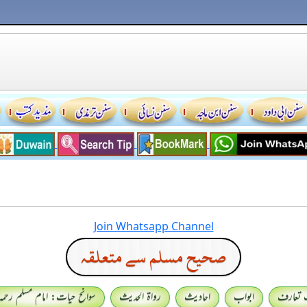
Join Whatsapp Channel
صحيح مسلم سے متعلقہ
 تعارف
ابواب
احادیث
رواۃ الحدیث
سوانح حیات: امام مسلم رحمہ 