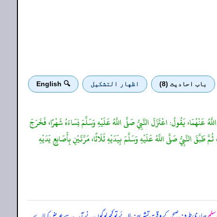
باب احادیث (8)
اظهار التشكيل
🔍 English
لَّهُ عَنْهُمَا، يَقُولُ: اعْتَزَلَ النَّبِيُّ صَلَّى اللَّهُ عَلَيْهِ وَسَلَّمَ نِسَاءَهُ شَهْرًا، فَخَرَجَ
َّقَ النَّبِيُّ صَلَّى اللَّهُ عَلَيْهِ وَسَلَّمَ بِيَدَيْهِ ثَلَاثًا، مَرَّتَيْنِ بِأَصَابِعِ يَدَيْهِ
وسلم
ہماری طرف صبح کے وقت تشریف لائے تو کچھ لوگوں نے آپ سے عرض کیا اے