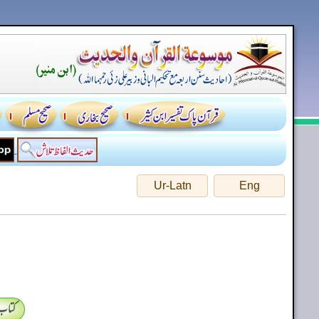
Ur-Latn
Eng
کتاب