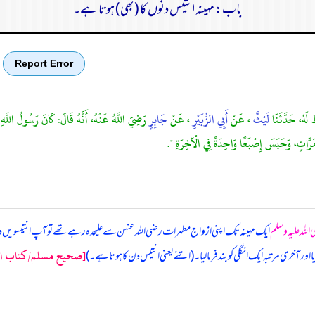
باب: مہینہ انتیس دنوں کا (بھی) ہوتا ہے۔
Report Error
ُ لَهُ، حَدَّثَنَا
لَيْثٌ
، عَنْ
أَبِي الزُّبَيْرِ
، عَنْ
جَابِرٍ
رَضِيَ اللَّهُ عَنْهُ، أَنَّهُ قَالَ: كَانَ رَسُولُ اللَّهِ
 مَرَّاتٍ، وَحَبَسَ إِصْبَعًا وَاحِدَةً فِي الْآخِرَةِ ".
 اللہ علیہ وسلم
ایک مہینہ تک اپنی ازواج مطہرات رضی اللہ عنہن سے علیحدہ رہے تھے تو آپ انتیسوی
[صحيح مسلم/كتاب الصيا
اور آخری مرتبہ ایک انگلی کو بند فرما لیا۔ (اتنے یعنی انتیس دن کا ہوتا ہے۔)