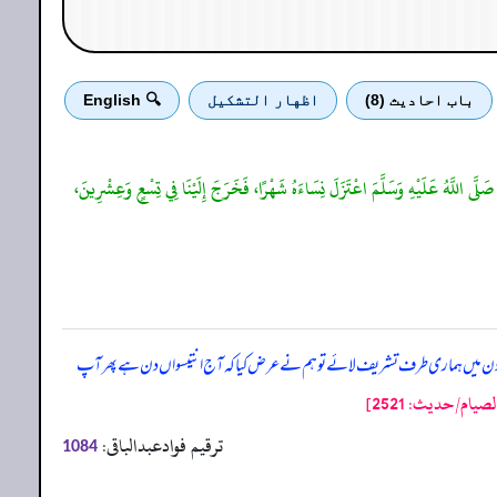
باب احادیث (8)
اظهار التشكيل
🔍 English
 صَلَّى اللَّهُ عَلَيْهِ وَسَلَّمَ اعْتَزَلَ نِسَاءَهُ شَهْرًا، فَخَرَجَ إِلَيْنَا فِي تِسْعٍ وَعِشْرِينَ،
ں دن میں ہماری طرف تشریف لائے تو ہم نے عرض کیا کہ آج انتیسواں دن ہے پھر آپ
م/حدیث: 2521]
ترقیم فوادعبدالباقی:
1084