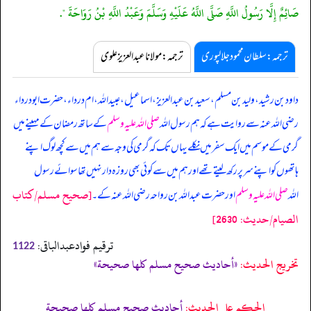
صَائِمٌ إِلَّا رَسُولُ اللَّهِ صَلَّى اللَّهُ عَلَيْهِ وَسَلَّمَ وَعَبْدُ اللَّهِ بْنُ رَوَاحَةَ ".
ترجمہ:سلطان محمود جلالپوری
ترجمہ:مولانا عبدالعزیز علوی
داود بن رشید، ولید بن مسلم، سعید بن عبدالعزیز، اسماعیل، عبیداللہ، ام درداء، حضرت ابودرداء
رضی اللہ عنہ سے روایت ہے کہ ہم رسول اللہ
صلی اللہ علیہ وسلم
کے ساتھ رمضان کے مہینے میں
گرمی کے موسم میں ایک سفر میں نکلے یہاں تک کہ گرمی کی وجہ سے ہم میں سے کچھ لوگ اپنے
ہاتھوں کو اپنے سر پر رکھ لیتے تھے اور ہم میں سے کوئی بھی روزہ دار نہیں تھا سوائے رسول
[صحيح مسلم/كتاب
اللہ
صلی اللہ علیہ وسلم
اور حضرت عبداللہ بن رواحہ رضی اللہ عنہ کے۔
الصيام/حدیث: 2630]
ترقیم فوادعبدالباقی:
1122
تخریج الحدیث:
«أحاديث صحيح مسلم كلها صحيحة»
الحكم على الحديث:
أحاديث صحيح مسلم كلها صحيحة