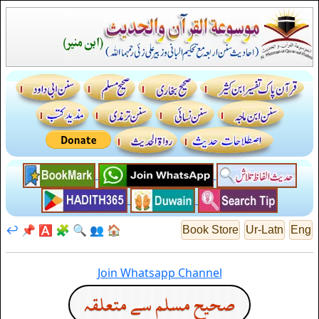
↩️
📌
🅰️
🧩
🔍
👥
🏠
Book Store
Ur-Latn
Eng
Join Whatsapp Channel
صحيح مسلم سے متعلقہ