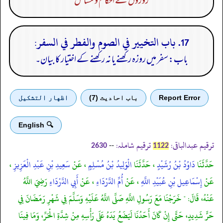
روزوں کے احکام و مسائل
17. باب التخيير في الصوم والفطر في السفر:
باب: سفر میں روزہ رکھنے یا نہ رکھنے کے اختیار کا بیان۔
Report Error
باب احادیث (7)
اظهار التشكيل
🔍 English
ترقیم عبدالباقی:
ترقیم شاملہ:
--
2630
1122
حَدَّثَنَا
دَاوُدُ بْنُ رُشَيْدٍ
، حَدَّثَنَا
الْوَلِيدُ بْنُ مُسْلِمٍ
، عَنْ
سَعِيدِ بْنِ عَبْدِ الْعَزِيزِ
،
عَنْ
إِسْمَاعِيل بْنِ عُبَيْدِ اللَّهِ
، عَنْ
أُمِّ الدَّرْدَاءِ
، عَنْ
أَبِي الدَّرْدَاءِ
رَضِيَ اللَّهُ
عَنْهُ، قَالَ: " خَرَجْنَا مَعَ رَسُولِ اللَّهِ صَلَّى اللَّهُ عَلَيْهِ وَسَلَّمَ فِي شَهْرِ رَمَضَانَ فِي
حَرٍّ شَدِيدٍ، حَتَّى إِنْ كَانَ أَحَدُنَا لَيَضَعُ يَدَهُ عَلَى رَأْسِهِ مِنْ شِدَّةِ الْحَرِّ، وَمَا فِينَا