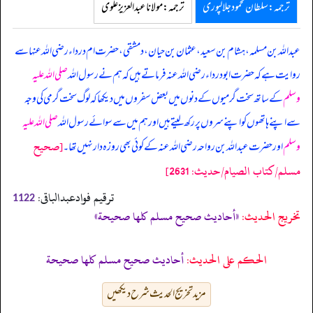
ترجمہ:سلطان محمود جلالپوری
ترجمہ:مولانا عبدالعزیز علوی
عبداللہ بن مسلمہ، ہشام بن سعید، عثمان بن حیان، دمشقی، حضرت ام درداء رضی اللہ عنہا سے
روایت ہے کہ حضرت ابودرداء رضی اللہ عنہ فرماتے ہیں کہ ہم نے رسول اللہ
صلی اللہ علیہ
وسلم
کے ساتھ سخت گرمیوں کے دنوں میں بعض سفروں میں دیکھا کہ لوگ سخت گرمی کی وجہ
سے اپنے ہاتھوں کو اپنے سروں پر رکھ لیتے ہیں اور ہم میں سے سوائے رسول اللہ
صلی اللہ علیہ
[صحيح
وسلم
اور حضرت عبداللہ بن رواحہ رضی اللہ عنہ کے کوئی بھی روزہ دار نہیں تھا۔
مسلم/كتاب الصيام/حدیث: 2631]
ترقیم فوادعبدالباقی:
1122
تخریج الحدیث:
«أحاديث صحيح مسلم كلها صحيحة»
الحكم على الحديث:
أحاديث صحيح مسلم كلها صحيحة
مزید تخریج الحدیث شرح دیکھیں