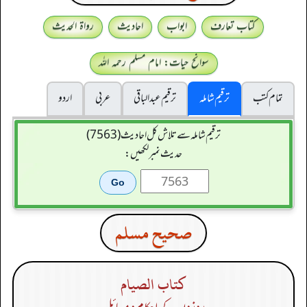
کتاب تعارف
ابواب
احادیث
رواۃ الحدیث
سوانح حیات: امام مسلم رحمہ اللہ
تمام کتب
ترقیم شاملہ
ترقيم عبدالباقی
عربی
اردو
ترقیم شاملہ سے تلاش کل احادیث (7563)
حدیث نمبر لکھیں:
صحيح مسلم
كتاب الصيام