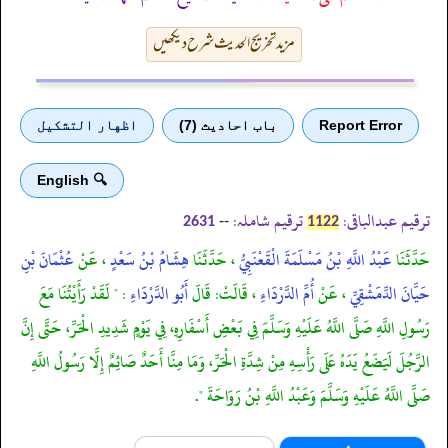
مزید تخریج الحدیث شرح دیکھیں
Report Error
باب احادیث (7)
اظهار التشكيل
🔍 English
ترقیم عبدالباقی:
ترقیم شاملہ:
--
2631
1122
حَدَّثَنَا
عَبْدُ اللَّهِ بْنُ مَسْلَمَةَ الْقَعْنَبِيُّ
، حَدَّثَنَا
هِشَامُ بْنُ سَعْدٍ
، عَنْ
عُثْمَانَ بْنِ
حَيَّانَ الدِّمَشْقِيِّ
، عَنْ
أُمِّ الدَّرْدَاءِ
، قَالَتْ: قَالَ
أَبُو الدَّرْدَاءِ
: " لَقَدْ رَأَيْتُنَا مَعَ
رَسُولِ اللَّهِ صَلَّى اللَّهُ عَلَيْهِ وَسَلَّمَ فِي بَعْضِ أَسْفَارِهِ، فِي يَوْمٍ شَدِيدِ الْحَرِّ، حَتَّى إِنَّ
الرَّجُلَ لَيَضَعُ يَدَهُ عَلَى رَأْسِهِ مِنْ شِدَّةِ الْحَرِّ، وَمَا مِنَّا أَحَدٌ صَائِمٌ إِلَّا رَسُولُ اللَّهِ
صَلَّى اللَّهُ عَلَيْهِ وَسَلَّمَ وَعَبْدُ اللَّهِ بْنُ رَوَاحَةَ ".