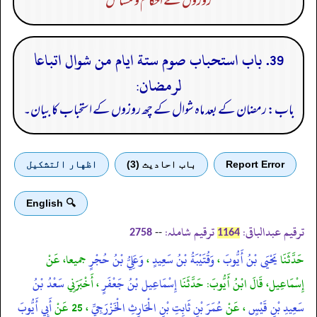
روزوں کے احکام و مسائل
39. باب استحباب صوم ستة ايام من شوال اتباعا
لرمضان:
باب: رمضان کے بعد ماہ شوال کے چھ روزوں کے استحباب کا بیان۔
Report Error
باب احادیث (3)
اظهار التشكيل
🔍 English
ترقیم عبدالباقی:
ترقیم شاملہ:
--
2758
1164
حَدَّثَنَا
يَحْيَى بْنُ أَيُّوبَ
،
وَقُتَيْبَةُ بْنُ سَعِيدٍ
،
وَعَلِيُّ بْنُ حُجْرٍ
جميعا، عَنْ
إِسْمَاعِيل، قَالَ ابْنُ أَيُّوبَ: حَدَّثَنَا
إِسْمَاعِيل بْنُ جَعْفَرٍ
، أَخْبَرَنِي
سَعْدُ بْنُ
سَعِيدِ بْنِ قَيْسٍ
، عَنْ
عُمَرَ بْنِ ثَابِتِ بْنِ الْحَارِثِ الْخَزْرَجِيِّ
، 25 عَنْ
أَبِي أَيُّوبَ