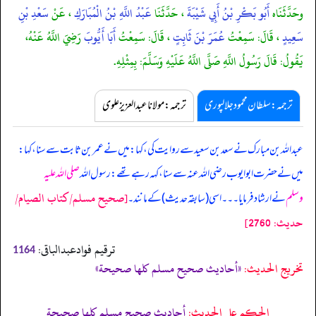
وحَدَّثَنَاه
أَبُو بَكْرِ بْنُ أَبِي شَيْبَةَ
، حَدَّثَنَا
عَبْدُ اللَّهِ بْنُ الْمُبَارَكِ
، عَنْ
سَعْدِ بْنِ
سَعِيدٍ
، قَالَ: سَمِعْتُ
عُمَرَ بْنَ ثَابِتٍ
، قَالَ: سَمِعْتُ
أَبَا أَيُّوبَ
رَضِيَ اللَّهُ عَنْهُ،
يَقُولُ: قَالَ رَسُولُ اللَّهِ صَلَّى اللَّهُ عَلَيْهِ وَسَلَّمَ: بِمِثْلِهِ.
ترجمہ:سلطان محمود جلالپوری
ترجمہ:مولانا عبدالعزیز علوی
عبداللہ بن مبارک نے سعد بن سعید سے روایت کی، کہا: میں نے عمر بن ثابت سے سنا، کہا:
میں نے حضرت ابوایوب رضی اللہ عنہ سے سنا، کہہ رہے تھے: رسول اللہ
صلی اللہ علیہ
[صحيح مسلم/كتاب الصيام/
وسلم
نے ارشاد فرمایا۔۔۔ اسی (سابقہ حدیث) کے مانند۔
حدیث: 2760]
ترقیم فوادعبدالباقی:
1164
تخریج الحدیث:
«أحاديث صحيح مسلم كلها صحيحة»
الحكم على الحديث:
أحاديث صحيح مسلم كلها صحيحة