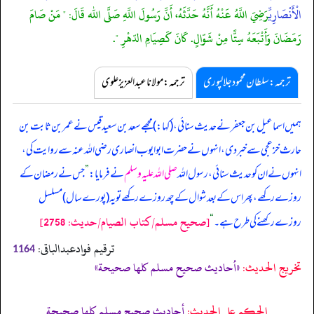
الْأَنْصَارِيِّ
رَضِيَ اللَّهُ عَنْهُ أَنَّهُ حَدَّثَهُ، أَنَّ رَسُولَ اللَّهِ صَلَّى الله قَالَ: " مَنْ صَامَ
رَمَضَانَ وَأَتْبَعَهُ سِتًّا مِنْ شَوّالٍ. كَانَ كَصِيَامِ الدّهْرِ ".
ترجمہ:سلطان محمود جلالپوری
ترجمہ:مولانا عبدالعزیز علوی
ہمیں اسماعیل بن جعفر نے حدیث سنائی، (کہا:) مجھے سعد بن سعید قیس نے عمر بن ثابت بن
حارث خزعجی سے خبر دی، انہوں نے حضرت ابوایوب انصاری رضی اللہ عنہ سے روایت کی،
انہوں نے ان کو حدیث سنائی، رسول اللہ
صلی اللہ علیہ وسلم
نے فرمایا:
”
جس نے رمضان کے
روزے رکھے، پھر اس کے بعد شوال کے چھ روزے رکھے تو یہ (پورے سال) مسلسل
[صحيح مسلم/كتاب الصيام/حدیث: 2758]
روزے رکھنے کی طرح ہے۔
“
ترقیم فوادعبدالباقی:
1164
تخریج الحدیث:
«أحاديث صحيح مسلم كلها صحيحة»
الحكم على الحديث:
أحاديث صحيح مسلم كلها صحيحة