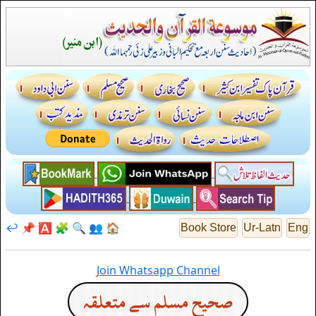
↩️
📌
🅰️
🧩
🔍
👥
🏠
Book Store
Ur-Latn
Eng
Join Whatsapp Channel
صحيح مسلم سے متعلقہ