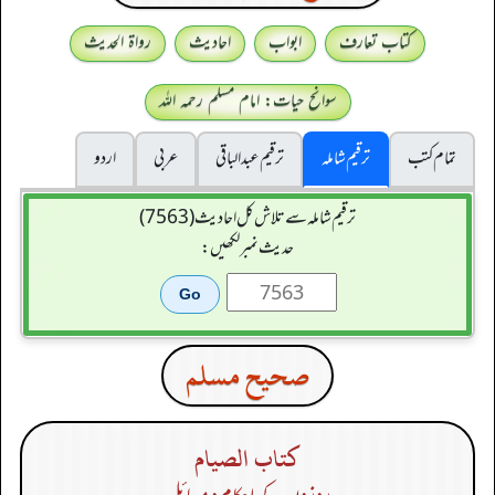
کتاب تعارف
ابواب
احادیث
رواۃ الحدیث
سوانح حیات: امام مسلم رحمہ اللہ
تمام کتب
ترقیم شاملہ
ترقيم عبدالباقی
عربی
اردو
ترقیم شاملہ سے تلاش کل احادیث (7563)
حدیث نمبر لکھیں:
صحيح مسلم
كتاب الصيام