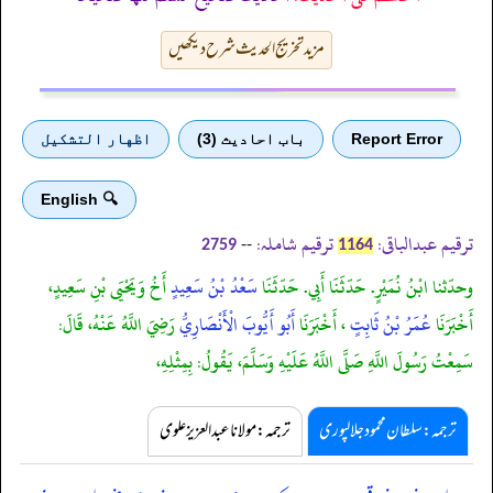
مزید تخریج الحدیث شرح دیکھیں
Report Error
باب احادیث (3)
اظهار التشكيل
🔍 English
ترقیم عبدالباقی:
ترقیم شاملہ:
--
2759
1164
وحدّثنا ابْنُ نُمَيْرٍ. حَدّثَنَا أَبِي. حَدّثَنَا
سَعْدُ بْنُ سَعِيدٍ
أَخُ وَيَحْيَى بْنِ سَعِيدٍ،
أَخْبَرَنَا
عُمَرُ بْنُ ثَابِتٍ
، أَخْبَرَنَا
أَبُو أَيُّوبَ الْأَنْصَارِيُّ
رَضِيَ اللَّهُ عَنْهُ، قَالَ:
سَمِعْتُ رَسُولَ اللَّهِ صَلَّى اللَّهُ عَلَيْهِ وَسَلَّمَ، يَقُولُ: بِمِثْلِهِ،
ترجمہ:سلطان محمود جلالپوری
ترجمہ:مولانا عبدالعزیز علوی