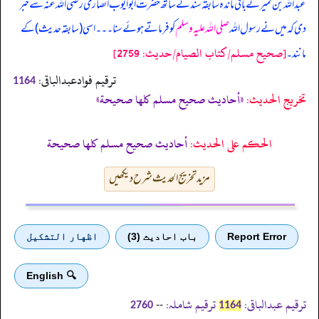
عبداللہ بن نمیر نے باقی ماندہ سابقہ سند کے ساتھ حضرت ابوایوب انصاری رضی اللہ عنہ سے خبر
دی کہ میں نے رسول اللہ
صلی اللہ علیہ وسلم
کو فرماتے ہوئے سنا۔۔۔ اسی (سابقہ حدیث) کے
[صحيح مسلم/كتاب الصيام/حدیث: 2759]
مانند۔
ترقیم فوادعبدالباقی:
1164
تخریج الحدیث:
«أحاديث صحيح مسلم كلها صحيحة»
الحكم على الحديث:
أحاديث صحيح مسلم كلها صحيحة
مزید تخریج الحدیث شرح دیکھیں
Report Error
باب احادیث (3)
اظهار التشكيل
🔍 English
ترقیم عبدالباقی:
ترقیم شاملہ:
--
2760
1164