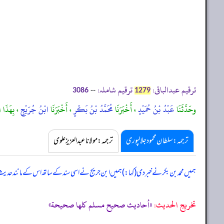
ترقیم عبدالباقی:
ترقیم شاملہ:
--
3086
1279
وحَدَّثَنَا
عَبْدُ بْنُ حُمَيْدٍ
، أَخْبَرَنَا
مُحَمَّدُ بْنُ بَكْرٍ
، أَخْبَرَنَا
ابْنُ جُرَيْجٍ
، بِهَذَا ا
ترجمہ:سلطان محمود جلالپوری
ترجمہ:مولانا عبدالعزیز علوی
ہمیں محمد بن بکر نے خبر دی (کہا:) ہمیں ابن جریج نے اسی سند کے ساتھ اس کے مانند حد
تخریج الحدیث:
«أحاديث صحيح مسلم كلها صحيحة»