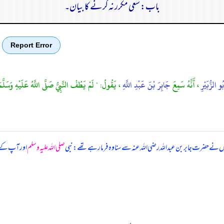
باب: سعی مکرر نہ کرنے کا بیان۔
Report Error
بُو الزُّبَيْرِ
، أَنَّهُ سَمِعَ
جَابِرَ بْنَ عَبْدِ اللَّهِ
، يَقُولُ: " لَمْ يَطُفْ النَّبِيُّ صَلَّى اللَّهُ عَلَيْهِ وَسَلَّم
وں نے حضرت جابر بن عبداللہ رضی اللہ عنہ سے سنا وہ فرما رہے تھے: نبی
صلی اللہ علیہ وسلم
اور آپ کے ص