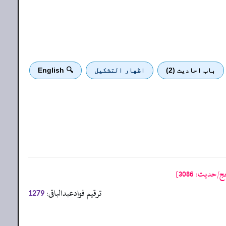
باب احادیث (2)
اظهار التشكيل
🔍 English
دیث: 3086]
ترقیم فوادعبدالباقی:
1279