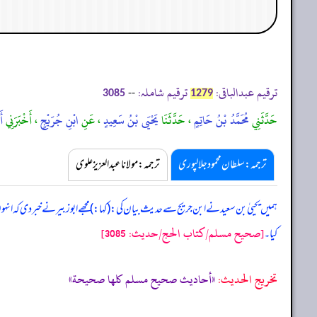
ترقیم عبدالباقی:
ترقیم شاملہ:
--
3085
1279
حَدَّثَنِي
مُحَمَّدُ بْنُ حَاتِمٍ
، حَدَّثَنَا
يَحْيَى بْنُ سَعِيدٍ
، عَنِ
ابْنِ جُرَيْجٍ
، أَخْبَرَنِي
أَ
ترجمہ:سلطان محمود جلالپوری
ترجمہ:مولانا عبدالعزیز علوی
ہمیں یحییٰ بن سعید نے ابن جریج سے حدیث بیان کی: (کہا:) مجھے ابوزبیر نے خبر دی کہ انہ
[صحيح مسلم/كتاب الحج/حدیث: 3085]
کیا۔
تخریج الحدیث:
«أحاديث صحيح مسلم كلها صحيحة»