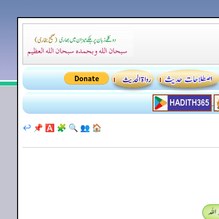
↩️
📌
🅰️
🧩
🔍
👥
🏠
اللہ