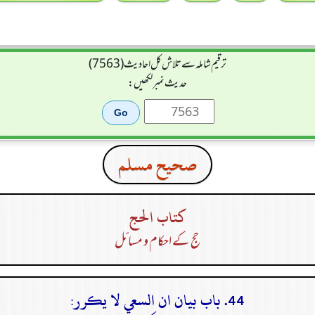
ترقیم شاملہ سے تلاش کل احادیث (7563)
حدیث نمبر لکھیں:
صحيح مسلم
كتاب الحج
حج کے احکام و مسائل
44. باب بيان ان السعي لا يكرر: