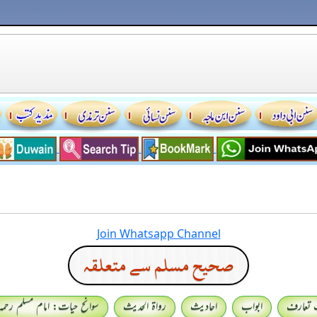
Join Whatsapp Channel
صحيح مسلم سے متعلقہ
 تعارف
ابواب
احادیث
رواۃ الحدیث
سوانح حیات: امام مسلم رحمہ 