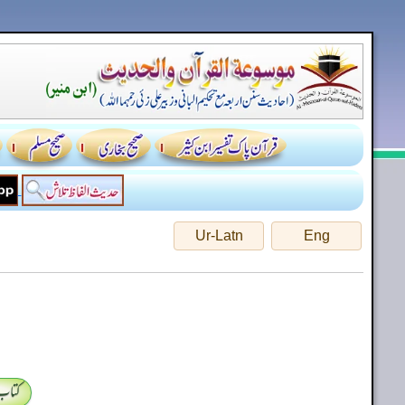
Ur-Latn
Eng
کتاب