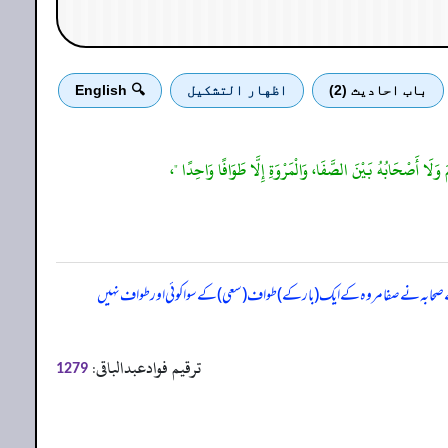
باب احادیث (2)
اظهار التشكيل
🔍 English
َ وَلَا أَصْحَابُهُ بَيْنَ الصَّفَا، وَالْمَرْوَةِ إِلَّا طَوَافًا وَاحِدًا "،
حابہ نے صفا مروہ کے ایک (بار کے) طواف (سعی) کے سوا کوئی اور طواف نہیں
ترقیم فوادعبدالباقی:
1279