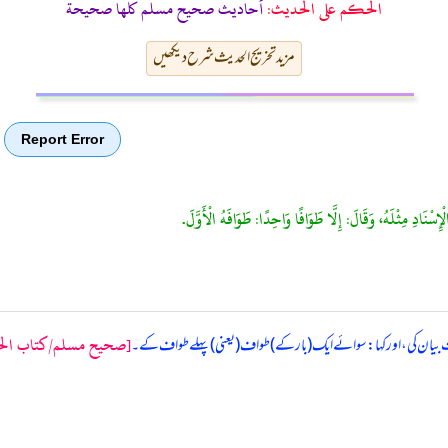
الحكم على الحديث:
أحاديث صحيح مسلم كلها صحيحة
مزید تخریج الحدیث شرح دیکھیں
Report Error
لْإِسْنَادِ مِثْلَهُ، وَقَالَ: إِلَّا طَوَافًا وَاحِدًا: طَوَافَهُ الْأَوَّلَ.
[صحيح مسلم/كتاب الحج/ح
یث بیان کی، اور کہا: سوائے ایک (بار کے) طواف (یعنی) پہلے طواف کے۔