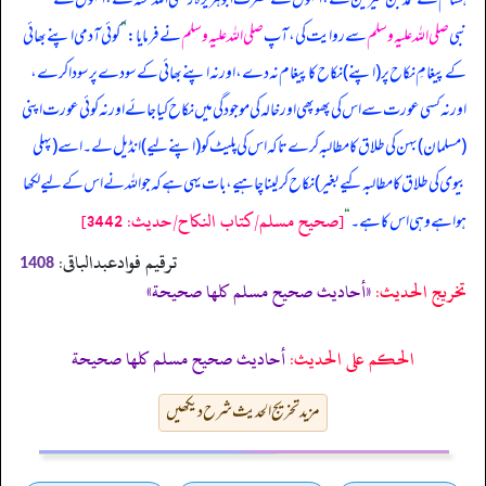
نبی
صلی اللہ علیہ وسلم
سے روایت کی، آپ
صلی اللہ علیہ وسلم
نے فرمایا:
”
کوئی آدمی اپنے بھائی
کے پیغامِ نکاح پر (اپنے) نکاح کا پیغام نہ دے، اور نہ اپنے بھائی کے سودے پر سودا کرے،
اور نہ کسی عورت سے اس کی پھوپھی اور خالہ کی موجودگی میں نکاح کیا جائے اور نہ کوئی عورت اپنی
(مسلمان) بہن کی طلاق کا مطالبہ کرے تاکہ اس کی پلیٹ کو (اپنے لیے) انڈیل لے۔ اسے (پہلی
بیوی کی طلاق کا مطالبہ کیے بغیر) نکاح کر لینا چاہیے، بات یہی ہے کہ جو اللہ نے اس کے لیے لکھا
[صحيح مسلم/كتاب النكاح/حدیث: 3442]
ہوا ہے وہی اس کا ہے۔
“
ترقیم فوادعبدالباقی:
1408
تخریج الحدیث:
«أحاديث صحيح مسلم كلها صحيحة»
الحكم على الحديث:
أحاديث صحيح مسلم كلها صحيحة
مزید تخریج الحدیث شرح دیکھیں