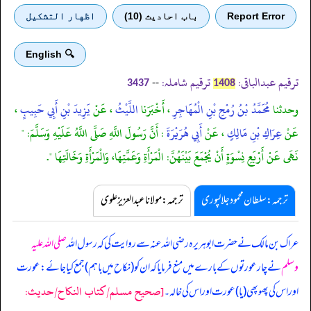
Report Error
باب احادیث (10)
اظهار التشكيل
🔍 English
ترقیم عبدالباقی:
ترقیم شاملہ:
--
3437
1408
وحدثنا
مُحَمَّدُ بْنُ رُمْحِ بْنِ الْمُهَاجِرِ
، أَخْبَرَنا
اللَّيْثُ
، عَنْ
يَزِيدَ بْنِ أَبِي حَبِيبٍ
،
عَنْ
عِرَاكِ بْنِ مَالِكٍ
، عَنْ
أَبِي هُرَيْرَةَ
: أَنَّ رَسُولَ اللَّهِ صَلَّى اللَّهُ عَلَيْهِ وَسَلَّمَ: "
نَهَى عَنْ أَرْبَعِ نِسْوَةٍ أَنْ يُجْمَعَ بَيْنَهُنَّ: الْمَرْأَةِ وَعَمَّتِهَا، وَالْمَرْأَةِ وَخَالَتِهَا ".
ترجمہ:سلطان محمود جلالپوری
ترجمہ:مولانا عبدالعزیز علوی
عراک بن مالک نے حضرت ابوہریرہ رضی اللہ عنہ سے روایت کی کہ رسول اللہ
صلی اللہ علیہ
وسلم
نے چار عورتوں کے بارے میں منع فرمایا کہ ان کو (نکاح میں باہم) جمع کیا جائے: عورت
[صحيح مسلم/كتاب النكاح/حدیث:
اور اس کی پھوپھی (یا) عورت اور اس کی خالہ۔