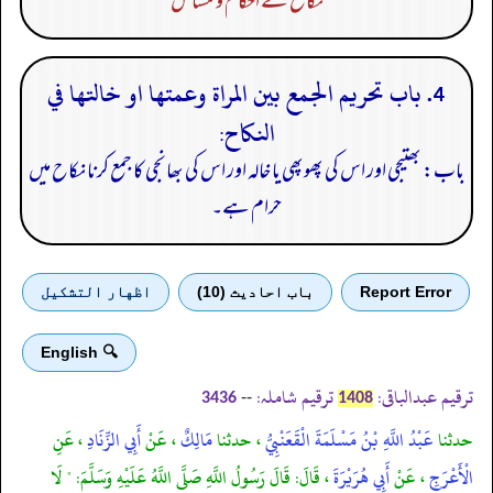
نکاح کے احکام و مسائل
4. باب تحريم الجمع بين المراة وعمتها او خالتها في
النكاح:
باب: بھتیجی اور اس کی پھوپھی یا خالہ اور اس کی بھانجی کا جمع کرنا نکاح میں
حرام ہے۔
Report Error
باب احادیث (10)
اظهار التشكيل
🔍 English
ترقیم عبدالباقی:
ترقیم شاملہ:
--
3436
1408
حدثنا
عَبْدُ اللَّهِ بْنُ مَسْلَمَةَ الْقَعَنْبِيُّ
، حدثنا
مَالِكٌ
، عَنْ
أَبِي الزِّنَادِ
، عَنِ
الْأَعْرَجِ
، عَنْ
أَبِي هُرَيْرَةَ
، قَالَ: قَالَ رَسُولُ اللَّهِ صَلَّى اللَّهُ عَلَيْهِ وَسَلَّمَ: " لَا