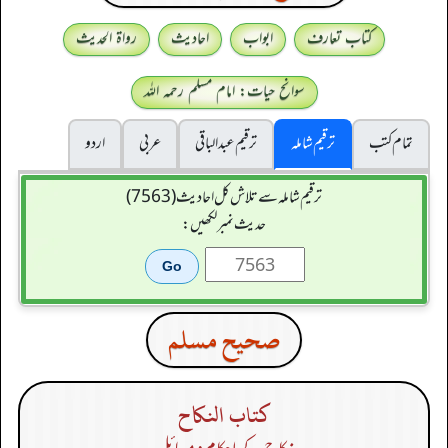
کتاب تعارف
ابواب
احادیث
رواۃ الحدیث
سوانح حیات: امام مسلم رحمہ اللہ
تمام کتب
ترقیم شاملہ
ترقيم عبدالباقی
عربی
اردو
ترقیم شاملہ سے تلاش کل احادیث (7563)
حدیث نمبر لکھیں:
صحيح مسلم
كتاب النكاح