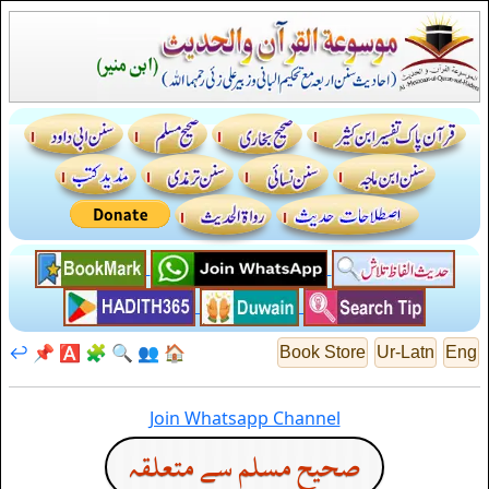
↩️
📌
🅰️
🧩
🔍
👥
🏠
Book Store
Ur-Latn
Eng
Join Whatsapp Channel
صحيح مسلم سے متعلقہ