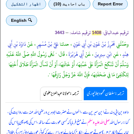
Report Error
باب احادیث (10)
اظهار التشكيل
🔍 English
ترقیم عبدالباقی:
ترقیم شاملہ:
--
3443
1408
وحَدَّثَنِي
مُحْرِزُ بْنُ عَوْنِ بْنِ أَبِي عَوْنٍ
، حدثنا
عَلِيُّ بْنُ مُسْهِرٍ
، عَنْ
دَاوُدَ بْنِ أَبِي
هِنْدٍ
، عَنِ
ابْنِ سِيرِينَ
، عَنْ
أَبِي هُرَيْرَةَ
، قَالَ: " نَهَى رَسُولُ اللَّهِ صَلَّى اللَّهُ عَلَيْهِ
وَسَلَّمَ أَنْ تُنْكَحَ الْمَرْأَةُ عَلَى عَمَّتِهَا، أَوْ خَالَتِهَا، أَوْ أَنْ تَسْأَلَ الْمَرْأَةُ طَلَاقَ أُخْتِهَا
لِتَكْتَفِئَ مَا فِي صَحْفَتِهَا، فَإِنَّ اللَّهَ عَزَّ وَجَلَّ رَازِقُهَا ".
ترجمہ:سلطان محمود جلالپوری
ترجمہ:مولانا عبدالعزیز علوی
داود بن ابی ہند نے ابن سیرین سے، انہوں نے حضرت ابوہریرہ رضی اللہ عنہ سے روایت کی،
کہا: رسول اللہ
صلی اللہ علیہ وسلم
نے منع فرمایا کہ کسی عورت کے ساتھ، اس کی پھوپھی یا اس کی
خالہ کے (نکاح میں) ہوتے ہوئے، نکاح کیا جائے اور اس سے کہ کوئی عورت اپنی بہن کی طلاق