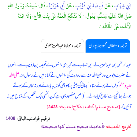
ابْنِ شِهَابٍ
، عَنْ
قَبِيصَةَ بْنِ ذُؤَيْبٍ
، عَنْ
أَبِي هُرَيْرَةَ
، قَالَ: سَمِعْتُ رَسُولَ اللَّهِ
صَلَّى اللَّهُ عَلَيْهِ وَسَلَّمَ، يَقُولُ: " لَا تُنْكَحُ الْعَمَّةُ عَلَى بِنْتِ الْأَخِ، وَلَا ابْنَةُ
الْأُخْتِ عَلَى الْخَالَةِ ".
ترجمہ:سلطان محمود جلالپوری
ترجمہ:مولانا عبدالعزیز علوی
عبدالرحمٰن بن عبدالعزیز نے ابن شہاب سے خبر دی، انہوں نے قبیصہ بن ذؤیب سے، انہوں
نے حضرت ابوہریرہ رضی اللہ عنہ سے روایت کی، انہوں نے کہا: میں نے رسول اللہ
صلی اللہ
علیہ وسلم
کو فرماتے ہوئے سنا:
”
بھائی کی بیٹی پر پھوپھی کو نہ بیاہا جائے اور نہ خالہ کے ہوتے
ہوئے بھانجی سے نکاح کیا جائے۔
“
(اصل مقصود یہی ہے کہ یہ اکٹھی ایک شخص کے نکاح میں نہ
[صحيح مسلم/كتاب النكاح/حدیث: 3438]
آئیں)۔
ترقیم فوادعبدالباقی:
1408
تخریج الحدیث:
«أحاديث صحيح مسلم كلها صحيحة»