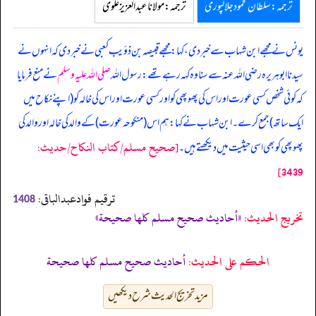
ترجمہ:سلطان محمود جلالپوری
ترجمہ:مولانا عبدالعزیز علوی
یونس نے مجھے ابن شہاب سے خبر دی، کہا: مجھے قبیصہ بن ذؤیب کعبی نے خبر دی کہ انہوں نے
سیدنا ابوہریرہ رضی اللہ عنہ سے سنا وہ کہہ رہے تھے: رسول اللہ
صلی اللہ علیہ وسلم
نے منع فرمایا
کہ کوئی شخص کسی عورت اور اس کی پھوپھی کو اور کسی عورت اور اس کی خالہ کو (اپنے نکاح میں
ایک ساتھ) جمع کرے۔ ابن شہاب نے کہا: ہم اس (منکوحہ عورت) کے والد کی خالہ اور والد کی
[صحيح مسلم/كتاب النكاح/حدیث:
پھوپھی کو بھی اسی حیثیت میں دیکھتے ہیں۔
3439]
ترقیم فوادعبدالباقی:
1408
تخریج الحدیث:
«أحاديث صحيح مسلم كلها صحيحة»
الحكم على الحديث:
أحاديث صحيح مسلم كلها صحيحة
مزید تخریج الحدیث شرح دیکھیں