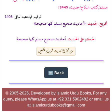
مسلم/كتاب النكاح/حدیث: 3445]
ترقیم فوادعبدالباقی:
1408
تخریج الحدیث:
«أحاديث صحيح مسلم كلها صحيحة»
الحكم على الحديث:
أحاديث صحيح مسلم كلها صحيحة
مزید تخریج الحدیث شرح دیکھیں
Back ⬅️
© 2005-2026, Developed by Islamic Urdu Books, For any
query, please WhatsApp us at +92 331 5902482 or email us
at islamicurdubooks@gmail.com