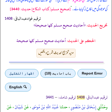
نے کہا: رسول اللہ
صلی اللہ علیہ وسلم
نے فرمایا:
”
کسی عورت سے اس کی پھوپھی اور اس کی خالہ
[صحيح مسلم/كتاب النكاح/حدیث: 3440]
کی موجودگی میں نکاح نہ کیا جائے۔
“
ترقیم فوادعبدالباقی:
1408
تخریج الحدیث:
«أحاديث صحيح مسلم كلها صحيحة»
الحكم على الحديث:
أحاديث صحيح مسلم كلها صحيحة
مزید تخریج الحدیث شرح دیکھیں
Report Error
باب احادیث (10)
اظهار التشكيل
🔍 English
ترقیم عبدالباقی:
ترقیم شاملہ:
--
3441
1408
وحَدَّثَنِي
إِسْحَاقَ بْنُ مَنْصُورٍ
، حدثنا
عُبَيْدُ اللَّهِ بْنُ مُوسَى
، عَنْ
شَيْبَانَ
، عَنْ