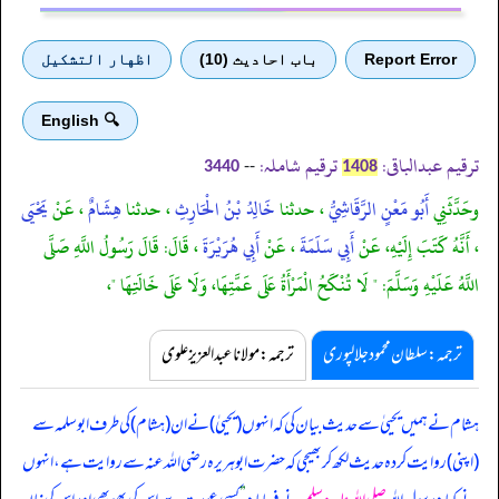
Report Error
باب احادیث (10)
اظهار التشكيل
🔍 English
ترقیم عبدالباقی:
ترقیم شاملہ:
--
3440
1408
وحَدَّثَنِي
أَبُو مَعْنٍ الرَّقَاشِيُّ
، حدثنا
خَالِدُ بْنُ الْحَارِثِ
، حدثنا
هِشَامٌ
، عَنْ
يَحْيَى
، أَنَّهُ كَتَبَ إِلَيْهِ، عَنْ
أَبِي سَلَمَةَ
، عَنْ
أَبِي هُرَيْرَةَ
، قَالَ: قَالَ رَسُولُ اللَّهِ صَلَّى
اللَّهُ عَلَيْهِ وَسَلَّمَ: " لَا تُنْكَحُ الْمَرْأَةُ عَلَى عَمَّتِهَا، وَلَا عَلَى خَالَتِهَا "،
ترجمہ:سلطان محمود جلالپوری
ترجمہ:مولانا عبدالعزیز علوی
ہشام نے ہمیں یحییٰ سے حدیث بیان کی کہ انہوں (یحییٰ) نے ان (ہشام) کی طرف ابوسلمہ سے
(اپنی) روایت کردہ حدیث لکھ کر بھیجی کہ حضرت ابوہریرہ رضی اللہ عنہ سے روایت ہے، انہوں