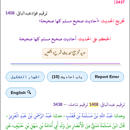
3437]
ترقیم فوادعبدالباقی:
1408
تخریج الحدیث:
«أحاديث صحيح مسلم كلها صحيحة»
الحكم على الحديث:
أحاديث صحيح مسلم كلها صحيحة
مزید تخریج الحدیث شرح دیکھیں
Report Error
باب احادیث (10)
اظهار التشكيل
🔍 English
ترقیم عبدالباقی:
ترقیم شاملہ:
--
3438
1408
وحدثنا
عَبْدُ اللَّهِ بْنُ مَسْلَمَةَ بْنِ قَعَنْبٍ
، حدثنا
عَبْدُ الرَّحْمَنِ بْنُ عَبْدِ الْعَزِيزِ
،
قَالَ ابْنُ مَسْلَمَةَ مَدَنِيٌّ مِنَ الْأَنْصَارِ مِنْ وَلَدِ أَبِي أُمَامَةَ بْنِ سَهْلِ بْنِ حُنَيْفٍ، عَنِ