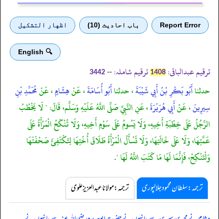
Report Error
باب احادیث (10)
اظهار التشكيل
🔍 English
ترقیم عبدالباقی:
ترقیم شاملہ:
--
3442
1408
حدثنا
أَبُو بَكْرِ بْنُ أَبِي شَيْبَةَ
، حدثنا
أَبُو أُسَامَةَ
، عَنْ
هِشَامٍ
، عَنْ
مُحَمَّدِ بْنِ
سِيرِينَ
، عَنْ
أَبِي هُرَيْرَةَ
، عَنِ النَّبِيِّ صَلَّى اللَّهُ عَلَيْهِ وَسَلَّم، قَالَ: " لَا يَخْطُبُ
الرَّجُلُ عَلَى خِطْبَةِ أَخِيهِ، وَلَا يَسُومُ عَلَى سَوْمِ أَخِيهِ، وَلَا تُنْكَحُ الْمَرْأَةُ عَلَى
عَمَّتِهَا، وَلَا عَلَى خَالَتِهَا، وَلَا تَسْأَلُ الْمَرْأَةُ طَلَاقَ أُخْتِهَا لِتَكْتَفِئَ صَحْفَتَهَا
وَلْتَنْكِحْ، فَإِنَّمَا لَهَا مَا كَتَبَ اللَّهُ لَهَا ".
ترجمہ:سلطان محمود جلالپوری
ترجمہ:مولانا عبدالعزیز علوی
ہشام نے محمد بن سیرین سے، انہوں نے حضرت ابوہریرہ رضی اللہ عنہ سے، انہوں نے