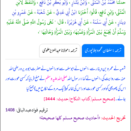
حدثنا
مُحَمَّدُ بْنُ الْمُثَنَّى
،
وَابْنُ بَشَّارٍ
،
وَأَبُو بَكْرِ بْنُ نَافِعٍ
، وَاللَّفْظُ لِابْنِ
الْمُثَنَّى، وَابْنِ نَافِعٍ، قَالُوا: أَخْبَرَنا
ابْنُ أَبِي عَدِيٍّ
، عَنْ
شُعْبَةَ
، عَنْ
عَمْرِو بْنِ
دِينَارٍ
، عَنْ
أَبِي سَلَمَةَ
، عَنْ
أَبِي هُرَيْرَةَ
، قَالَ: " نَهَى رَسُولُ اللَّهِ صَلَّى اللَّهُ عَلَيْهِ
وَسَلَّمَ أَنْ يُجْمَعَ بَيْنَ الْمَرْأَةِ وَعَمَّتِهَا، وَبَيْنَ الْمَرْأَةِ وَخَالَتِهَا "،
ترجمہ:سلطان محمود جلالپوری
ترجمہ:مولانا عبدالعزیز علوی
شعبہ نے عمرو بن دینار سے، انہوں نے ابوسلمہ سے اور انہوں نے حضرت ابوہریرہ رضی اللہ
عنہ سے روایت کی، انہوں نے کہا: رسول اللہ
صلی اللہ علیہ وسلم
نے منع فرمایا کہ کسی عورت اور
اس کی پھوپھی کو اور کسی عورت اور اس کی خالہ کو (ایک مرد کے نکاح میں) جمع کیا
[صحيح مسلم/كتاب النكاح/حدیث: 3444]
جائے۔
ترقیم فوادعبدالباقی:
1408
تخریج الحدیث:
«أحاديث صحيح مسلم كلها صحيحة»