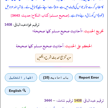
کا مطالبہ کرے تاکہ جو اس کی پلیٹ میں ہے، وہ (اسے اپنے لیے) انڈیل لے۔ بلاشبہ اللہ عزوجل
[صحيح مسلم/كتاب النكاح/حدیث: 3443]
(خود) اس کو رزق دینے والا ہے۔
ترقیم فوادعبدالباقی:
1408
تخریج الحدیث:
«أحاديث صحيح مسلم كلها صحيحة»
الحكم على الحديث:
أحاديث صحيح مسلم كلها صحيحة
مزید تخریج الحدیث شرح دیکھیں
Report Error
باب احادیث (10)
اظهار التشكيل
🔍 English
ترقیم عبدالباقی:
ترقیم شاملہ:
--
3444
1408