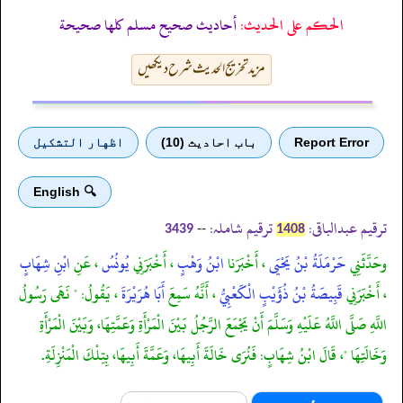
الحكم على الحديث:
أحاديث صحيح مسلم كلها صحيحة
مزید تخریج الحدیث شرح دیکھیں
Report Error
باب احادیث (10)
اظهار التشكيل
🔍 English
ترقیم عبدالباقی:
ترقیم شاملہ:
--
3439
1408
وحَدَّثَنِي
حَرْمَلَةُ بْنُ يَحْيَى
، أَخْبَرَنا
ابْنُ وَهْبٍ
، أَخْبَرَنِي
يُونُسُ
، عَنِ
ابْنِ شِهَابٍ
، أَخْبَرَنِي
قَبِيصَةُ بْنُ ذُؤَيْبٍ الْكَعْبِيُّ
، أَنَّهُ سَمِعَ
أَبَا هُرَيْرَةَ
، يَقُولُ: " نَهَى رَسُولُ
اللَّهِ صَلَّى اللَّهُ عَلَيْهِ وَسَلَّمَ أَنْ يَجْمَعَ الرَّجُلُ بَيْنَ الْمَرْأَةِ وَعَمَّتِهَا، وَبَيْنَ الْمَرْأَةِ
وَخَالَتِهَا "، قَالَ ابْنُ شِهَابٍ: فَنُرَى خَالَةَ أَبِيهَا، وَعَمَّةَ أَبِيهَا، بِتِلْكَ الْمَنْزِلَةِ.