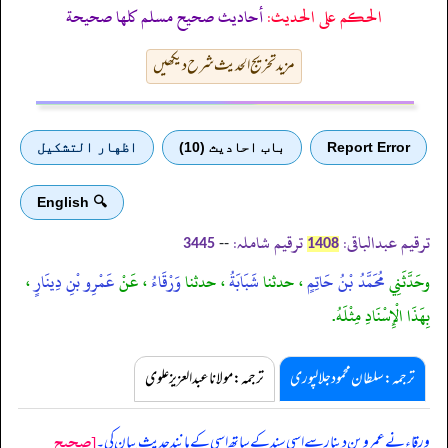
الحكم على الحديث:
أحاديث صحيح مسلم كلها صحيحة
مزید تخریج الحدیث شرح دیکھیں
Report Error
باب احادیث (10)
اظهار التشكيل
🔍 English
ترقیم عبدالباقی:
ترقیم شاملہ:
--
3445
1408
وحَدَّثَنِي
مُحَمَّدُ بْنُ حَاتِمٍ
، حدثنا
شَبَابَةُ
، حدثنا
وَرْقَاءُ
، عَنْ
عَمْرِو بْنِ دِينَارٍ
،
بِهَذَا الْإِسْنَادِ مِثْلَهُ.
ترجمہ:سلطان محمود جلالپوری
ترجمہ:مولانا عبدالعزیز علوی
[صحيح
ورقاء نے عمرو بن دینار سے اسی سند کے ساتھ اسی کے مانند حدیث بیان کی۔