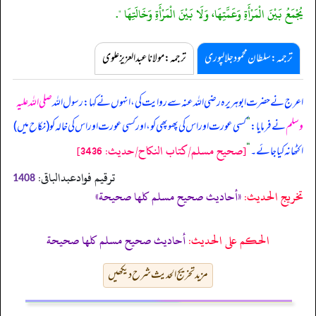
يُجْمَعُ بَيْنَ الْمَرْأَةِ وَعَمَّتِهَا، وَلَا بَيْنَ الْمَرْأَةِ وَخَالَتِهَا ".
ترجمہ:سلطان محمود جلالپوری
ترجمہ:مولانا عبدالعزیز علوی
اعرج نے حضرت ابوہریرہ رضی اللہ عنہ سے روایت کی، انہوں نے کہا: رسول اللہ
صلی اللہ علیہ
وسلم
نے فرمایا:
”
کسی عورت اور اس کی پھوپھی کو، اور کسی عورت اور اس کی خالہ کو (نکاح میں)
[صحيح مسلم/كتاب النكاح/حدیث: 3436]
اکٹھا نہ کیا جائے۔
“
ترقیم فوادعبدالباقی:
1408
تخریج الحدیث:
«أحاديث صحيح مسلم كلها صحيحة»
الحكم على الحديث:
أحاديث صحيح مسلم كلها صحيحة
مزید تخریج الحدیث شرح دیکھیں