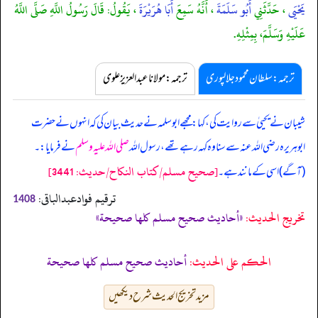
يَحْيَى
، حَدَّثَنِي
أَبُو سَلَمَةَ
، أَنَّهُ سَمِعَ
أَبَا هُرَيْرَةَ
، يَقُولُ: قَالَ رَسُولُ اللَّهِ صَلَّى اللَّهُ
عَلَيْهِ وَسَلَّمَ، بِمِثْلِهِ.
ترجمہ:سلطان محمود جلالپوری
ترجمہ:مولانا عبدالعزیز علوی
شیبان نے یحییٰ سے روایت کی، کہا: مجھے ابوسلمہ نے حدیث بیان کی کہ انہوں نے حضرت
ابوہریرہ رضی اللہ عنہ سے سنا وہ کہہ رہے تھے، رسول اللہ
صلی اللہ علیہ وسلم
نے فرمایا:۔
[صحيح مسلم/كتاب النكاح/حدیث: 3441]
(آگے) اسی کے مانند ہے۔
ترقیم فوادعبدالباقی:
1408
تخریج الحدیث:
«أحاديث صحيح مسلم كلها صحيحة»
الحكم على الحديث:
أحاديث صحيح مسلم كلها صحيحة
مزید تخریج الحدیث شرح دیکھیں