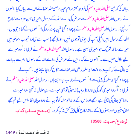
بیان کی کہ نبی
صلی اللہ علیہ وسلم
کی زوجہ محترمہ ام حبیبہ رضی اللہ عنہا نے ان سے بیان کیا، انہوں
نے رسول اللہ
صلی اللہ علیہ وسلم
سے عرض کی، اے اللہ کے رسول! میری بہن عزہ سے نکاح
کر لیجئے۔ رسول اللہ
صلی اللہ علیہ وسلم
نے پوچھا:
”
کیا تم یہ پسند کرو گی؟
“
انہوں نے کہا: جی ہاں،
اللہ کے رسول! میں اکیلی آپ کی بیوی تو ہوں نہیں، اور (مجھے) سب سے زیادہ محبوب، جو خیر میں
میرے ساتھ شریک ہو، میری بہن ہے۔ رسول اللہ
صلی اللہ علیہ وسلم
نے فرمایا:
”
وہ میرے
لیے حلال نہیں ہے۔
“
انہوں نے کہا: میں نے عرض کی: اے اللہ کے رسول! ہم سے یہ بات
کی جاتی ہے کہ آپ درہ بنت ابوسلمہ رضی اللہ عنہا سے نکاح کرنا چاہتے ہیں۔ آپ نے
پوچھا:
”
کیا ابوسلمہ کی بیٹی سے؟
“
انہوں نے جواب دیا: جی ہاں۔ رسول اللہ
صلی اللہ علیہ وسلم
نے
فرمایا:
”
اگر وہ میری گود کی پروردہ (ربیبہ) نہ ہوتی تو بھی میرے لیے حلال نہ تھی، وہ میرے
رضاعی بھائی کی بیٹی ہے، مجھے اور اس کے والد ابوسلمہ کو ثوبیہ نے دودھ پلایا تھا، اس لیے تم مجھے
[صحيح مسلم/كتاب
اپنی بیٹیوں اور بہنوں (کے ساتھ نکاح) کی پیش کش نہ کیا کرو۔
“
الرضاع/حدیث: 3588]
ترقیم فوادعبدالباقی:
1449