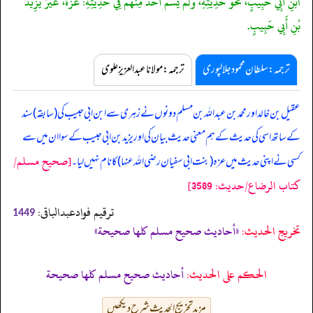
ابْنِ أَبِي حَبِيبٍ، نَحْوَ حَدِيثِهِ، وَلَمْ يُسَمِّ أَحَدٌ مِنْهُمْ فِي حَدِيثِهِ: عَزَّةَ، غَيْرُ يَزِيدَ
بْنِ أَبِي حَبِيبٍ.
ترجمہ:سلطان محمود جلالپوری
ترجمہ:مولانا عبدالعزیز علوی
عقیل بن خالد اور محمد بن عبداللہ بن مسلم دونوں نے زہری سے ابن ابی حبیب کی (سابقہ) سند
کے ساتھ اسی کی حدیث کے ہم معنی حدیث بیان کی اور یزید بن ابی حبیب کے سوا ان میں سے
[صحيح مسلم/
کسی نے اپنی حدیث میں عزہ (بنت ابی سفیان رضی اللہ عنہا) کا نام نہیں لیا۔
كتاب الرضاع/حدیث: 3589]
ترقیم فوادعبدالباقی:
1449
تخریج الحدیث:
«أحاديث صحيح مسلم كلها صحيحة»
الحكم على الحديث:
أحاديث صحيح مسلم كلها صحيحة
مزید تخریج الحدیث شرح دیکھیں