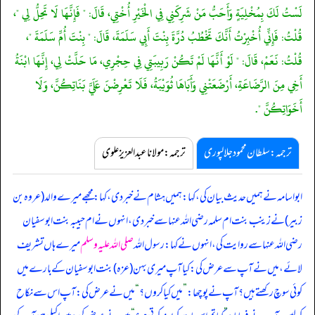
لَسْتُ لَكَ بِمُخْلِيَةٍ وَأَحَبُّ مَنْ شَرِكَنِي فِي الْخَيْرِ أُخْتِي، قَالَ: " فَإِنَّهَا لَا تَحِلُّ لِي "،
قُلْتُ: فَإِنِّي أُخْبِرْتُ أَنَّكَ تَخْطُبُ دُرَّةَ بِنْتَ أَبِي سَلَمَةَ، قَالَ: " بِنْتَ أُمِّ سَلَمَةَ "،
قُلْتُ: نَعَمْ، قَالَ: " لَوْ أَنَّهَا لَمْ تَكُنْ رَبِيبَتِي فِي حِجْرِي، مَا حَلَّتْ لِي، إِنَّهَا ابْنَةُ
أَخِي مِنَ الرَّضَاعَةِ، أَرْضَعَتْنِي وَأَبَاهَا ثُوَيْبَةُ، فَلَا تَعْرِضْنَ عَلَيَّ بَنَاتِكُنَّ، وَلَا
أَخَوَاتِكُنَّ ".
ترجمہ:سلطان محمود جلالپوری
ترجمہ:مولانا عبدالعزیز علوی
ابواسامہ نے ہمیں حدیث بیان کی، کہا: ہمیں ہشام نے خبر دی، کہا: مجھے میرے والد (عروہ بن
زبیر) نے زینب بنت ام سلمہ رضی اللہ عنہا سے خبر دی، انہوں نے ام حبیبہ بنت ابوسفیان
رضی اللہ عنہا سے روایت کی، انہوں نے کہا: رسول اللہ
صلی اللہ علیہ وسلم
میرے ہاں تشریف
لائے، میں نے آپ سے عرض کی: کیا آپ میری بہن (عزہ) بنت ابوسفیان کے بارے میں
کوئی سوچ رکھتے ہیں؟ آپ نے پوچھا:
”
میں کیا کروں؟
“
میں نے عرض کی: آپ اس سے نکاح