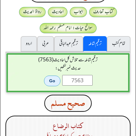
کتاب تعارف
ابواب
احادیث
رواۃ الحدیث
سوانح حیات: امام مسلم رحمہ اللہ
تمام کتب
ترقیم شاملہ
ترقيم عبدالباقی
عربی
اردو
ترقیم شاملہ سے تلاش کل احادیث (7563)
حدیث نمبر لکھیں:
صحيح مسلم
كتاب الرضاع