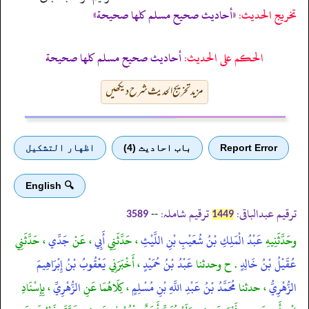
تخریج الحدیث:
«أحاديث صحيح مسلم كلها صحيحة»
الحكم على الحديث:
أحاديث صحيح مسلم كلها صحيحة
مزید تخریج الحدیث شرح دیکھیں
Report Error
باب احادیث (4)
اظهار التشكيل
🔍 English
ترقیم عبدالباقی:
ترقیم شاملہ:
--
3589
1449
وحَدَّثَنِيهِ
عَبْدُ الْمَلِكِ بْنُ شُعَيْبِ بْنِ اللَّيْثِ
، حَدَّثَنِي
أَبِي
، عَنْ
جَدِّي
، حَدَّثَنِي
عُقَيْلُ بْنُ خَالِدٍ
. ح وحدثنا
عَبْدُ بْنُ حُمَيْدٍ
، أَخْبَرَنِي
يَعْقُوبُ بْنُ إِبْرَاهِيمَ
الزُّهْرِيُّ
، حدثنا
مُحَمَّدُ بْنُ عَبْدِ اللَّهِ بْنِ مُسْلِمٍ
، كِلَاهُمَا عَنِ
الزُّهْرِيِّ
، بِإِسْنَادِ