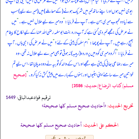
کر لیں، آپ نے فرمایا:
”
کیا تم اس بات کو پسند کرتی ہو؟
“
میں نے عرض کی: میں اکیلی ہی آپ کی
بیوی نہیں ہوں اور اپنے ساتھ خیر میں شریک ہونے (کے معاملے) میں (میرے لیے) سب
سے زیادہ محبوب میری بہن ہے۔ آپ نے فرمایا:
”
وہ میرے لیے حلال نہیں ہے۔
“
میں
نے عرض کی: مجھے خبر دی گئی ہے کہ آپ درہ بنت ابوسلمہ رضی اللہ عنہا کے لیے نکاح کا پیغام
بھیج رہے ہیں۔ آپ نے پوچھا:
”
ام سلمہ کی بیٹی کے لئے؟
“
میں نے عرض کی: جی ہاں۔ آپ
نے فرمایا:
”
اگر وہ میری گود میں پروردہ (ربیبہ) نہ ہوتی تو بھی میرے لیے حلال نہ تھی، وہ
میرے رضاعی بھائی کی بیٹی ہے، مجھے اور اس کے والد کو ثوبیہ نے دودھ پلایا تھا، اس لیے تم
[صحيح
خواتین میرے سامنے اپنی بیٹیوں اور بہنوں کے بارے میں پیش کش نہ کیا کرو۔
“
مسلم/كتاب الرضاع/حدیث: 3586]
ترقیم فوادعبدالباقی:
1449
تخریج الحدیث:
«أحاديث صحيح مسلم كلها صحيحة»
الحكم على الحديث:
أحاديث صحيح مسلم كلها صحيحة