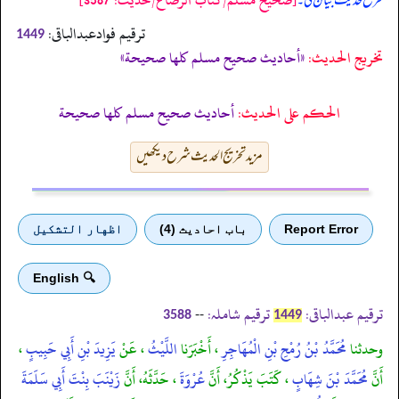
طرح حدیث بیان کی۔
ترقیم فوادعبدالباقی:
1449
تخریج الحدیث:
«أحاديث صحيح مسلم كلها صحيحة»
الحكم على الحديث:
أحاديث صحيح مسلم كلها صحيحة
مزید تخریج الحدیث شرح دیکھیں
Report Error
باب احادیث (4)
اظهار التشكيل
🔍 English
ترقیم عبدالباقی:
ترقیم شاملہ:
--
3588
1449
وحدثنا
مُحَمَّدُ بْنُ رُمْحِ بْنِ الْمُهَاجِرِ
، أَخْبَرَنا
اللَّيْثُ
، عَنْ
يَزِيدَ بْنِ أَبِي حَبِيبٍ
،
أَنَّ
مُحَمَّدَ بْنَ شِهَابٍ
، كَتَبَ يَذْكُرُ، أَنَّ
عُرْوَةَ
، حَدَّثَهُ، أَنَّ
زَيْنَبَ بِنْتَ أَبِي سَلَمَةَ