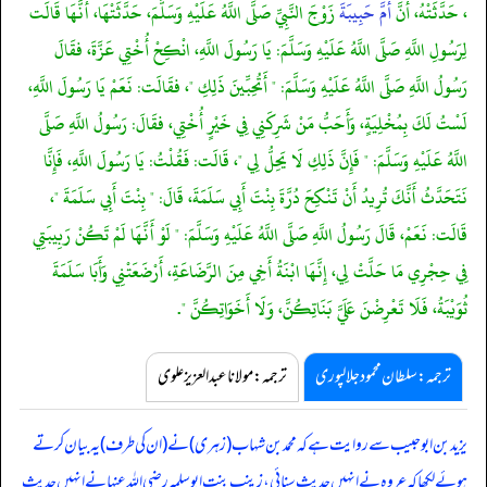
، حَدَّثَتْهُ، أَنَّ
أُمَّ حَبِيبَةَ
زَوْجَ النَّبِيِّ صَلَّى اللَّهُ عَلَيْهِ وَسَلَّمَ، حَدَّثَتْهَا، أَنَّهَا قَالَت
لِرَسُولِ اللَّهِ صَلَّى اللَّهُ عَلَيْهِ وَسَلَّمَ: يَا رَسُولَ اللَّهِ، انْكِحْ أُخْتِي عَزَّةَ، فقَالَ
رَسُولُ اللَّهِ صَلَّى اللَّهُ عَلَيْهِ وَسَلَّمَ: " أَتُحِبِّينَ ذَلِكِ "، فقَالَت: نَعَمْ يَا رَسُولَ اللَّهِ،
لَسْتُ لَكَ بِمُخْلِيَةٍ، وَأَحَبُّ مَنْ شَرِكَنِي فِي خَيْرٍ أُخْتِي، فقَالَ: رَسُولُ اللَّهِ صَلَّى
اللَّهُ عَلَيْهِ وَسَلَّمَ: " فَإِنَّ ذَلِكِ لَا يَحِلُّ لِي "، قَالَت: فَقُلْتُ: يَا رَسُولَ اللَّهِ، فَإِنَّا
نَتَحَدَّثُ أَنَّكَ تُرِيدُ أَنْ تَنْكِحَ دُرَّةَ بِنْتَ أَبِي سَلَمَةَ، قَالَ: " بِنْتَ أَبِي سَلَمَةَ "،
قَالَت: نَعَمْ، قَالَ رَسُولُ اللَّهِ صَلَّى اللَّهُ عَلَيْهِ وَسَلَّمَ: " لَوْ أَنَّهَا لَمْ تَكُنْ رَبِيبَتِي
فِي حِجْرِي مَا حَلَّتْ لِي، إِنَّهَا ابْنَةُ أَخِي مِنَ الرَّضَاعَةِ، أَرْضَعَتْنِي وَأَبَا سَلَمَةَ
ثُوَيْبَةُ، فَلَا تَعْرِضْنَ عَلَيَّ بَنَاتِكُنَّ، وَلَا أَخَوَاتِكُنَّ ".
ترجمہ:سلطان محمود جلالپوری
ترجمہ:مولانا عبدالعزیز علوی
یزید بن ابوحبیب سے روایت ہے کہ محمد بن شہاب (زہری) نے (ان کی طرف) یہ بیان کرتے
ہوئے لکھا کہ عروہ نے انہیں حدیث سنائی، زینب بنت ابوسلمہ رضی اللہ عنہا نے انہیں حدیث