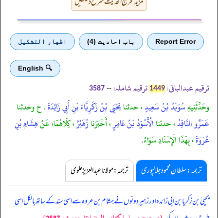
مزید تخریج الحدیث شرح دیکھیں
Report Error
باب احادیث (4)
اظهار التشكيل
🔍 English
ترقیم عبدالباقی:
ترقیم شاملہ:
--
3587
1449
وحَدَّثَنِيهِ
سُوَيْدُ بْنُ سَعِيدٍ
، حدثنا
يَحْيَى بْنُ زَكَرِيَّاءَ بْنِ أَبِي زَائِدَةَ
. ح وحدثنا
عَمْرٌو النَّاقِدُ
، حدثنا
الْأَسْوَدُ بْنُ عَامِرٍ
، أَخْبَرَنا
زُهَيْرٌ
، كِلَاهُمَا، عَنْ
هِشَامِ بْنِ
عُرْوَةَ
، بِهَذَا الْإِسْنَادِ سَوَاءً.
ترجمہ:سلطان محمود جلالپوری
ترجمہ:مولانا عبدالعزیز علوی
یحییٰ بن زکریا بن ابی زائدہ اور زہیر دونوں نے ہشام بن عروہ سے اسی سند کے ساتھ بالکل اسی
[صحيح مسلم/كتاب الرضاع/حدیث: 3587]