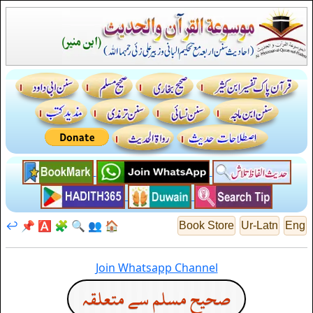
↩️
📌
🅰️
🧩
🔍
👥
🏠
Book Store
Ur-Latn
Eng
Join Whatsapp Channel
صحيح مسلم سے متعلقہ