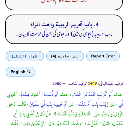
رضاعت کے احکام و مسائل
4. باب تحريم الربيبة واخت المراة:
باب: ربیبہ (بیوی کی بیٹی) اور بیوی کی بہن کی حرمت کا بیان۔
Report Error
باب احادیث (4)
اظهار التشكيل
🔍 English
ترقیم عبدالباقی:
ترقیم شاملہ:
--
3586
1449
حدثنا
أَبُو كُرَيْبٍ مُحَمَّدُ بْنُ الْعَلَاءِ
، حدثنا
أَبُو أُسَامَةَ
، أَخْبَرَنا
هِشَامٌ
، أَخْبَرَنِي
أَبِي
، عَنْ
زَيْنَبَ بِنْتِ أُمِّ سَلَمَةَ
، عَنْ
أُمِّ حَبِيبَةَ بِنْتِ أَبِي سُفْيَانَ
، قَالَت: دَخَلَ
عَلَيَّ رَسُولُ اللَّهِ صَلَّى اللَّهُ عَلَيْهِ وَسَلَّمَ، فَقُلْتُ لَهُ: هَلْ لَكَ فِي أُخْتِي بِنْتِ أَبِي
سُفْيَانَ، فقَالَ: " أَفْعَلُ مَاذَا "، قُلْتُ: تَنْكِحُهَا، قَالَ: " أَوَ تُحِبِّينَ ذَلِكِ "، قُلْتُ: