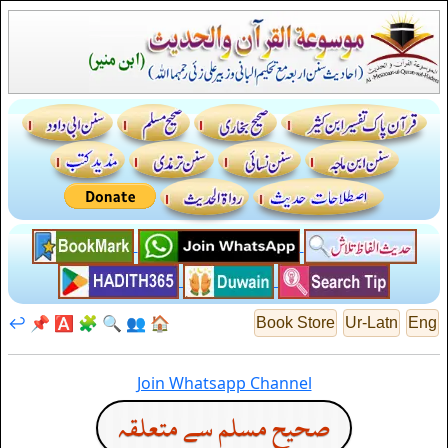
↩️
📌
🅰️
🧩
🔍
👥
🏠
Book Store
Ur-Latn
Eng
Join Whatsapp Channel
صحيح مسلم سے متعلقہ