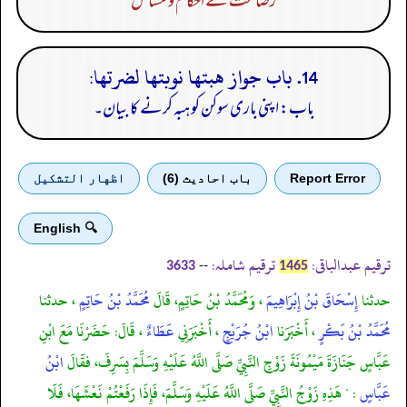
رضاعت کے احکام و مسائل
14. باب جواز هبتها نوبتها لضرتها:
باب: اپنی باری سوکن کو ہبہ کرنے کا بیان۔
Report Error
باب احادیث (6)
اظهار التشكيل
🔍 English
ترقیم عبدالباقی:
ترقیم شاملہ:
--
3633
1465
حدثنا
إِسْحَاقَ بْنُ إِبْرَاهِيمَ
، وَمُحَمَّدُ بْنُ حَاتِمٍ، قَالَ
مُحَمَّدُ بْنُ حَاتِمٍ
، حدثنا
مُحَمَّدُ بْنُ بَكْرٍ
، أَخْبَرَنا
ابْنُ جُرَيْجٍ
، أَخْبَرَنِي
عَطَاءٌ
، قَالَ: حَضَرْنَا مَعَ ابْنِ
عَبَّاسٍ جَنَازَةَ مَيْمُونَةَ زَوْجِ النَّبِيِّ صَلَّى اللَّهُ عَلَيْهِ وَسَلَّمَ بِسَرِفَ، فقَالَ
ابْنُ
عَبَّاسٍ
: " هَذِهِ زَوْجُ النَّبِيِّ صَلَّى اللَّهُ عَلَيْهِ وَسَلَّمَ، فَإِذَا رَفَعْتُمْ نَعْشَهَا، فَلَا