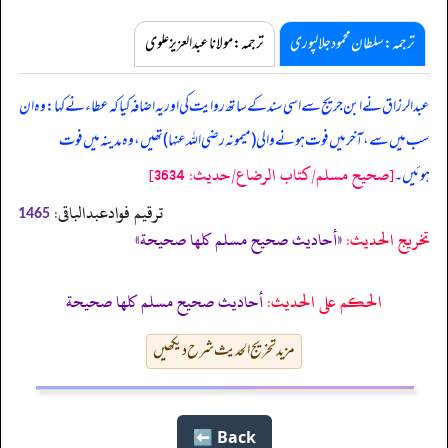
ترجمہ:سلطان محمود جلالپوری
ترجمہ:مولانا عبدالعزیز علوی
عبدالرزاق نے ابن جریج سے اسی سند کے ساتھ روایت کی اور یہ اضافہ کیا کہ عطاء نے کہا: وہ ان
سب میں سے، آخر میں فوت ہونے والی (میمونہ رضی اللہ عنہا) تھیں، وہ مدینہ میں فوت
[صحيح مسلم/كتاب الرضاع/حدیث: 3634]
ہوئیں۔
ترقیم فوادعبدالباقی:
1465
تخریج الحدیث:
«أحاديث صحيح مسلم كلها صحيحة»
الحكم على الحديث:
أحاديث صحيح مسلم كلها صحيحة
مزید تخریج الحدیث شرح دیکھیں
Back ⬅️