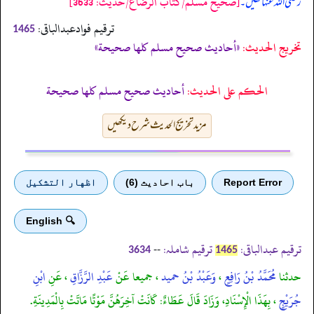
[صحيح مسلم/كتاب الرضاع/حدیث: 3633]
رضی اللہ عنہا تھیں۔
ترقیم فوادعبدالباقی:
1465
تخریج الحدیث:
«أحاديث صحيح مسلم كلها صحيحة»
الحكم على الحديث:
أحاديث صحيح مسلم كلها صحيحة
مزید تخریج الحدیث شرح دیکھیں
Report Error
باب احادیث (6)
اظهار التشكيل
🔍 English
ترقیم عبدالباقی:
ترقیم شاملہ:
--
3634
1465
حدثنا
مُحَمَّدُ بْنُ رَافِعٍ
،
وَعَبْدُ بْنُ حميد
، جميعا عَنْ
عَبْدِ الرَّزَّاقِ
، عَنِ
ابْنِ
جُرَيْجٍ
، بِهَذَا الْإِسْنَادِ، وَزَادَ قَالَ عَطَاءٌ: كَانَتْ آخِرَهُنَّ مَوْتًا مَاتَتْ بِالْمَدِينَةِ.