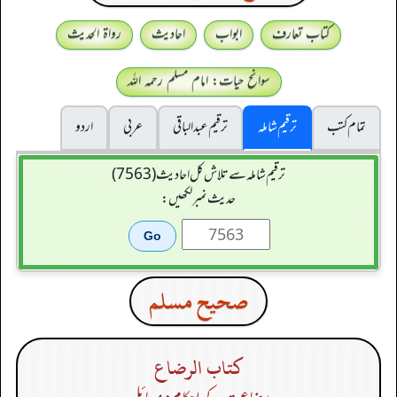
کتاب تعارف
ابواب
احادیث
رواۃ الحدیث
سوانح حیات: امام مسلم رحمہ اللہ
تمام کتب
ترقیم شاملہ
ترقيم عبدالباقی
عربی
اردو
ترقیم شاملہ سے تلاش کل احادیث (7563)
حدیث نمبر لکھیں:
صحيح مسلم
كتاب الرضاع