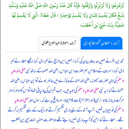
تُزَعْزِعُوا وَلَا تُزَلْزِلُوا وَارْفُقُوا، فَإِنَّهُ كَانَ عَنْدَ رَسُولِ اللَّهِ صَلَّى اللَّهُ عَلَيْهِ وَسَلَّمَ،
تِسْعٌ فَكَانَ يَقْسِمُ لِثَمَانٍ وَلَا يَقْسِمُ لِوَاحِدَةٍ "، قَالَ عَطَاءٌ: الَّتِي لَا يَقْسِمُ لَهَا
صَفِيَّةُ بِنْتُ حُيَيِّ بْنِ أَخْطَبَ،
ترجمہ:سلطان محمود جلالپوری
ترجمہ:مولانا عبدالعزیز علوی
محمد بن بکر نے ہمیں حدیث بیان کی، کہا: ہمیں ابن جریج نے خبر دی، کہا: مجھے عطاء نے خبر
دی، کہا: سرف کے مقام پر ہم حضرت ابن عباس رضی اللہ عنہما کے ساتھ نبی
صلی اللہ علیہ
وسلم
کی اہلیہ حضرت میمونہ رضی اللہ عنہا کے جنازے میں حاضر ہوئے تو ابن عباس رضی اللہ
عنہما نے کہا: یہ نبی
صلی اللہ علیہ وسلم
کی اہلیہ ہیں۔ جب تم ان کی چارپائی اٹھاؤ تو اس کو ادھر اُدھر
حرکت دینا نہ ہلانا، نرمی (اور احترام) سے کام لینا، امر واقع یہ ہے کہ رسول اللہ
صلی اللہ علیہ
وسلم
کی نو بیویاں تھیں، آپ آٹھ کے لیے باری تقسیم کرتے اور ایک کے لیے تقسیم نہ کرتے
تھے۔ عطاء نے کہا: جن کو آپ باری نہیں دیتے تھے وہ حضرت صفیہ بنت حیی بن اخطب