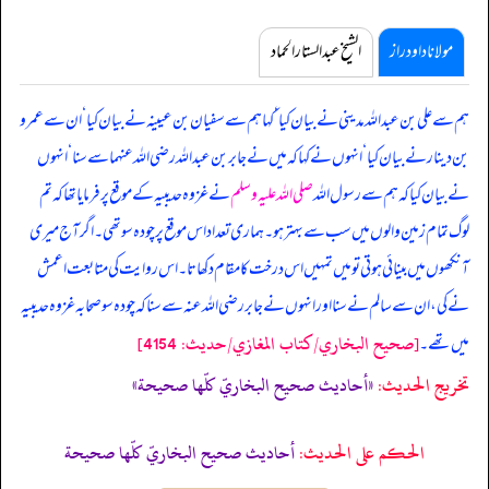
مولانا داود راز
الشیخ عبدالستار الحماد
ہم سے علی بن عبداللہ مدینی نے بیان کیا ‘ کہا ہم سے سفیان بن عیینہ نے بیان کیا ‘ ان سے عمرو
بن دینار نے بیان کیا ‘ انہوں نے کہا کہ میں نے جابر بن عبداللہ رضی اللہ عنہما سے سنا ‘ انہوں
نے بیان کیا کہ
ہم سے رسول اللہ
صلی اللہ علیہ وسلم
نے غزوہ حدیبیہ کے موقع پر فرمایا تھا کہ تم
لوگ تمام زمین والوں میں سب سے بہتر ہو۔ ہماری تعداد اس موقع پر چودہ سو تھی۔ اگر آج میری
آنکھوں میں بینائی ہوتی تو میں تمہیں اس درخت کا مقام دکھاتا۔ اس روایت کی متابعت اعمش
نے کی، ان سے سالم نے سنا اور انہوں نے جابر رضی اللہ عنہ سے سنا کہ چودہ سو صحابہ غزوہ حدیبیہ
[صحيح البخاري/كتاب المغازي/حدیث: 4154]
میں تھے۔
تخریج الحدیث:
«أحاديث صحيح البخاريّ كلّها صحيحة»
الحكم على الحديث:
أحاديث صحيح البخاريّ كلّها صحيحة