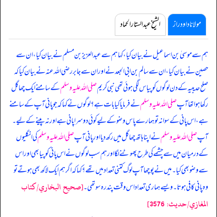
مولانا داود راز
الشیخ عبدالستار الحماد
ہم سے موسیٰ بن اسماعیل نے بیان کیا، کہا ہم سے عبدالعزیز بن مسلم نے بیان کیا، ان سے
حصین نے بیان کیا، ان سے سالم بن ابی الجعد نے اور ان سے جابر رضی اللہ عنہ نے بیان کیا کہ
صلح حدیبیہ کے دن لوگوں کو پیاس لگی ہوئی تھی نبی کریم
صلی اللہ علیہ وسلم
کے سامنے ایک چھاگل
رکھا ہوا تھا آپ
صلی اللہ علیہ وسلم
نے فرمایا کیا بات ہے؟ لوگوں نے کہا کہ جو پانی آپ کے سامنے
ہے، اس پانی کے سوا نہ تو ہمارے پاس وضو کے لیے کوئی دوسرا پانی ہے اور نہ پینے کے لیے۔
آپ
صلی اللہ علیہ وسلم
نے اپنا ہاتھ چھاگل میں رکھ دیا اور پانی آپ
صلی اللہ علیہ وسلم
کی انگلیوں
کے درمیان میں سے چشمے کی طرح پھوٹنے لگا اور ہم سب لوگوں نے اس پانی کو پیا بھی اور اس
سے وضو بھی کیا۔ میں نے پوچھا آپ لوگ کتنی تعداد میں تھے؟ کہا کہ اگر ہم ایک لاکھ بھی ہوتے تو
[صحيح البخاري/كتاب
وہ پانی کافی ہوتا۔ ویسے ہماری تعداد اس وقت پندرہ سو تھی۔
المغازي/حدیث: 3576]