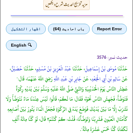
مزید تخریج الحدیث شرح دیکھیں
Report Error
باب احادیث (64)
اظهار التشكيل
🔍 English
حدیث نمبر:
3576
حَدَّثَنَا
مُوسَى بْنُ إِسْمَاعِيلَ
، حَدَّثَنَا
عَبْدُ الْعَزِيزِ بْنُ مُسْلِمٍ
، حَدَّثَنَا
حُصَيْنٌ
،
عَنْ
سَالِمِ بْنِ أَبِي الْجَعْدِ
، عَنْ
جَابِرِ بْنِ عَبْدِ اللَّهِ
رَضِيَ اللَّهُ عَنْهُمَا، قَالَ:"
عَطِشَ النَّاسُ يَوْمَ الْحُدَيْبِيَةِ وَالنَّبِيُّ صَلَّى اللَّهُ عَلَيْهِ وَسَلَّمَ بَيْنَ يَدَيْهِ رِكْوَةٌ
فَتَوَضَّأَ، فَجَهِشَ النَّاسُ نَحْوَهُ، فَقَالَ: مَا لَكُمْ، قَالُوا: لَيْسَ عِنْدَنَا مَاءٌ نَتَوَضَّأُ وَلَا
نَشْرَبُ إِلَّا مَا بَيْنَ يَدَيْكَ فَوَضَعَ يَدَهُ فِي الرِّكْوَةِ فَجَعَلَ الْمَاءُ يَثُورُ بَيْنَ أَصَابِعِهِ
كَأَمْثَالِ الْعُيُونِ فَشَرِبْنَا وَتَوَضَّأْنَا، قُلْتُ: كَمْ كُنْتُمْ؟ قَالَ، لَوْ كُنَّا مِائَةَ أَلْفٍ
لَكَفَانَا كُنَّا خَمْسَ عَشْرَةَ مِائَةً".