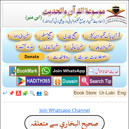
↩️
📌
🅰️
🧩
🔍
👥
🏠
Book Store
Ur-Latn
Eng
Join Whatsapp Channel
صحيح البخاري سے متعلقہ