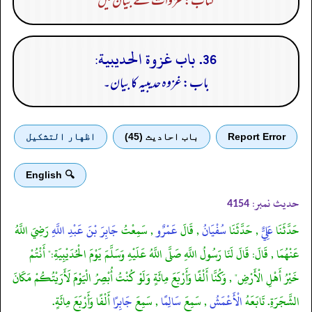
کتاب: غزوات کے بیان میں
36. باب غزوة الحديبية:
باب: غزوہ حدیبیہ کا بیان۔
Report Error
باب احادیث (45)
اظهار التشكيل
🔍 English
حدیث نمبر:
4154
حَدَّثَنَا
عَلِيٌّ
, حَدَّثَنَا
سُفْيَانُ
, قَالَ
عَمْرٌو
, سَمِعْتُ
جَابِرَ بْنَ عَبْدِ اللَّهِ
رَضِيَ اللَّهُ
عَنْهُمَا , قَالَ: قَالَ لَنَا رَسُولُ اللَّهِ صَلَّى اللَّهُ عَلَيْهِ وَسَلَّمَ يَوْمَ الْحُدَيْبِيَةِ:" أَنْتُمْ
خَيْرُ أَهْلِ الْأَرْضِ" , وَكُنَّا أَلْفًا وَأَرْبَعَ مِائَةٍ وَلَوْ كُنْتُ أُبْصِرُ الْيَوْمَ لَأَرَيْتُكُمْ مَكَانَ
الشَّجَرَةِ. تَابَعَهُ
الْأَعْمَشُ
, سَمِعَ
سَالِمًا
, سَمِعَ
جَابِرًا
أَلْفًا وَأَرْبَعَ مِائَةٍ.