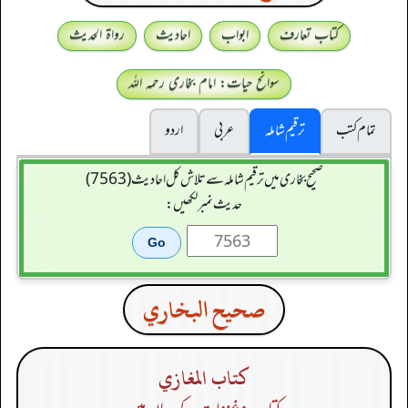
کتاب تعارف
ابواب
احادیث
رواۃ الحدیث
سوانح حیات: امام بخاری رحمہ اللہ
تمام کتب
ترقیم شاملہ
عربی
اردو
صحیح بخاری میں ترقیم شاملہ سے تلاش کل احادیث (7563)
حدیث نمبر لکھیں:
صحيح البخاري
كتاب المغازي