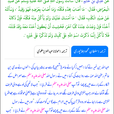
عَنْ
عَدِيِّ بْنِ حَاتِمٍ
، قَالَ: سَأَلْتُ رَسُولَ اللَّهِ صَلَّى اللَّهُ عَلَيْهِ وَسَلَّمَ عَنْ صَيْدِ
الْمِعْرَاضِ، فَقَالَ: " مَا أَصَابَ بِحَدِّهِ فَكُلْهُ، وَمَا أَصَابَ بِعَرْضِهِ فَهُوَ وَقِيذٌ "، وَسَأَلْتُهُ
عَنْ صَيْدِ الْكَلْبِ، فَقَالَ: " مَا أَمْسَكَ عَلَيْكَ وَلَمْ يَأْكُلْ مِنْهُ فَكُلْهُ، فَإِنَّ ذَكَاتَهُ
أَخْذُهُ فَإِنْ وَجَدْتَ عِنْدَهُ كَلْبًا آخَرَ، فَخَشِيتَ أَنْ يَكُونَ أَخَذَهُ مَعَهُ وَقَدْ قَتَلَهُ،
فَلَا تَأْكُلْ إِنَّمَا ذَكَرْتَ اسْمَ اللَّهِ عَلَى كَلْبِكَ وَلَمْ تَذْكُرْهُ عَلَى غَيْرِهِ ".
ترجمہ:سلطان محمود جلالپوری
ترجمہ:مولانا عبدالعزیز علوی
عبداللہ بن نمیر نے کہا: ہمیں زکریا نے عامر (شعبی) سے حدیث بیان کی، انہوں نے عدی بن
حاتم رضی اللہ عنہ سے روایت کی، کہا: میں نے رسول اللہ
صلی اللہ علیہ وسلم
سے معراض کے
شکار کے بارے میں پوچھا، تو آپ
صلی اللہ علیہ وسلم
نے فرمایا:
”
جب لاٹھی کی لوہے والی طرف
لگے تو کھا لے اور جب لکڑی والی طرف لگے اور مر جائے، تو وہ وقیذ ہے (یعنی موقوذہ ہے جو پتھر یا
لکڑی سے مارا جائے اور وہ قرآن پاک میں حرام ہے) اس کو مت کھا۔
“
اور میں نے رسول
اللہ
صلی اللہ علیہ وسلم
سے کتے کے بارے میں پوچھا تو آپ
صلی اللہ علیہ وسلم
نے فرمایا:
”
جب