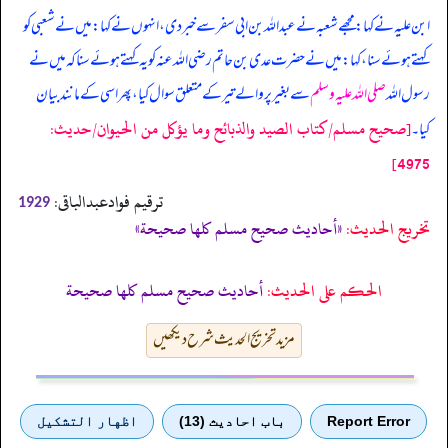
ابن علیہ نے کہا: مجھے شعبہ نے عبداللہ بن ابی سفر سے خبر دی، انہوں نے کہا: میں نے شعبی کو
کہتے ہوئے سنا، کہا: میں نے حضرت عدی بن حاتم رضی اللہ عنہ کو یہ کہتے ہوئے سنا کہ میں نے
رسول اللہ
صلی اللہ علیہ وسلم
سے بغیر پر والے تیر کے متعلق سوال کیا، پھر اسی کے مانند بیان
[صحيح مسلم/كتاب الصيد والذبائح وما يؤكل من الحيوان/حدیث:
کیا۔
4975]
ترقیم فوادعبدالباقی:
1929
تخریج الحدیث:
«أحاديث صحيح مسلم كلها صحيحة»
الحكم على الحديث:
أحاديث صحيح مسلم كلها صحيحة
مزید تخریج الحدیث شرح دیکھیں
Report Error
باب احادیث (13)
اظهار التشكيل