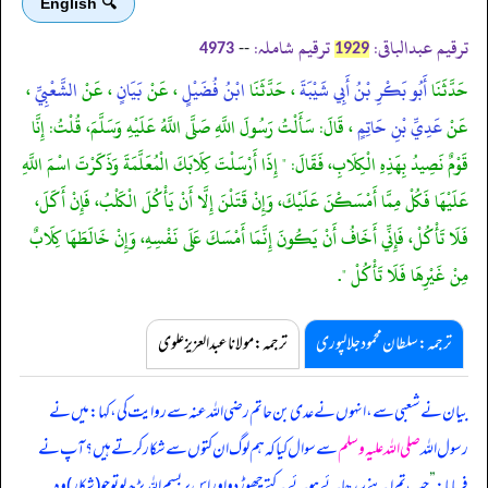
🔍 English
ترقیم عبدالباقی:
ترقیم شاملہ:
--
4973
1929
حَدَّثَنَا
أَبُو بَكْرِ بْنُ أَبِي شَيْبَةَ
، حَدَّثَنَا
ابْنُ فُضَيْلٍ
، عَنْ
بَيَانٍ
، عَنْ
الشَّعْبِيِّ
،
عَنْ
عَدِيِّ بْنِ حَاتِمٍ
، قَالَ: سَأَلْتُ رَسُولَ اللَّهِ صَلَّى اللَّهُ عَلَيْهِ وَسَلَّمَ، قُلْتُ: إِنَّا
قَوْمٌ نَصِيدُ بِهَذِهِ الْكِلَابِ، فَقَالَ: " إِذَا أَرْسَلْتَ كِلَابَكَ الْمُعَلَّمَةَ وَذَكَرْتَ اسْمَ اللَّهِ
عَلَيْهَا فَكُلْ مِمَّا أَمْسَكْنَ عَلَيْكَ، وَإِنْ قَتَلْنَ إِلَّا أَنْ يَأْكُلَ الْكَلْبُ، فَإِنْ أَكَلَ،
فَلَا تَأْكُلْ، فَإِنِّي أَخَافُ أَنْ يَكُونَ إِنَّمَا أَمْسَكَ عَلَى نَفْسِهِ، وَإِنْ خَالَطَهَا كِلَابٌ
مِنْ غَيْرِهَا فَلَا تَأْكُلْ ".
ترجمہ:سلطان محمود جلالپوری
ترجمہ:مولانا عبدالعزیز علوی
بیان نے شعبی سے، انہوں نے عدی بن حاتم رضی اللہ عنہ سے روایت کی، کہا: میں نے
رسول اللہ
صلی اللہ علیہ وسلم
سے سوال کیا کہ ہم لوگ ان کتوں سے شکار کرتے ہیں؟ آپ نے
فرمایا:
”
جب تم اپنے سدھائے ہوئے کتے چھوڑ دو اور اس پر بسم اللہ پڑھ لو تو جو (شکار) وہ