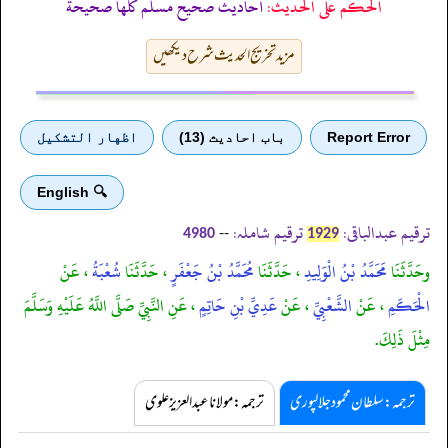
الحكم على الحديث:
أحاديث صحيح مسلم كلها صحيحة
مزید تخریج الحدیث شرح دیکھیں
Report Error
باب احادیث (13)
اظهار التشكيل
🔍 English
ترقیم عبدالباقی:
ترقیم شاملہ:
--
4980
1929
وحَدَّثَنَا
مَحَمَّدُ بْنُ الْوَلِيدِ
، حَدَّثَنَا
مُحَمَّدُ بْنُ جَعْفَرٍ
، حَدَّثَنَا
شُعْبَةُ
، عَنْ
الْحَكَمِ
، عَنْ
الشَّعْبِيِّ
، عَنْ
عَدِيِّ بْنِ حَاتِمٍ
، عَنِ النَّبِيِّ صَلَّى اللَّهُ عَلَيْهِ وَسَلَّمَ
مِثْلَ ذَلِكَ.
ترجمہ:سلطان محمود جلالپوری
ترجمہ:مولانا عبدالعزیز علوی