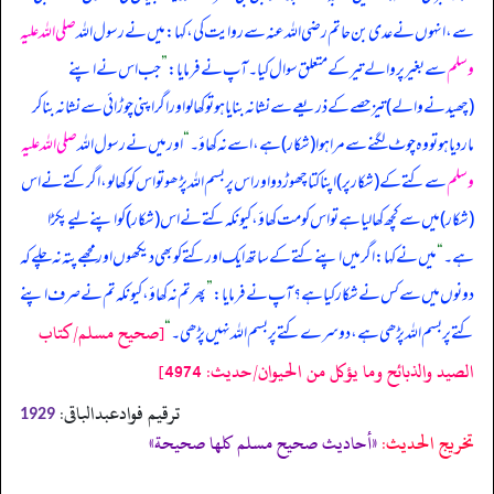
سے، انہوں نے عدی بن حاتم رضی اللہ عنہ سے روایت کی، کہا: میں نے رسول اللہ
صلی اللہ علیہ
وسلم
سے بغیر پر والے تیر کے متعلق سوال کیا۔ آپ نے فرمایا:
”
جب اس نے اپنے
(چھیدنے والے) تیز حصے کے ذریعے سے نشانہ بنایا ہو تو کھا لو اور اگر اپنی چوڑائی سے نشانہ بنا کر
مار دیا ہو تو وہ چوٹ لگنے سے مرا ہوا (شکار) ہے، اسے نہ کھاؤ۔
“
اور میں نے رسول اللہ
صلی اللہ علیہ
وسلم
سے کتے کے (شکار پر) اپنا کتا چھوڑ دو اور اس پر بسم اللہ پڑھو تو اس کو کھا لو، اگر کتے نے اس
(شکار) میں سے کچھ کھا لیا ہے تو اس کو مت کھاؤ، کیونکہ کتے نے اس (شکار) کو اپنے لیے پکڑا
ہے۔
“
میں نے کہا: اگر میں اپنے کتے کے ساتھ ایک اور کتے کو بھی دیکھوں اور مجھے پتہ نہ چلے کہ
دونوں میں سے کس نے شکار کیا ہے؟ آپ نے فرمایا:
”
پھر تم نہ کھاؤ، کیونکہ تم نے صرف اپنے
[صحيح مسلم/كتاب
کتے پر بسم اللہ پڑھی ہے، دوسرے کتے پر بسم اللہ نہیں پڑھی۔
“
الصيد والذبائح وما يؤكل من الحيوان/حدیث: 4974]
ترقیم فوادعبدالباقی:
1929
تخریج الحدیث:
«أحاديث صحيح مسلم كلها صحيحة»