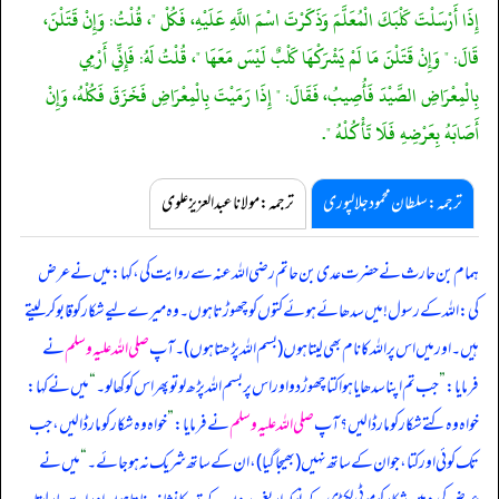
إِذَا أَرْسَلْتَ كَلْبَكَ الْمُعَلَّمَ وَذَكَرْتَ اسْمَ اللَّهِ عَلَيْهِ، فَكُلْ "، قُلْتُ: وَإِنْ قَتَلْنَ،
قَالَ: " وَإِنْ قَتَلْنَ مَا لَمْ يَشْرَكْهَا كَلْبٌ لَيْسَ مَعَهَا "، قُلْتُ لَهُ: فَإِنِّي أَرْمِي
بِالْمِعْرَاضِ الصَّيْدَ فَأُصِيبُ، فَقَالَ: " إِذَا رَمَيْتَ بِالْمِعْرَاضِ فَخَزَقَ فَكُلْهُ، وَإِنْ
أَصَابَهُ بِعَرْضِهِ فَلَا تَأْكُلْهُ ".
ترجمہ:سلطان محمود جلالپوری
ترجمہ:مولانا عبدالعزیز علوی
ہمام بن حارث نے حضرت عدی بن حاتم رضی اللہ عنہ سے روایت کی، کہا: میں نے عرض
کی: اللہ کے رسول! میں سدھائے ہوئے کتوں کو چھوڑتا ہوں۔ وہ میرے لیے شکار کو قابوکر لیتے
ہیں۔ اور میں اس پر اللہ کا نام بھی لیتا ہوں (بسم اللہ پڑھتا ہوں)۔ آپ
صلی اللہ علیہ وسلم
نے
فرمایا:
”
جب تم اپنا سدھایا ہوا کتا چھوڑ دو اور اس پر بسم اللہ پڑھ لو تو پھر اس کو کھا لو۔
“
میں نے کہا:
خواہ وہ کتے شکار کو مار ڈالیں؟ آپ
صلی اللہ علیہ وسلم
نے فرمایا:
”
خواہ وہ شکار کو مار ڈالیں، جب
تک کوئی اور کتا، جو ان کے ساتھ نہیں (بھیجا گیا)، ان کے ساتھ شریک نہ ہو جائے۔
“
میں نے