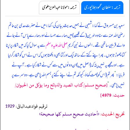
ترجمہ:سلطان محمود جلالپوری
ترجمہ:مولانا عبدالعزیز علوی
سعید بن مسروق نے کہا: شعبی نے ہمیں حدیث بیان کی، کہا: میں نے حضرت عدی بن حاتم
رضی اللہ عنہ سے سنا وہ نہرین (کے قصبے) میں ہمارے ہمسائے اور ہمارے پاس آنے جانے
والے قریبی ساتھی تھے۔ انہوں نے نبی کریم
صلی اللہ علیہ وسلم
سے یہ سوال کیا کہ میں شکار پر اپنا
کتا چھوڑتا ہوں۔ پھر اپنے کتے کے ساتھ ایک اور کتا بھی دیکھتا ہوں کہ اس نے اس کو شکار کر لیا
ہے۔ اور مجھے یہ نہیں پتہ کہ (اصل میں) ان دونوں میں سے کس نے شکار کیا ہے۔ آپ نے
فرمایا:
”
پھر تم (اس کو) مت کھاؤ، کیونکہ تم نے اپنے کتے پر بسم اللہ پڑھی ہے، دوسرے پر
[صحيح مسلم/كتاب الصيد والذبائح وما يؤكل من الحيوان/
نہیں پڑھی۔
“
حدیث: 4979]
ترقیم فوادعبدالباقی:
1929
تخریج الحدیث:
«أحاديث صحيح مسلم كلها صحيحة»