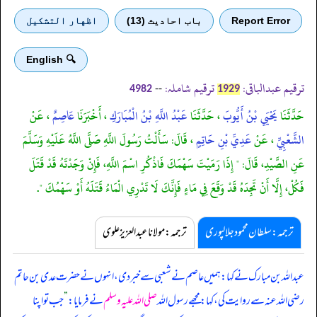
Report Error
باب احادیث (13)
اظهار التشكيل
🔍 English
ترقیم عبدالباقی:
ترقیم شاملہ:
--
4982
1929
حَدَّثَنَا
يَحْيَي بْنُ أَيُّوبَ
، حَدَّثَنَا
عَبْدُ اللَّهِ بْنُ الْمُبَارَكِ
، أَخْبَرَنَا
عَاصِمٌ
، عَنْ
الشَّعْبِيِّ
، عَنْ
عَدِيِّ بْنِ حَاتِمٍ
، قَالَ: سَأَلْتُ رَسُولَ اللَّهِ صَلَّى اللَّهُ عَلَيْهِ وَسَلَّمَ
عَنِ الصَّيْدِ، قَالَ: " إِذَا رَمَيْتَ سَهْمَكَ فَاذْكُرِ اسْمَ اللَّهِ، فَإِنْ وَجَدْتَهُ قَدْ قَتَلَ
فَكُلْ، إِلَّا أَنْ تَجِدَهُ قَدْ وَقَعَ فِي مَاءٍ فَإِنَّكَ لَا تَدْرِي الْمَاءُ قَتَلَهُ أَوْ سَهْمُكَ ".
ترجمہ:سلطان محمود جلالپوری
ترجمہ:مولانا عبدالعزیز علوی
عبداللہ بن مبارک نے کہا: ہمیں عاصم نے شعبی سے خبر دی، انہوں نے حضرت عدی بن حاتم
رضی اللہ عنہ سے روایت کی، کہا: مجھے رسول اللہ
صلی اللہ علیہ وسلم
نے فرمایا:
”
جب تو اپنا