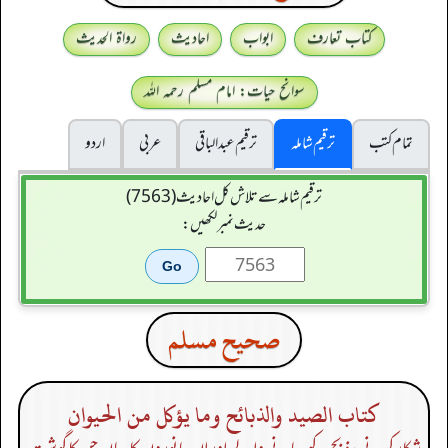
کتاب تعارف
ابواب
احادیث
رواۃ الحدیث
سوانح حیات: امام مسلم رحمہ اللہ
تمام کتب
ترقیم شاملہ
ترقيم عبدالباقی
عربی
اردو
ترقیم شاملہ سے تلاش کل احادیث (7563)
حدیث نمبر لکھیں:
صحيح مسلم
كتاب الصيد والذبائح وما يؤكل من الحيوان