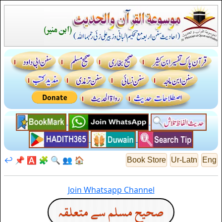
↩️
📌
🅰️
🧩
🔍
👥
🏠
Book Store
Ur-Latn
Eng
Join Whatsapp Channel
صحيح مسلم سے متعلقہ