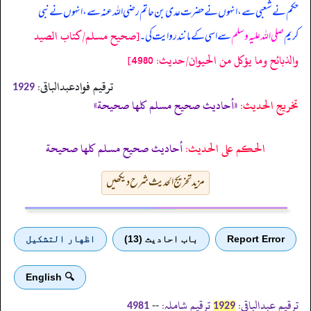
حکم نے شعبی سے، انہوں نے حضرت عدی بن حاتم رضی اللہ عنہ سے، انہوں نے نبی
[صحيح مسلم/كتاب الصيد
کریم
صلی اللہ علیہ وسلم
سے اسی کے مانند روایت کی۔
والذبائح وما يؤكل من الحيوان/حدیث: 4980]
ترقیم فوادعبدالباقی:
1929
تخریج الحدیث:
«أحاديث صحيح مسلم كلها صحيحة»
الحكم على الحديث:
أحاديث صحيح مسلم كلها صحيحة
مزید تخریج الحدیث شرح دیکھیں
Report Error
باب احادیث (13)
اظهار التشكيل
🔍 English
ترقیم عبدالباقی:
ترقیم شاملہ:
--
4981
1929