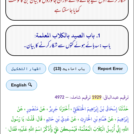
شکار کرنے، ذبح کیے جانے والے اور ان جانوروں کا بیان جن کا گوشت
کھایا جا سکتا ہے
1. باب الصيد بالكلاب المعلمة:
باب: سدہائے ہوئے کتوں سے شکار کرنے کا بیان۔
Report Error
باب احادیث (13)
اظهار التشكيل
🔍 English
ترقیم عبدالباقی:
ترقیم شاملہ:
--
4972
1929
حَدَّثَنَا
إِسْحَاقُ بْنُ إِبْرَاهِيمَ الْحَنْظَلِيُّ
، أَخْبَرَنَا
جَرِيرٌ
، عَنْ
مَنْصُورٍ
، عَنْ
إِبْرَاهِيمَ
، عَنْ
هَمَّامِ بْنِ الْحَارِثِ
، عَنْ
عَدِيِّ بْنِ حَاتِمٍ
، قَالَ: قُلْتُ: يَا رَسُولَ
اللَّهِ، إِنِّي أُرْسِلُ الْكِلَابَ الْمُعَلَّمَةَ، فَيُمْسِكْنَ عَلَيَّ وَأَذْكُرُ اسْمَ اللَّهِ عَلَيْهِ، فَقَالَ: "