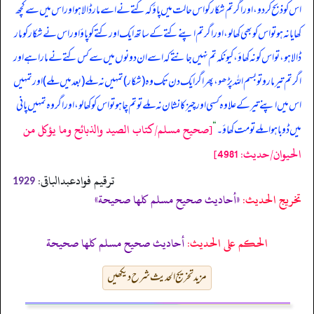
اس کو ذبح کر دو، اور اگر تم شکار کو اس حالت میں پاؤ کہ کتے نے اسے مار ڈالا ہو اور اس میں سے کچھ
کھایا نہ ہو تو اس کو بھی کھا لو، اور اگر تم اپنے کتے کے ساتھ ایک اور کتے کو پاؤ اور اس نے شکار کو مار
ڈالا ہو، تو اس کو نہ کھاؤ، کیونکہ تم نہیں جانتے کہ اسے ان دونوں میں سے کس کتے نے مارا ہے اور
اگر تم تیر مارو تو بسم اللہ پڑھو، پھر اگر ایک دن تک وہ (شکار) تمہیں نہ ملے (بعد میں ملے) اور تمہیں
اس میں اپنے تیر کے علاوہ کسی اور چیز کا نشان نہ ملے تو تم چاہو تو اس کو کھا لو، اور اگر وہ تمہیں پانی
[صحيح مسلم/كتاب الصيد والذبائح وما يؤكل من
میں ڈوبا ہوا ملے تو مت کھاؤ۔
“
الحيوان/حدیث: 4981]
ترقیم فوادعبدالباقی:
1929
تخریج الحدیث:
«أحاديث صحيح مسلم كلها صحيحة»
الحكم على الحديث:
أحاديث صحيح مسلم كلها صحيحة
مزید تخریج الحدیث شرح دیکھیں