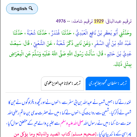
🔍 English
ترقیم عبدالباقی:
ترقیم شاملہ:
--
4976
1929
وحَدَّثَنِي
أَبُو بَكْرِ بْنُ نَافِعٍ الْعَبْدِيُّ
، حَدَّثَنَا
غُنْدَرٌ
، حَدَّثَنَا
شُعْبَةُ
، حَدَّثَنَا
عَبْدُ اللَّهِ بْنُ أَبِي السَّفَرِ
، وَعَنْ نَاسٍ ذَكَرَ
شُعْبَةُ
، عَنْ
الشَّعْبِيِّ
، قَالَ: سَمِعْتُ
عَدِيَّ بْنَ حَاتِمٍ
، قَالَ: سَأَلْتُ رَسُولَ اللَّهِ صَلَّى اللَّهُ عَلَيْهِ وَسَلَّمَ عَنِ الْمِعْرَاضِ
بِمِثْلِ ذَلِكَ.
ترجمہ:سلطان محمود جلالپوری
ترجمہ:مولانا عبدالعزیز علوی
غندر نے کہا: ہمیں شعبہ نے عبداللہ بن ابی سفر سے، انہوں نے اور کچھ دیگر لوگوں نے جن کا
شعبہ نے ذکر کیا، شعبی سے روایت کی، انہوں نے کہا: میں نے حضرت عدی بن حاتم رضی اللہ
عنہ سے سنا، کہا: میں نے رسول اللہ
صلی اللہ علیہ وسلم
سے بغیر پر والے تیر کے متعلق سوال کیا،
[صحيح مسلم/كتاب الصيد والذبائح وما يؤكل من
پھر اسی کے مانند بیان کیا۔