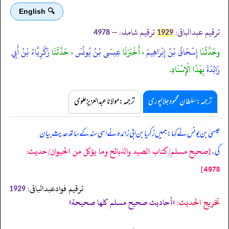
🔍 English
ترقیم عبدالباقی:
ترقیم شاملہ:
--
4978
1929
وحَدَّثَنَا
إِسْحَاقُ بْنُ إِبْرَاهِيمَ
، أَخْبَرَنَا
عِيسَى بْنُ يُونُسَ
، حَدَّثَنَا
زَكَرِيَّاءُ بْنُ أَبِي
زَائِدَةَ
بِهَذَا الْإِسْنَادِ.
ترجمہ:سلطان محمود جلالپوری
ترجمہ:مولانا عبدالعزیز علوی
عیسیٰ بن یونس نے کہا: ہمیں زکریا بن ابی زائدہ نے اسی سند کے ساتھ حدیث بیان
[صحيح مسلم/كتاب الصيد والذبائح وما يؤكل من الحيوان/حدیث:
کی۔
4978]
ترقیم فوادعبدالباقی:
1929
تخریج الحدیث:
«أحاديث صحيح مسلم كلها صحيحة»