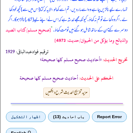
تمہارے لیے پکڑیں چاہے وہ اسے مار دیں، تم اسے کھا لو، الا یہ کہ کتا (اس میں سے) کچھ خود کھا
لے۔ اگر وہ کھا لے تو تم نہ کھاؤ۔ کیونکہ مجھے خدشہ ہے کہ اس نے اپنے لیے (شکار) پکڑا ہوگا۔ اگر
[صحيح مسلم/كتاب الصيد
دوسرے کتے ان کے ساتھ شامل ہو گئے ہیں تو مت کھاؤ۔
“
والذبائح وما يؤكل من الحيوان/حدیث: 4973]
ترقیم فوادعبدالباقی:
1929
تخریج الحدیث:
«أحاديث صحيح مسلم كلها صحيحة»
الحكم على الحديث:
أحاديث صحيح مسلم كلها صحيحة
مزید تخریج الحدیث شرح دیکھیں
Report Error
باب احادیث (13)
اظهار التشكيل
🔍 English