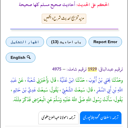
الحكم على الحديث:
أحاديث صحيح مسلم كلها صحيحة
مزید تخریج الحدیث شرح دیکھیں
Report Error
باب احادیث (13)
اظهار التشكيل
🔍 English
ترقیم عبدالباقی:
ترقیم شاملہ:
--
4975
1929
وحَدَّثَنَا
يَحْيَي بْنُ أَيُّوبَ
، حَدَّثَنَا
ابْنُ عُلَيَّةَ
، قَالَ: وَأَخْبَرَنِي
شُعْبَةُ
، عَنْ
عَبْدِ
اللَّهِ بْنِ أَبِي السَّفَرِ
، قَالَ: سَمِعْتُ
الشَّعْبِيَّ
، يَقُولُ: سَمِعْتُ
عَدِيَّ بْنَ حَاتِمٍ
،
يَقُولُ، سَأَلْتُ رَسُولَ اللَّهِ صَلَّى اللَّهُ عَلَيْهِ وَسَلَّمَ عَنِ الْمِعْرَاضِ فَذَكَرَ مِثْلَهُ.
ترجمہ:سلطان محمود جلالپوری
ترجمہ:مولانا عبدالعزیز علوی