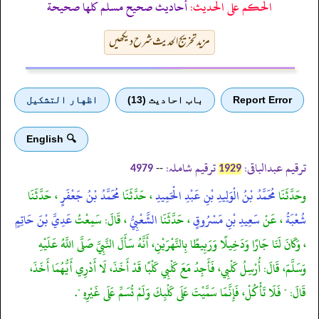
الحكم على الحديث:
أحاديث صحيح مسلم كلها صحيحة
مزید تخریج الحدیث شرح دیکھیں
Report Error
باب احادیث (13)
اظهار التشكيل
🔍 English
ترقیم عبدالباقی:
ترقیم شاملہ:
--
4979
1929
وحَدَّثَنَا
مُحَمَّدُ بْنُ الْوَلِيدِ بْنِ عَبْدِ الْحَمِيدِ
، حَدَّثَنَا
مُحَمَّدُ بْنُ جَعْفَرٍ
، حَدَّثَنَا
شُعْبَةُ
، عَنْ
سَعِيدِ بْنِ مَسْرُوقٍ
، حَدَّثَنَا
الشَّعْبِيُّ
، قَالَ: سَمِعْتُ
عَدِيَّ بْنَ حَاتِمٍ
، وَكَانَ لَنَا جَارًا وَدَخِيلًا وَرَبِيطًا بِالنَّهْرَيْنِ، أَنَّهُ سَأَلَ النَّبِيَّ صَلَّى اللَّهُ عَلَيْهِ
وَسَلَّمَ، قَالَ: أُرْسِلُ كَلْبِي، فَأَجِدُ مَعَ كَلْبِي كَلْبًا قَدْ أَخَذَ، لَا أَدْرِي أَيُّهُمَا أَخَذَ،
قَالَ: " فَلَا تَأْكُلْ، فَإِنَّمَا سَمَّيْتَ عَلَى كَلْبِكَ وَلَمْ تُسَمِّ عَلَى غَيْرِهِ ".