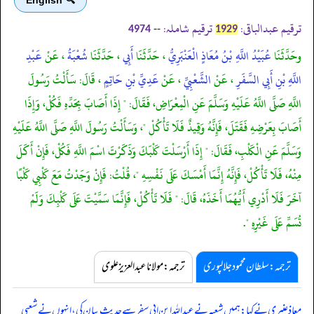
ترقیم عبدالباقی:
ترقیم شاملہ:
--
4974
1929
وحَدَّثَنَا
عُبَيْدُ اللَّهِ بْنُ مُعَاذٍ الْعَنْبَرِيُّ
، حَدَّثَنَا
أَبِي
، حَدَّثَنَا
شُعْبَةُ
، عَنْ
عَبْدِ
اللَّهِ بْنِ أَبِي السَّفَرِ
، عَنْ
الشَّعْبِيِّ
، عَنْ
عَدِيِّ بْنِ حَاتِمٍ
، قَالَ: سَأَلْتُ رَسُولَ
اللَّهِ صَلَّى اللَّهُ عَلَيْهِ وَسَلَّمَ عَنِ الْمِعْرَاضِ، فَقَالَ: " إِذَا أَصَابَ بِحَدِّهِ فَكُلْ، وَإِذَا
أَصَابَ بِعَرْضِهِ فَقَتَلَ، فَإِنَّهُ وَقِيذٌ فَلَا تَأْكُلْ "، وَسَأَلْتُ رَسُولَ اللَّهِ صَلَّى اللَّهُ عَلَيْهِ
وَسَلَّمَ عَنِ الْكَلْبِ، فَقَالَ: " إِذَا أَرْسَلْتَ كَلْبَكَ وَذَكَرْتَ اسْمَ اللَّهِ فَكُلْ، فَإِنْ أَكَلَ
مِنْهُ، فَلَا تَأْكُلْ، فَإِنَّهُ إِنَّمَا أَمْسَكَ عَلَى نَفْسِهِ "، قُلْتُ: فَإِنْ وَجَدْتُ مَعَ كَلْبِي كَلْبًا
آخَرَ فَلَا أَدْرِي أَيُّهُمَا أَخَذَهُ، قَالَ: " فَلَا تَأْكُلْ، فَإِنَّمَا سَمَّيْتَ عَلَى كَلْبِكَ وَلَمْ
تُسَمِّ عَلَى غَيْرِهِ ".
ترجمہ:سلطان محمود جلالپوری
ترجمہ:مولانا عبدالعزیز علوی
معاذ عنبری نے کہا: ہمیں شعبہ نے عبداللہ ابن ابی سفر سے حدیث بیان کی، انہوں نے شعبی