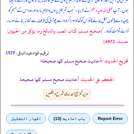
عرض کی: میں شکار کو موٹی لکڑی کے نوکدار بغیر پروں کے تیر کا نشانہ بناتا ہوں اور اسے مار لیتا
ہوں۔ آپ
صلی اللہ علیہ وسلم
نے فرمایا:
”
جب تم بغیر پروں والا تیر مارو اور وہ اس کے جسم کو
چھید دے (خون نکل جائے) تو اس کو کھا لو اور اگر وہ اسے چوڑائی کی طرف سے نشانہ بنائے اور مار
[صحيح مسلم/كتاب الصيد والذبائح وما يؤكل من الحيوان/
ڈالے تو مت کھاؤ۔
“
حدیث: 4972]
ترقیم فوادعبدالباقی:
1929
تخریج الحدیث:
«أحاديث صحيح مسلم كلها صحيحة»
الحكم على الحديث:
أحاديث صحيح مسلم كلها صحيحة
مزید تخریج الحدیث شرح دیکھیں
Report Error
باب احادیث (13)
اظهار التشكيل