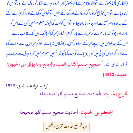
(شکاری) کتا چھوڑے، تو اللہ کا نام لے (کر چھوڑ) پھر اگر وہ تیرے شکار کو روک لے اور تو اس کو
زندہ پائے، تو اس کو ذبح کر اور اگر مار ڈالے اور کھائے نہیں، تو تو اس کو کھا لے اور اگر تیرے کتے
کے ساتھ دوسرا کتا ملے اور جانور مارا جا چکا ہو، تو اس کو مت کھا کیونکہ معلوم نہیں کس نے اس کو
مارا۔ اور جو تو اللہ کا نام لے کر تیر مارے پھر اگر تیرا شکار (تیر کھا کر) ایک دن تک غائب رہے،
اس کے بعد تو اس میں اپنے تیر کے سوا اور کسی مار کا نشان نہ پائے، تو اگر تیرا جی چاہے تو اسے کھا
لے اور اگر تو اس کو پانی میں ڈوبا ہوا پائے تو مت کھا کیونکہ تمہیں معلوم نہیں کہ وہ پانی سے مرا ہے یا
[صحيح مسلم/كتاب الصيد والذبائح وما يؤكل من الحيوان/
تمہارے تیر سے۔
“
حدیث: 4982]
ترقیم فوادعبدالباقی:
1929
تخریج الحدیث:
«أحاديث صحيح مسلم كلها صحيحة»
الحكم على الحديث:
أحاديث صحيح مسلم كلها صحيحة
مزید تخریج الحدیث شرح دیکھیں