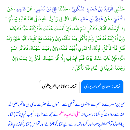
حَدَّثَنِي
الْوَلِيدُ بْنُ شُجَاعٍ السَّكُونِيُّ
، حَدَّثَنَا
عَلِيُّ بْنُ مُسْهِرٍ
، عَنْ
عَاصِمٍ
، عَنْ
الشَّعْبِيِّ
، عَنْ
عَدِيِّ بْنِ حَاتِمٍ
، قَال: قَالَ لِي رَسُولُ اللَّهِ صَلَّى اللَّهُ عَلَيْهِ وَسَلَّمَ: "
إِذَا أَرْسَلْتَ كَلْبَكَ فَاذْكُرِ اسْمَ اللَّهِ، فَإِنْ أَمْسَكَ عَلَيْكَ فَأَدْرَكْتَهُ حَيًّا فَاذْبَحْهُ،
وَإِنْ أَدْرَكْتَهُ قَدْ قَتَلَ وَلَمْ يَأْكُلْ مِنْهُ فَكُلْهُ، وَإِنْ وَجَدْتَ مَعَ كَلْبِكَ كَلْبًا غَيْرَهُ وَقَدْ
قَتَلَ فَلَا تَأْكُلْ، فَإِنَّكَ لَا تَدْرِي أَيُّهُمَا قَتَلَهُ، وَإِنْ رَمَيْتَ سَهْمَكَ فَاذْكُرِ اسْمَ
اللَّهِ، فَإِنْ غَابَ عَنْكَ يَوْمًا فَلَمْ تَجِدْ فِيهِ إِلَّا أَثَرَ سَهْمِكَ، فَكُلْ إِنْ شِئْتَ وَإِنْ
وَجَدْتَهُ غَرِيقًا فِي الْمَاءِ فَلَا تَأْكُلْ ".
ترجمہ:سلطان محمود جلالپوری
ترجمہ:مولانا عبدالعزیز علوی
علی بن مسہر نے عاصم سے، انہوں نے شعبی سے، انہوں نے حضرت عدی بن حاتم رضی اللہ
عنہ سے روایت کی، کہا: رسول اللہ
صلی اللہ علیہ وسلم
نے مجھ سے فرمایا:
”
جب تم اپنا کتا (شکار
پر) چھوڑو تو بسم اللہ پڑھو، اور اگر وہ تمہارے لیے شکار کو جکڑ لے اور تم اس (شکار) کو زندہ پاؤ تو