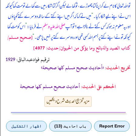
تو اللہ تعالیٰ کا نام لے کر اپنا کتا چھوڑے، تو کھا لے لیکن اگر کتا شکار میں سے کھا لے تو مت کھا کیونکہ
اس نے اپنے لیے شکار کیا۔
“
میں نے کہا کہ اگر میں اپنے کتے کے ساتھ دوسرے کتے کو پاؤں
اور یہ معلوم نہ ہو کہ کس کتے نے پکڑا ہے؟ تو آپ
صلی اللہ علیہ وسلم
نے فرمایا:
”
اس کو مت کھا
[صحيح مسلم/
کیونکہ تو نے اپنے کتے پر بسم اللہ کہی تھی اور دوسرے کتے پر نہیں پڑھی۔
“
كتاب الصيد والذبائح وما يؤكل من الحيوان/حدیث: 4977]
ترقیم فوادعبدالباقی:
1929
تخریج الحدیث:
«أحاديث صحيح مسلم كلها صحيحة»
الحكم على الحديث:
أحاديث صحيح مسلم كلها صحيحة
مزید تخریج الحدیث شرح دیکھیں
Report Error
باب احادیث (13)
اظهار التشكيل