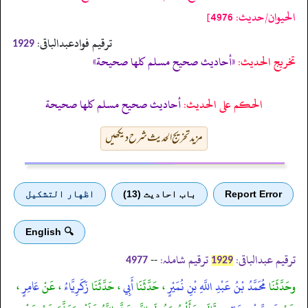
الحيوان/حدیث: 4976]
ترقیم فوادعبدالباقی:
1929
تخریج الحدیث:
«أحاديث صحيح مسلم كلها صحيحة»
الحكم على الحديث:
أحاديث صحيح مسلم كلها صحيحة
مزید تخریج الحدیث شرح دیکھیں
Report Error
باب احادیث (13)
اظهار التشكيل
🔍 English
ترقیم عبدالباقی:
ترقیم شاملہ:
--
4977
1929
وحَدَّثَنَا
مُحَمَّدُ بْنُ عَبْدِ اللَّهِ بْنِ نُمَيْرٍ
، حَدَّثَنَا
أَبِي
، حَدَّثَنَا
زَكَرِيَّاءُ
، عَنْ
عَامِرٍ
،