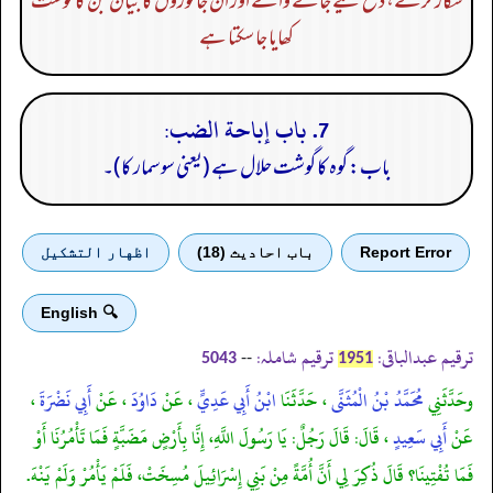
شکار کرنے، ذبح کیے جانے والے اور ان جانوروں کا بیان جن کا گوشت
کھایا جا سکتا ہے
7. باب إباحة الضب:
باب: گوہ کا گوشت حلال ہے (یعنی سوسمار کا)۔
Report Error
باب احادیث (18)
اظهار التشكيل
🔍 English
ترقیم عبدالباقی:
ترقیم شاملہ:
--
5043
1951
وحَدَّثَنِي
مُحَمَّدُ بْنُ الْمُثَنَّى
، حَدَّثَنَا
ابْنُ أَبِي عَدِيٍّ
، عَنْ
دَاوُدَ
، عَنْ
أَبِي نَضْرَةَ
،
عَنْ
أَبِي سَعِيدٍ
، قَالَ: قَالَ رَجُلٌ: يَا رَسُولَ اللَّهِ، إِنَّا بِأَرْضٍ مَضَبَّةٍ فَمَا تَأْمُرُنَا أَوْ
فَمَا تُفْتِينَا؟ قَالَ ذُكِرَ لِي أَنَّ أُمَّةً مِنْ بَنِي إِسْرَائِيلَ مُسِخَتْ، فَلَمْ يَأْمُرْ وَلَمْ يَنْهَ.