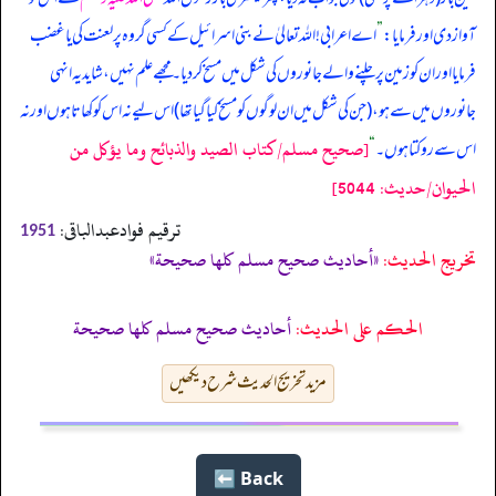
آواز دی اور فرمایا:
”
اے اعرابی! اللہ تعالیٰ نے بنی اسرائیل کے کسی گروہ پر لعنت کی یا غضب
فرمایا اور ان کو زمین پر چلنے والے جانوروں کی شکل میں مسخ کر دیا۔ مجھے علم نہیں، شاید یہ انہی
جانوروں میں سے ہو، (جن کی شکل میں ان لوگوں کو مسخ کیا گیا تھا) اس لیے نہ اس کو کھاتا ہوں اور نہ
[صحيح مسلم/كتاب الصيد والذبائح وما يؤكل من
اس سے روکتا ہوں۔
“
الحيوان/حدیث: 5044]
ترقیم فوادعبدالباقی:
1951
تخریج الحدیث:
«أحاديث صحيح مسلم كلها صحيحة»
الحكم على الحديث:
أحاديث صحيح مسلم كلها صحيحة
مزید تخریج الحدیث شرح دیکھیں
Back ⬅️