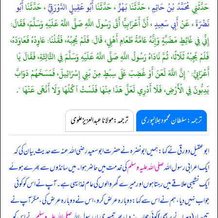
حَدَّثَنِي
مُحَمَّدُ بْنُ حَاتِمٍ
، حَدَّثَنَا
بَهْزٌ
، حَدَّثَنَا
أَبُو عَقِيلٍ الدَّوْرَقِيُّ
، حَدَّثَنَا
أَبُو
نَضْرَةَ
، عَنْ
أَبِي سَعِيدٍ
، أَنَّ أَعْرَابِيًّا أَتَى رَسُولَ اللَّهِ صَلَّى اللَّهُ عَلَيْهِ وَسَلَّمَ، فَقَالَ:
إِنِّي فِي غَائِطٍ مَضَبَّةٍ وَإِنَّهُ عَامَّةُ طَعَامِ أَهْلِي، قَالَ: فَلَمْ يُجِبْهُ، فَقُلْنَا: عَاوِدْهُ فَعَاوَدَهُ،
فَلَمْ يُجِبْهُ ثَلَاثًا، ثُمَّ نَادَاهُ رَسُولُ اللَّهِ صَلَّى اللَّهُ عَلَيْهِ وَسَلَّمَ فِي الثَّالِثَةِ، فَقَالَ يَا
أَعْرَابِيُّ: " إِنَّ اللَّهَ لَعَنَ أَوْ غَضِبَ عَلَى سِبْطٍ مِنْ بَنِي إِسْرَائِيلَ، فَمَسَخَهُمْ دَوَابَّ
يَدِبُّونَ فِي الْأَرْضِ، فَلَا أَدْرِي لَعَلَّ هَذَا مِنْهَا فَلَسْتُ آكُلُهَا وَلَا أَنْهَى عَنْهَا ".
ترجمہ:سلطان محمود جلالپوری
ترجمہ:مولانا عبدالعزیز علوی
ابوعقیل دورقی نے کہا: ہمیں ابونضرہ نے حضرت ابوسعید رضی اللہ عنہ سے حدیث بیان کی کہ
ایک اعرابی رسول اللہ
صلی اللہ علیہ وسلم
کی خدمت میں حاضر ہوا۔ میں سانڈوں سے بھرے ہوئے
ایک نشیبی علاقے میں رہتا ہوں اور میرے گھر والوں کی عام غذا یہی ہے۔ آپ نے اس کو کوئی
جواب نہیں دیا، ہم نے اس سے کہا: دوبارہ عرض کرو، اس نے دوبارہ عرض کی، مگر آپ نے
تین بار (دہرانے پر بھی) کوئی جواب نہ دیا، پھر تیسری بار رسول اللہ
صلی اللہ علیہ وسلم
نے اس کو