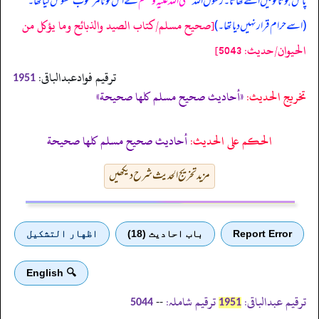
پاس ہوتا تو میں اسے کھاتا۔ رسول اللہ
صلی اللہ علیہ وسلم
نے اس کو نامرغوب محسوس کیا تھا۔
[صحيح مسلم/كتاب الصيد والذبائح وما يؤكل من
(اسے حرام قرار نہیں دیا تھا۔)
الحيوان/حدیث: 5043]
ترقیم فوادعبدالباقی:
1951
تخریج الحدیث:
«أحاديث صحيح مسلم كلها صحيحة»
الحكم على الحديث:
أحاديث صحيح مسلم كلها صحيحة
مزید تخریج الحدیث شرح دیکھیں
Report Error
باب احادیث (18)
اظهار التشكيل
🔍 English
ترقیم عبدالباقی:
ترقیم شاملہ:
--
5044
1951