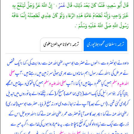
قَالَ أَبُو سَعِيدٍ: فَلَمَّا كَانَ بَعْدَ ذَلِكَ، قَالَ
عُمَرُ
: " إِنَّ اللَّهَ عَزَّ وَجَلَّ لَيَنْفَعُ بِهِ
غَيْرَ وَاحِدٍ، وَإِنَّهُ لَطَعَامُ عَامَّةِ هَذِهِ الرِّعَاءِ وَلَوْ كَانَ عِنْدِي لَطَعِمْتُهُ إِنَّمَا عَافَهُ
رَسُولُ اللَّهِ صَلَّى اللَّهُ عَلَيْهِ وَسَلَّمَ ".
ترجمہ:سلطان محمود جلالپوری
ترجمہ:مولانا عبدالعزیز علوی
داود نے ابونضرہ سے، انہوں نے حضرت ابوسعید رضی اللہ عنہ سے روایت کی، کہا: ایک شخص
نے عرض کی: اللہ کے رسول! ہم سانڈوں سے بھری ہوئی سرزمین میں رہتے ہیں، آپ
صلی
اللہ علیہ وسلم
ہمیں کیا حکم دیتے ہیں؟ یا کہا: آپ
صلی اللہ علیہ وسلم
ہمیں کیا فتویٰ دیتے ہیں؟ مجھے
بتایا گیا کہ بنو اسرائیل کی ایک امت (بڑی جماعت) مسخ کر (کے رینگنے والے جانوروں میں تبدیل
کر) دی گئی تھی۔ (اس کے بعد) آپ نے نہ اجازت دی اور نہ منع فرمایا۔ حضرت ابوسعید (خدری)
رضی اللہ عنہ نے کہا: پھر بعد کا عہد آیا تو حضرت عمر رضی اللہ عنہ نے کہا: اللہ عزوجل اس کے
ذریعے سے ایک سے زیادہ لوگوں کو نفع پہنچاتا ہے۔ یہ عام چرواہوں کی غذا ہے، اگر یہ میرے