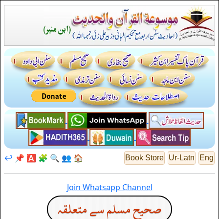
↩️
📌
🅰️
🧩
🔍
👥
🏠
Book Store
Ur-Latn
Eng
Join Whatsapp Channel
صحيح مسلم سے متعلقہ