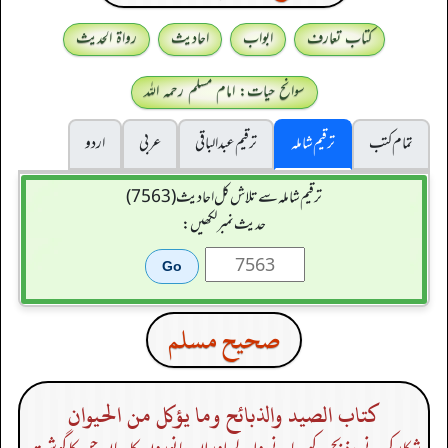
کتاب تعارف
ابواب
احادیث
رواۃ الحدیث
سوانح حیات: امام مسلم رحمہ اللہ
تمام کتب
ترقیم شاملہ
ترقيم عبدالباقی
عربی
اردو
ترقیم شاملہ سے تلاش کل احادیث (7563)
حدیث نمبر لکھیں:
صحيح مسلم
كتاب الصيد والذبائح وما يؤكل من الحيوان