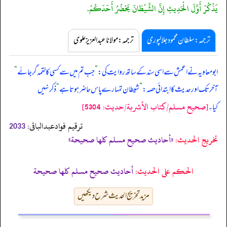
يَذْكُرْ أَوَّلَ الْحَدِيثِ إِنَّ الشَّيْطَانَ يَحْضُرُ أَحَدَكُمْ.
ترجمہ:سلطان محمود جلالپوری
ترجمہ:مولانا عبدالعزیز علوی
ابومعاویہ نے اعمش سے اسی سند کے ساتھ روایت کی:
”
جب تم میں سے کسی کا لقمہ گر جائے
“
آخر تک اور حدیث کا ابتدائی حصہ:
”
شیطان تمہارے پاس حاضر ہوتا ہے
“
ذکر نہیں
[صحيح مسلم/كتاب الأشربة/حدیث: 5304]
کیا۔
ترقیم فوادعبدالباقی:
2033
تخریج الحدیث:
«أحاديث صحيح مسلم كلها صحيحة»
الحكم على الحديث:
أحاديث صحيح مسلم كلها صحيحة
مزید تخریج الحدیث شرح دیکھیں