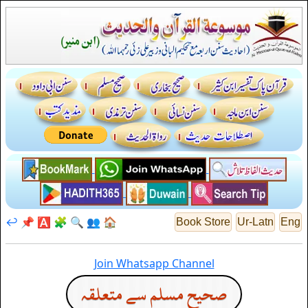
↩️
📌
🅰️
🧩
🔍
👥
🏠
Book Store
Ur-Latn
Eng
Join Whatsapp Channel
صحيح مسلم سے متعلقہ