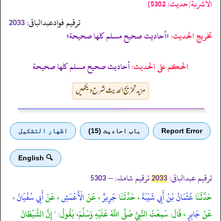
الأشربة/حدیث: 5302]
ترقیم فوادعبدالباقی:
2033
تخریج الحدیث:
«أحاديث صحيح مسلم كلها صحيحة»
الحكم على الحديث:
أحاديث صحيح مسلم كلها صحيحة
مزید تخریج الحدیث شرح دیکھیں
Report Error
باب احادیث (15)
اظهار التشكيل
🔍 English
ترقیم عبدالباقی:
ترقیم شاملہ:
--
5303
2033
حَدَّثَنَا
عُثْمَانُ بْنُ أَبِي شَيْبَةَ
، حَدَّثَنَا
جَرِيرٌ
، عَنْ
الْأَعْمَشِ
، عَنْ
أَبِي سُفْيَانَ
،
عَنْ
جَابِرٍ
، قَالَ: سَمِعْتُ النَّبِيَّ صَلَّى اللَّهُ عَلَيْهِ وَسَلَّمَ، يَقُولُ: " إِنَّ الشَّيْطَانَ