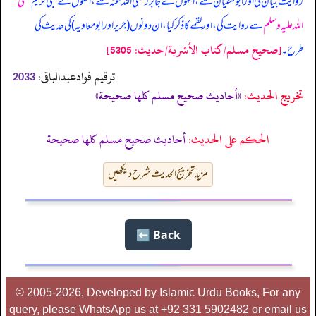
روایت بیان کی اور ابوسفیان سے، انہوں نے جابر رضی اللہ عنہ سے، انہوں نے نبی کریم
صلی
اللہ علیہ وسلم
سے روایت کی، اور لقمے کا ذکر کیا، ان دونوں (جریر اور ابومعاویہ) کی حدیث کی
[صحيح مسلم/كتاب الأشربة/حدیث: 5305]
طرح۔
ترقیم فوادعبدالباقی:
2033
تخریج الحدیث:
«أحاديث صحيح مسلم كلها صحيحة»
الحكم على الحديث:
أحاديث صحيح مسلم كلها صحيحة
مزید تخریج الحدیث شرح دیکھیں
Back ⬅️
© 2005-2026, Developed by Islamic Urdu Books, For any
query, please WhatsApp us at +92 331 5902482 or email us