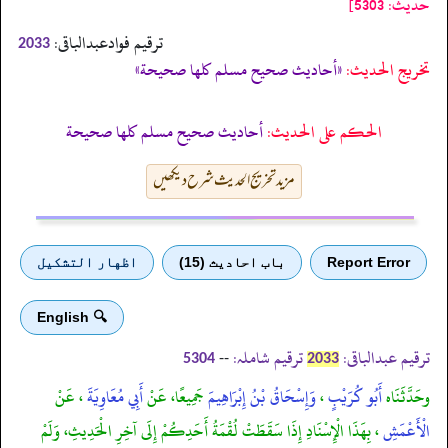
حدیث: 5303]
ترقیم فوادعبدالباقی:
2033
تخریج الحدیث:
«أحاديث صحيح مسلم كلها صحيحة»
الحكم على الحديث:
أحاديث صحيح مسلم كلها صحيحة
مزید تخریج الحدیث شرح دیکھیں
Report Error
باب احادیث (15)
اظهار التشكيل
🔍 English
ترقیم عبدالباقی:
ترقیم شاملہ:
--
5304
2033
وحَدَّثَنَاه
أَبُو كُرَيْبٍ
،
وَإِسْحَاقُ بْنُ إِبْرَاهِيمَ
جَمِيعًا، عَنْ
أَبِي مُعَاوِيَةَ
، عَنْ
الْأَعْمَشِ
، بِهَذَا الْإِسْنَادِ إِذَا سَقَطَتْ لُقْمَةُ أَحَدِكُمْ إِلَى آخِرِ الْحَدِيثِ، وَلَمْ