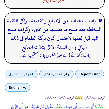
مشروبات کا بیان
18. باب استحباب لعق الاصابع والقصعة ، واكل اللقمة
الساقطة بعد مسح ما يصيبها من اذي ، وكراهة مسح
اليد قبل لعقها لاحتمال كون بركة الطعام في ذٰلك
الباقي و ان السنة الاكل بثلاث اصابع
باب: کھانے (کے بعد) انگلیاں چاٹنا مستحبب ہے۔
Report Error
باب احادیث (15)
اظهار التشكيل
🔍 English
ترقیم عبدالباقی:
ترقیم شاملہ:
--
5300
2033
وحَدَّثَنَا
أَبُو بَكْرِ بْنُ أَبِي شَيْبَةَ
، حَدَّثَنَا
سُفْيَانُ بْنُ عُيَيْنَةَ
، عَنْ
أَبِي الزُّبَيْرِ
،