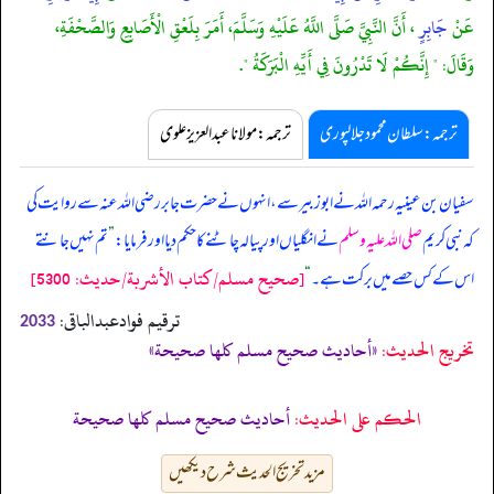
عَنْ
جَابِرٍ
، أَنَّ النَّبِيَّ صَلَّى اللَّهُ عَلَيْهِ وَسَلَّمَ، أَمَرَ بِلَعْقِ الْأَصَابِعِ وَالصَّحْفَةِ،
وَقَالَ: " إِنَّكُمْ لَا تَدْرُونَ فِي أَيِّهِ الْبَرَكَةُ ".
ترجمہ:سلطان محمود جلالپوری
ترجمہ:مولانا عبدالعزیز علوی
سفیان بن عینیہ رحمہ اللہ نے ابوزبیر سے، انہوں نے حضرت جابر رضی اللہ عنہ سے روایت کی
کہ نبی کریم
صلی اللہ علیہ وسلم
نے انگلیاں اور پیالہ چاٹنے کا حکم دیا اور فرمایا:
”
تم نہیں جانتے
[صحيح مسلم/كتاب الأشربة/حدیث: 5300]
اس کے کس حصے میں برکت ہے۔
“
ترقیم فوادعبدالباقی:
2033
تخریج الحدیث:
«أحاديث صحيح مسلم كلها صحيحة»
الحكم على الحديث:
أحاديث صحيح مسلم كلها صحيحة
مزید تخریج الحدیث شرح دیکھیں