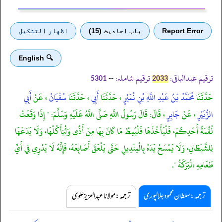
Report Error
باب احادیث (15)
اظهار التشكيل
🔍 English
ترقیم عبدالباقی:
ترقیم شاملہ:
--
5301
2033
حَدَّثَنَا
مُحَمَّدُ بْنُ عَبْدِ اللَّهِ بْنِ نُمَيْرٍ
، حَدَّثَنَا
أَبِي
، حَدَّثَنَا
سُفْيَانُ
، عَنْ
أَبِي
الزُّبَيْرِ
، عَنْ
جَابِرٍ
، قَالَ: قَالَ رَسُولُ اللَّهِ صَلَّى اللَّهُ عَلَيْهِ وَسَلَّمَ: " إِذَا وَقَعَتْ
لُقْمَةُ أَحَدِكُمْ، فَلْيَأْخُذْهَا فَلْيُمِطْ مَا كَانَ بِهَا مِنْ أَذًى وَلْيَأْكُلْهَا، وَلَا يَدَعْهَا
لِلشَّيْطَانِ، وَلَا يَمْسَحْ يَدَهُ بِالْمِنْدِيلِ حَتَّى يَلْعَقَ أَصَابِعَهُ، فَإِنَّهُ لَا يَدْرِي فِي أَيِّ
طَعَامِهِ الْبَرَكَةُ ".
ترجمہ:سلطان محمود جلالپوری
ترجمہ:مولانا عبدالعزیز علوی