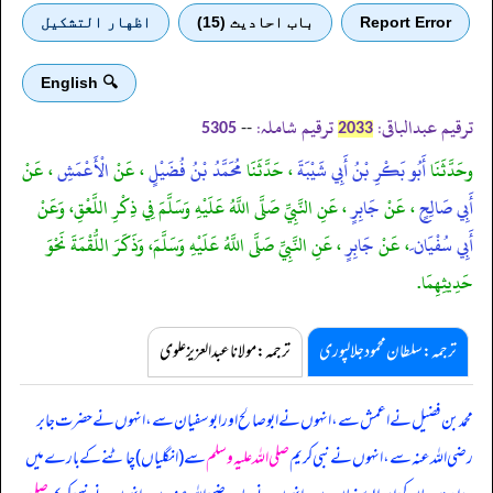
Report Error
باب احادیث (15)
اظهار التشكيل
🔍 English
ترقیم عبدالباقی:
ترقیم شاملہ:
--
5305
2033
وحَدَّثَنَا
أَبُو بَكْرِ بْنُ أَبِي شَيْبَةَ
، حَدَّثَنَا
مُحَمَّدُ بْنُ فُضَيْلٍ
، عَنْ
الْأَعْمَشِ
، عَنْ
أَبِي صَالِحٍ
، عَنْ
جَابِرٍ
، عَنِ النَّبِيِّ صَلَّى اللَّهُ عَلَيْهِ وَسَلَّمَ فِي ذِكْرِ اللَّعْقِ، وَعَنْ
أَبِي سُفْيَان
َ، عَنْ
جَابِرٍ
، عَنِ النَّبِيِّ صَلَّى اللَّهُ عَلَيْهِ وَسَلَّمَ، وَذَكَرَ اللُّقْمَةَ نَحْوَ
حَدِيثِهِمَا.
ترجمہ:سلطان محمود جلالپوری
ترجمہ:مولانا عبدالعزیز علوی
محمد بن فضیل نے اعمش سے، انہوں نے ابوصالح اور ابوسفیان سے، انہوں نے حضرت جابر
رضی اللہ عنہ سے، انہوں نے نبی کریم
صلی اللہ علیہ وسلم
سے (انگلیاں) چاٹنے کے بارے میں