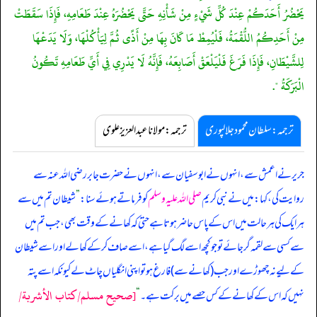
يَحْضُرُ أَحَدَكُمْ عِنْدَ كُلِّ شَيْءٍ مِنْ شَأْنِهِ حَتَّى يَحْضُرَهُ عِنْدَ طَعَامِهِ، فَإِذَا سَقَطَتْ
مِنْ أَحَدِكُمُ اللُّقْمَةُ، فَلْيُمِطْ مَا كَانَ بِهَا مِنْ أَذًى ثُمَّ لِيَأْكُلْهَا، وَلَا يَدَعْهَا
لِلشَّيْطَانِ، فَإِذَا فَرَغَ فَلْيَلْعَقْ أَصَابِعَهُ، فَإِنَّهُ لَا يَدْرِي فِي أَيِّ طَعَامِهِ تَكُونُ
الْبَرَكَةُ ".
ترجمہ:سلطان محمود جلالپوری
ترجمہ:مولانا عبدالعزیز علوی
جریر نے اعمش سے، انہوں نے ابوسفیان سے، انہوں نے حضرت جابر رضی اللہ عنہ سے
روایت کی، کہا: میں نے نبی کریم
صلی اللہ علیہ وسلم
کو فرماتے ہوئے سنا:
”
شیطان تم میں سے
ہر ایک کی ہر حالت میں اس کے پاس حاضر ہوتا ہے حتیٰ کہ کھانے کے وقت بھی، جب تم میں
سے کسی سے لقمہ گر جائے تو جو کچھ اسے لگ گیا ہے، اسے صاف کر کے کھا لے اور اسے شیطان
کے لیے نہ چھوڑے اور جب (کھانے سے) فارغ ہو تو اپنی انگلیاں چاٹ لے کیونکہ اسے پتہ
[صحيح مسلم/كتاب الأشربة/
نہیں کہ اس کے کھانے کے کس حصے میں برکت ہے۔
“