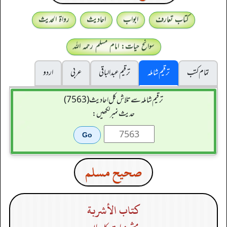
کتاب تعارف
ابواب
احادیث
رواۃ الحدیث
سوانح حیات: امام مسلم رحمہ اللہ
تمام کتب
ترقیم شاملہ
ترقيم عبدالباقی
عربی
اردو
ترقیم شاملہ سے تلاش کل احادیث (7563)
حدیث نمبر لکھیں:
صحيح مسلم
كتاب الأشربة