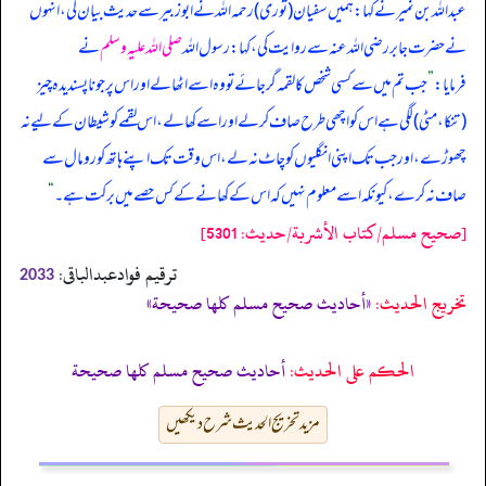
عبداللہ بن نمیر نے کہا: ہمیں سفیان (ثوری) رحمہ اللہ نے ابوزبیر سے حدیث بیان کی، انہوں
نے حضرت جابر رضی اللہ عنہ سے روایت کی، کہا: رسول اللہ
صلی اللہ علیہ وسلم
نے
فرمایا:
”
جب تم میں سے کسی شخص کا لقمہ گر جائے تو وہ اسے اٹھا لے اور اس پر جو ناپسندیدہ چیز
(تنکا، مٹی) لگی ہے اس کو اچھی طرح صاف کر لے اور اسے کھا لے، اس لقمے کو شیطان کے لیے نہ
چھوڑے، اور جب تک اپنی انگلیوں کو چاٹ نہ لے، اس وقت تک اپنے ہاتھ کو رومال سے
صاف نہ کرے، کیونکہ اسے معلوم نہیں کہ اس کے کھانے کے کس حصے میں برکت ہے۔
“
[صحيح مسلم/كتاب الأشربة/حدیث: 5301]
ترقیم فوادعبدالباقی:
2033
تخریج الحدیث:
«أحاديث صحيح مسلم كلها صحيحة»
الحكم على الحديث:
أحاديث صحيح مسلم كلها صحيحة
مزید تخریج الحدیث شرح دیکھیں