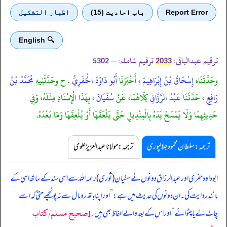
Report Error
باب احادیث (15)
اظهار التشكيل
🔍 English
ترقیم عبدالباقی:
ترقیم شاملہ:
--
5302
2033
وحَدَّثَنَاه
إِسْحَاقُ بْنُ إِبْرَاهِيمَ
، أَخْبَرَنَا
أَبُو دَاوُدَ الْحَفَرِيُّ
. ح وحَدَّثَنِيهِ
مُحَمَّدُ بْنُ
رَافِعٍ
، حَدَّثَنَا
عَبْدُ الرَّزَّاقِ
كِلَاهُمَا، عَنْ
سُفْيَانَ
، بِهَذَا الْإِسْنَادِ مِثْلَهُ، وَفِي
حَدِيثِهِمَا وَلَا يَمْسَحْ يَدَهُ بِالْمِنْدِيلِ حَتَّى يَلْعَقَهَا أَوْ يُلْعِقَهَا وَمَا بَعْدَهُ.
ترجمہ:سلطان محمود جلالپوری
ترجمہ:مولانا عبدالعزیز علوی
ابوداود حفری اور عبدالرزاق دونوں نے سفیان (ثوری) رحمہ اللہ سے اسی سند کے ساتھ اسی کے
مانند روایت کی۔ ان دونوں کی حدیث میں ہے:
”
اور اپنا ہاتھ رومال سے نہ پونچھے حتیٰ کہ اسے
[صحيح مسلم/كتاب
چاٹ لے یا چٹوائے
“
اور اس کے بعد والے الفاظ بھی ہیں۔