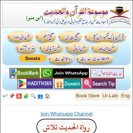
↩️
📌
🅰️
🧩
🔍
👥
🏠
Book Store
Ur-Latn
Eng
Join Whatsapp Channel
رواة الحديث تلاش