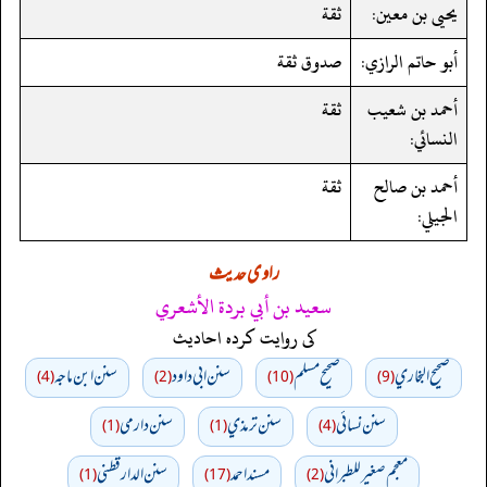
يحيى بن معين:
ثقة
أبو حاتم الرازي:
صدوق ثقة
أحمد بن شعيب
ثقة
النسائي:
أحمد بن صالح
ثقة
الجيلي:
راوی حدیث
سعيد بن أبي بردة الأشعري
کی روایت کردہ احادیث
صحيح البخاري
صحيح مسلم
سنن ابي داود
سنن ابن ماجه
(4)
(2)
(10)
(9)
سنن نسائي
سنن ترمذي
سنن دارمي
(1)
(1)
(4)
معجم صغير للطبراني
مسند احمد
سنن الدارقطني
(1)
(17)
(2)