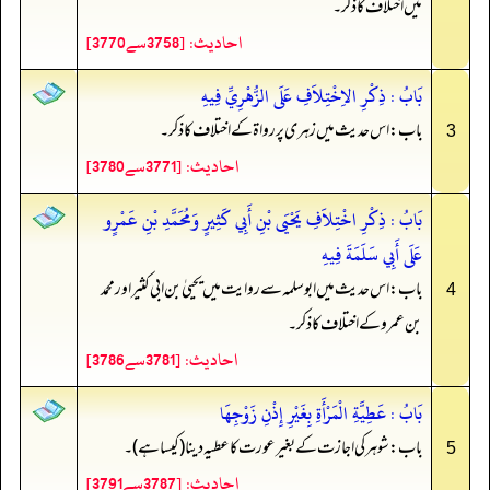
میں اختلاف کا ذکر۔
احادیث: [3758سے3770]
بَابُ : ذِكْرِ الاِخْتِلاَفِ عَلَى الزُّهْرِيِّ فِيهِ
باب: اس حدیث میں زہری پر رواۃ کے اختلاف کا ذکر۔
3
احادیث: [3771سے3780]
بَابُ : ذِكْرِ اخْتِلاَفِ يَحْيَى بْنِ أَبِي كَثِيرٍ وَمُحَمَّدِ بْنِ عَمْرٍو
عَلَى أَبِي سَلَمَةَ فِيهِ
باب: اس حدیث میں ابوسلمہ سے روایت میں یحییٰ بن ابی کثیر اور محمد
4
بن عمرو کے اختلاف کا ذکر۔
احادیث: [3781سے3786]
بَابُ : عَطِيَّةِ الْمَرْأَةِ بِغَيْرِ إِذْنِ زَوْجِهَا
باب: شوہر کی اجازت کے بغیر عورت کا عطیہ دینا (کیسا ہے)۔
5
احادیث: [3787سے3791]