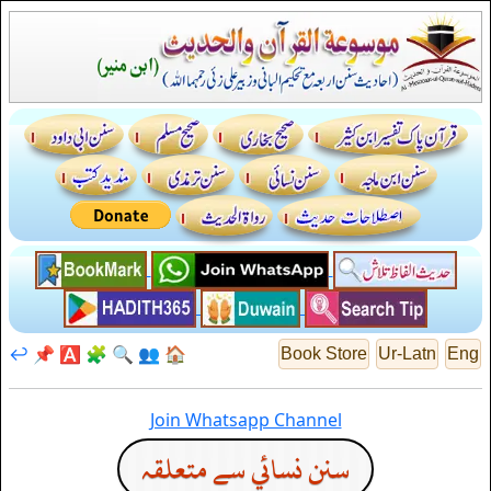
↩️
📌
🅰️
🧩
🔍
👥
🏠
Book Store
Ur-Latn
Eng
Join Whatsapp Channel
سنن نسائي سے متعلقہ