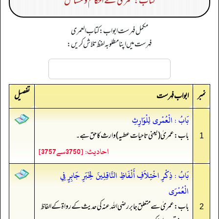
کتاب: عمریٰ کے احکام و مسائل
مکمل فہرست ابواب: كتاب العمرى
فہرست میں اپنا مطلوبہ لفظ تلاش کریں:
نمبر
تفصیل
ابواب فہرست
بَابُ : الْعُمْرى لِلْوَارِثِ
باب: عمریٰ (یعنی تاحیات عطیہ) وارث کا حق ہے۔
1
احادیث: [3750سے3757]
بَابُ : ذِكْرِ اخْتِلاَفِ أَلْفَاظِ النَّاقِلِينَ لِخَبَرِ جَابِرٍ فِي
الْعُمْرَى
باب: عمریٰ سے متعلق جابر رضی الله عنہ کی حدیث کے رواۃ کے الفاظ
2