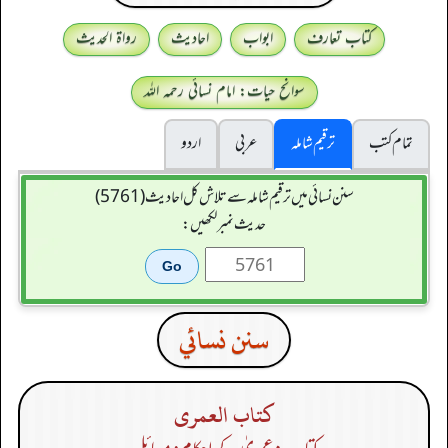
کتاب تعارف
ابواب
احادیث
رواۃ الحدیث
سوانح حیات: امام نسائی رحمہ اللہ
تمام کتب
ترقیم شاملہ
عربی
اردو
سنن نسائی میں ترقیم شاملہ سے تلاش کل احادیث (5761)
حدیث نمبر لکھیں:
سنن نسائي
كتاب العمرى