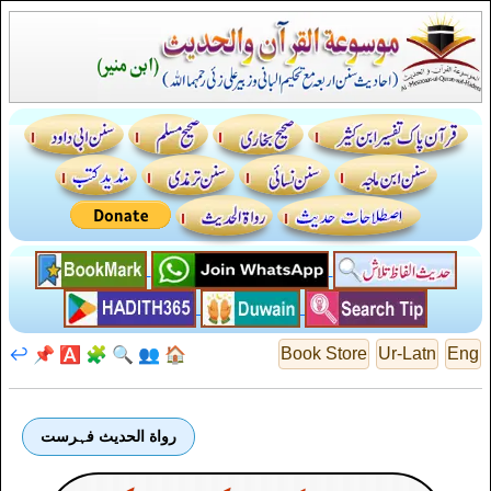
↩️
📌
🅰️
🧩
🔍
👥
🏠
Book Store
Ur-Latn
Eng
رواة الحديث فہرست