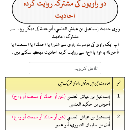
دو راویوں کی مشترکہ روایت کردہ
احادیث
راوی حدیث
إسماعيل بن عياش العنسي، أبو عتبة
کی دیگر رواۃ سے
مشترک احادیث
آپ ایک راوی کی دوسرے راوی سے «عن» یا «حدثنا» یا «سمعت» یا
«أخبرنا» یا «و» یا «ح» سے روایت کردہ احادیث دیکھ سکتے ہیں۔
نمبر
احادیث جن میں دونوں راوی شریک ہیں
إسماعيل بن عياش العنسي
(عن أو حدثنا أو سمعت أو و، ح)
1
أحوص بن حكيم العنسي
إسماعيل بن عياش العنسي
(عن أو حدثنا أو سمعت أو و، ح)
2
أبان بن سليمان الصوري، أبو عمير