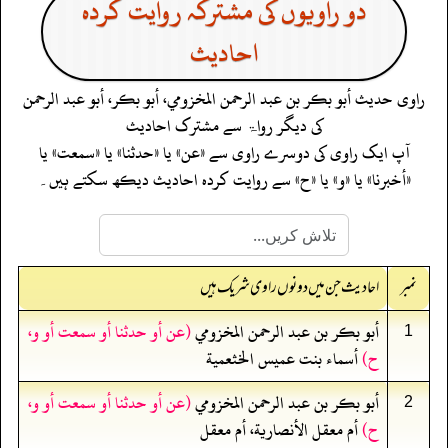
دو راویوں کی مشترکہ روایت کردہ
احادیث
راوی حدیث
أبو بكر بن عبد الرحمن المخزومي، أبو بكر، أبو عبد الرحمن
کی دیگر رواۃ سے مشترک احادیث
آپ ایک راوی کی دوسرے راوی سے «عن» یا «حدثنا» یا «سمعت» یا
«أخبرنا» یا «و» یا «ح» سے روایت کردہ احادیث دیکھ سکتے ہیں۔
نمبر
احادیث جن میں دونوں راوی شریک ہیں
أبو بكر بن عبد الرحمن المخزومي
(عن أو حدثنا أو سمعت أو و،
1
ح)
أسماء بنت عميس الخثعمية
أبو بكر بن عبد الرحمن المخزومي
(عن أو حدثنا أو سمعت أو و،
2
ح)
أم معقل الأنصارية، أم معقل