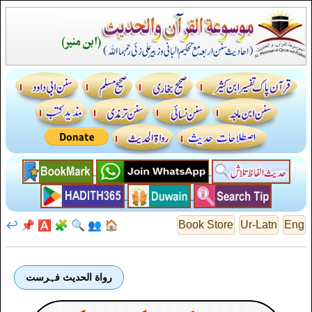
↩️
📌
🅰️
🧩
🔍
👥
🏠
Book Store
Ur-Latn
Eng
رواة الحديث فہرست