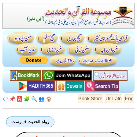
↩️
📌
🅰️
🧩
🔍
👥
🏠
Book Store
Ur-Latn
Eng
رواة الحديث فہرست