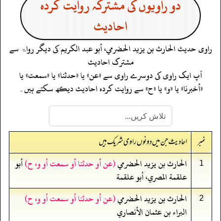
دو راویوں کی مشترکہ روایت کردہ
احادیث
راوی حدیث
الحارث بن يزيد الحضرمي، أبو عبد الكريم
کی دیگر رواۃ سے
مشترک احادیث
آپ ایک راوی کی دوسرے راوی سے «عن» یا «حدثنا» یا «سمعت» یا
«أخبرنا» یا «و» یا «ح» سے روایت کردہ احادیث دیکھ سکتے ہیں۔
نمبر
احادیث جن میں دونوں راوی شریک ہیں
الحارث بن يزيد الحضرمي
(عن أو حدثنا أو سمعت أو و، ح)
أبو
1
علقمة المصري، أبو علقمة
الحارث بن يزيد الحضرمي
(عن أو حدثنا أو سمعت أو و، ح)
2
البراء بن عثمان الأنصاري