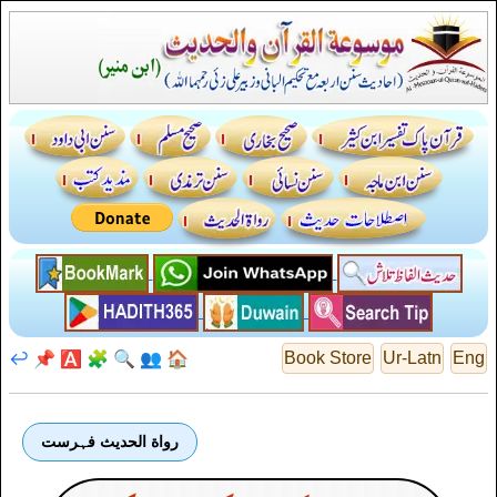
↩️
📌
🅰️
🧩
🔍
👥
🏠
Book Store
Ur-Latn
Eng
رواة الحديث فہرست