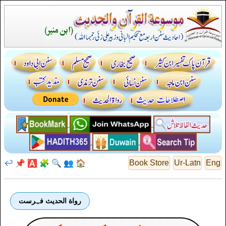
↩️
📌
🅰️
🧩
🔍
👥
🏠
Book Store
Ur-Latn
Eng
رواة الحديث فہرست