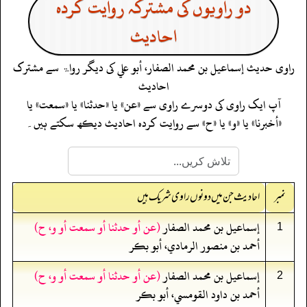
دو راویوں کی مشترکہ روایت کردہ
احادیث
راوی حدیث
إسماعيل بن محمد الصفار، أبو علي
کی دیگر رواۃ سے مشترک
احادیث
آپ ایک راوی کی دوسرے راوی سے «عن» یا «حدثنا» یا «سمعت» یا
«أخبرنا» یا «و» یا «ح» سے روایت کردہ احادیث دیکھ سکتے ہیں۔
نمبر
احادیث جن میں دونوں راوی شریک ہیں
إسماعيل بن محمد الصفار
(عن أو حدثنا أو سمعت أو و، ح)
1
أحمد بن منصور الرمادي، أبو بكر
إسماعيل بن محمد الصفار
(عن أو حدثنا أو سمعت أو و، ح)
2
أحمد بن داود القومسي، أبو بكر