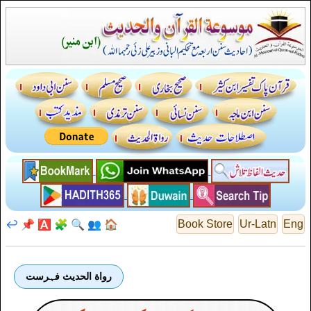
↩️
📌
🅰️
🧩
🔍
👥
🏠
Book Store
Ur-Latn
Eng
رواة الحديث فہرست