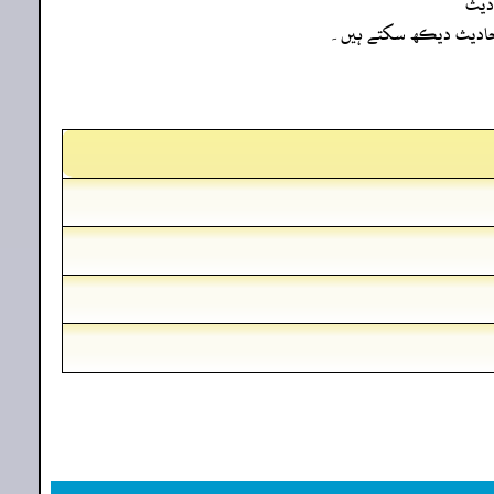
دیث
ہ احادیث دیکھ سکتے ہیں۔