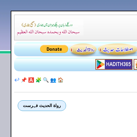
↩️
📌
🅰️
🧩
🔍
👥
🏠
رواة الحديث فہرست