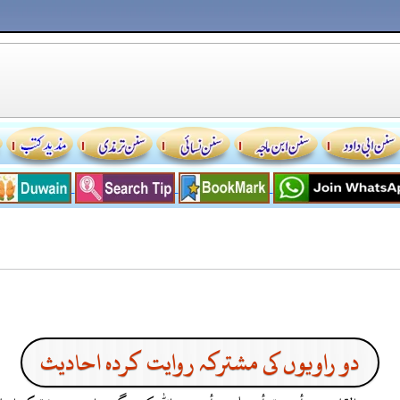
دو راویوں کی مشترکہ روایت کردہ احادیث