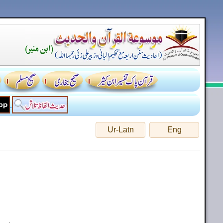
Ur-Latn
Eng