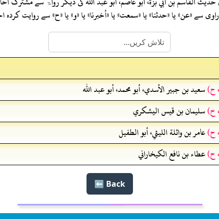
 حدیث
القاسم بن أبي بزة، أبو عاصم، أبو عبد الله
کی دیگر رواۃ سے مشترک احا
ی سے «عن» یا «حدثنا» یا «سمعت» یا «أخبرنا» یا «و» یا «ح» سے روایت کرد
، ح)
سعيد بن جبير الأسدي، أبو محمد، أبو عبد الله
، ح)
سليمان بن قيس اليشكري
، ح)
عامر بن واثلة الليثي، أبو الطفيل
، ح)
عطاء بن نافع الكيخاراني
Back ⬅️