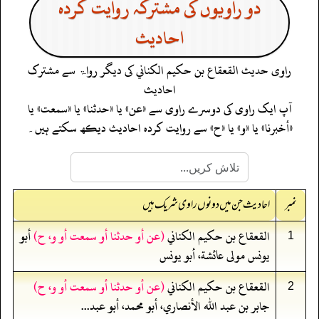
دو راویوں کی مشترکہ روایت کردہ
احادیث
راوی حدیث
القعقاع بن حكيم الكناني
کی دیگر رواۃ سے مشترک
احادیث
آپ ایک راوی کی دوسرے راوی سے «عن» یا «حدثنا» یا «سمعت» یا
«أخبرنا» یا «و» یا «ح» سے روایت کردہ احادیث دیکھ سکتے ہیں۔
نمبر
احادیث جن میں دونوں راوی شریک ہیں
القعقاع بن حكيم الكناني
(عن أو حدثنا أو سمعت أو و، ح)
أبو
1
يونس مولى عائشة، أبو يونس
القعقاع بن حكيم الكناني
(عن أو حدثنا أو سمعت أو و، ح)
2
جابر بن عبد الله الأنصاري، أبو محمد، أبو عبد...