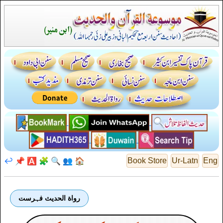
↩️
📌
🅰️
🧩
🔍
👥
🏠
Book Store
Ur-Latn
Eng
رواة الحديث فہرست