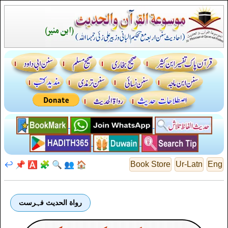
↩️
📌
🅰️
🧩
🔍
👥
🏠
Book Store
Ur-Latn
Eng
رواة الحديث فہرست