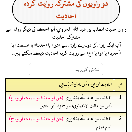
دو راویوں کی مشترکہ روایت کردہ
احادیث
راوی حدیث
المطلب بن عبد الله المخزومي، أبو الحكم
کی دیگر رواۃ سے
مشترک احادیث
آپ ایک راوی کی دوسرے راوی سے «عن» یا «حدثنا» یا «سمعت» یا
«أخبرنا» یا «و» یا «ح» سے روایت کردہ احادیث دیکھ سکتے ہیں۔
نمبر
احادیث جن میں دونوں راوی شریک ہیں
المطلب بن عبد الله المخزومي
(عن أو حدثنا أو سمعت أو و، ح)
1
أنس بن مالك الأنصاري، أبو حمزة، أبو النضر
المطلب بن عبد الله المخزومي
(عن أو حدثنا أو سمعت أو و، ح)
2
اسم مبهم