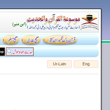
Ur-Latn
Eng