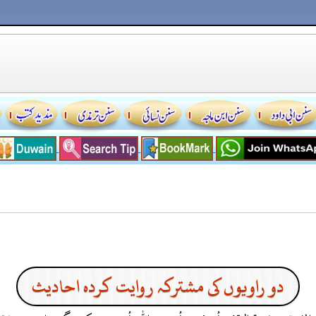
دو راویوں کی مشترکہ روایت کردہ احادیث