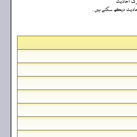
رک احادیث
ہ احادیث دیکھ سکتے ہیں۔