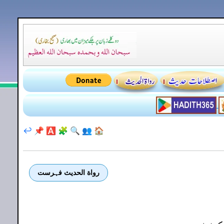
↩️
📌
🅰️
🧩
🔍
👥
🏠
رواة الحديث فہرست