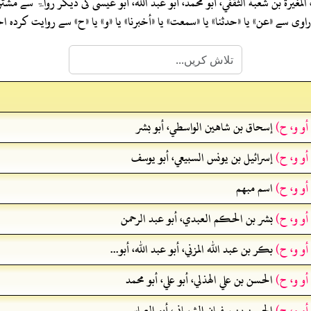
المغيرة بن شعبة الثقفي، أبو محمد، أبو عبد الله، أبو عيسى
کی دیگر رواۃ سے مشت
ی سے «عن» یا «حدثنا» یا «سمعت» یا «أخبرنا» یا «و» یا «ح» سے روایت کرد
أو و، ح)
إسحاق بن شاهين الواسطي، أبو بشر
أو و، ح)
إسرائيل بن يونس السبيعي، أبو يوسف
أو و، ح)
اسم مبهم
أو و، ح)
بشر بن الحكم العبدي، أبو عبد الرحمن
أو و، ح)
بكر بن عبد الله المزني، أبو عبد الله، أبو...
أو و، ح)
الحسن بن علي الهذلي، أبو علي، أبو محمد
أو و، ح)
الحسن بن سفيان الشيباني، أبو العباس