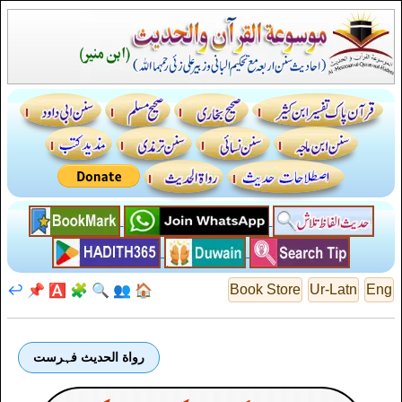
↩️
📌
🅰️
🧩
🔍
👥
🏠
Book Store
Ur-Latn
Eng
رواة الحديث فہرست