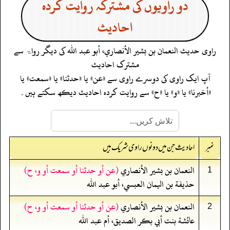
دو راویوں کی مشترکہ روایت کردہ
احادیث
راوی حدیث
النعمان بن بشير الأنصاري، أبو عبد الله
کی دیگر رواۃ سے
مشترک احادیث
آپ ایک راوی کی دوسرے راوی سے «عن» یا «حدثنا» یا «سمعت» یا
«أخبرنا» یا «و» یا «ح» سے روایت کردہ احادیث دیکھ سکتے ہیں۔
نمبر
احادیث جن میں دونوں راوی شریک ہیں
النعمان بن بشير الأنصاري
(عن أو حدثنا أو سمعت أو و، ح)
1
حذيفة بن اليمان العبسي، أبو عبد الله
النعمان بن بشير الأنصاري
(عن أو حدثنا أو سمعت أو و، ح)
2
عائشة بنت أبي بكر الصديق، أم عبد الله