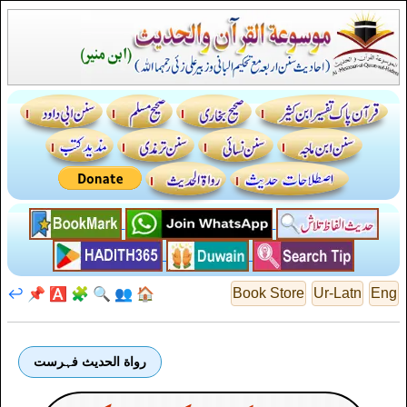
↩️
📌
🅰️
🧩
🔍
👥
🏠
Book Store
Ur-Latn
Eng
رواة الحديث فہرست