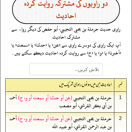
دو راویوں کی مشترکہ روایت کردہ
احادیث
راوی حدیث
حرملة بن يحيى التجيبي، أبو حفص
کی دیگر رواۃ سے
مشترک احادیث
آپ ایک راوی کی دوسرے راوی سے «عن» یا «حدثنا» یا «سمعت» یا
«أخبرنا» یا «و» یا «ح» سے روایت کردہ احادیث دیکھ سکتے ہیں۔
نمبر
احادیث جن میں دونوں راوی شریک ہیں
حرملة بن يحيى التجيبي
(عن أو حدثنا أو سمعت أو و، ح)
أحمد
1
بن أبي بكر القرشي، أبو مصعب
حرملة بن يحيى التجيبي
(عن أو حدثنا أو سمعت أو و، ح)
أحمد
2
بن عبد الرحمن القرشي، أبو عبيد الله