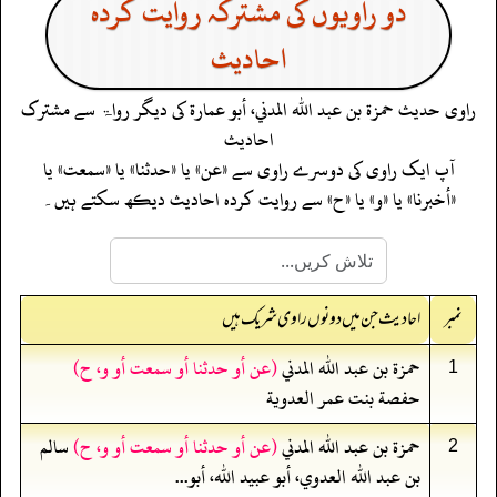
دو راویوں کی مشترکہ روایت کردہ
احادیث
راوی حدیث
حمزة بن عبد الله المدني، أبو عمارة
کی دیگر رواۃ سے مشترک
احادیث
آپ ایک راوی کی دوسرے راوی سے «عن» یا «حدثنا» یا «سمعت» یا
«أخبرنا» یا «و» یا «ح» سے روایت کردہ احادیث دیکھ سکتے ہیں۔
نمبر
احادیث جن میں دونوں راوی شریک ہیں
حمزة بن عبد الله المدني
(عن أو حدثنا أو سمعت أو و، ح)
1
حفصة بنت عمر العدوية
حمزة بن عبد الله المدني
(عن أو حدثنا أو سمعت أو و، ح)
سالم
2
بن عبد الله العدوي، أبو عبيد الله، أبو...