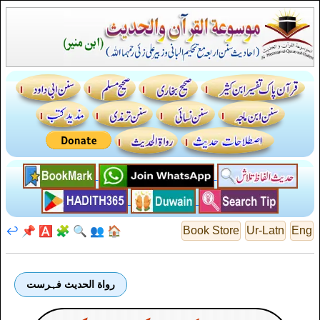
↩️
📌
🅰️
🧩
🔍
👥
🏠
Book Store
Ur-Latn
Eng
رواة الحديث فہرست