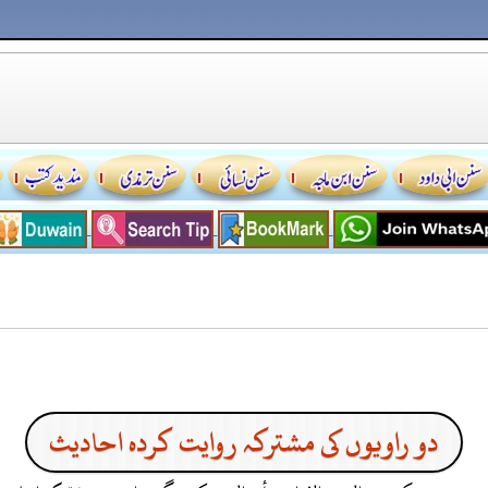
دو راویوں کی مشترکہ روایت کردہ احادیث