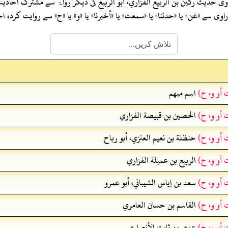
وی حدیث
ركين بن الربيع الفزاري، أبو الربيع
کی دیگر رواۃ سے مشترک احادی
ی سے «عن» یا «حدثنا» یا «سمعت» یا «أخبرنا» یا «و» یا «ح» سے روایت کرد
 أو و، ح)
اسم مبهم
 أو و، ح)
الحصين بن قبيصة الفزاري
 أو و، ح)
حنظلة بن نعيم العنزي، أبو رباح
 أو و، ح)
الربيع بن عميلة الفزاري
 أو و، ح)
سعد بن إياس الشيباني، أبو عمرو
 أو و، ح)
القاسم بن حسان العامري
 أو و، ح)
عدي بن ثابت الأنصاري