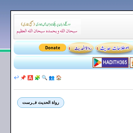
↩️
📌
🅰️
🧩
🔍
👥
🏠
رواة الحديث فہرست