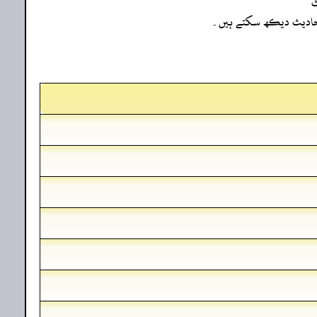
ث
ہ احادیث دیکھ سکتے ہیں۔