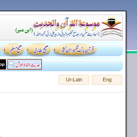
Ur-Latn
Eng