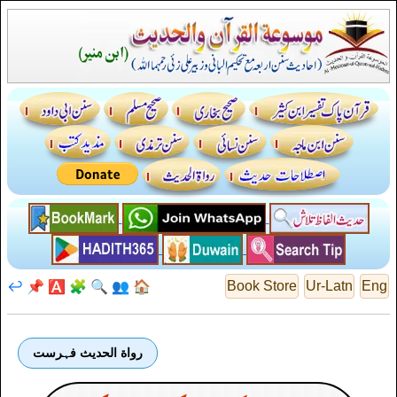
↩️
📌
🅰️
🧩
🔍
👥
🏠
Book Store
Ur-Latn
Eng
رواة الحديث فہرست