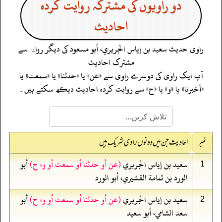
دو راویوں کی مشترکہ روایت کردہ
احادیث
راوی حدیث
سعيد بن إياس الجريري، أبو مسعود
کی دیگر رواۃ سے
مشترک احادیث
آپ ایک راوی کی دوسرے راوی سے «عن» یا «حدثنا» یا «سمعت» یا
«أخبرنا» یا «و» یا «ح» سے روایت کردہ احادیث دیکھ سکتے ہیں۔
نمبر
احادیث جن میں دونوں راوی شریک ہیں
سعيد بن إياس الجريري
(عن أو حدثنا أو سمعت أو و، ح)
أبو
1
الورد بن ثمامة القشيري، أبو الورد
سعيد بن إياس الجريري
(عن أو حدثنا أو سمعت أو و، ح)
أبو
2
سعد الشامي، أبو سعيد