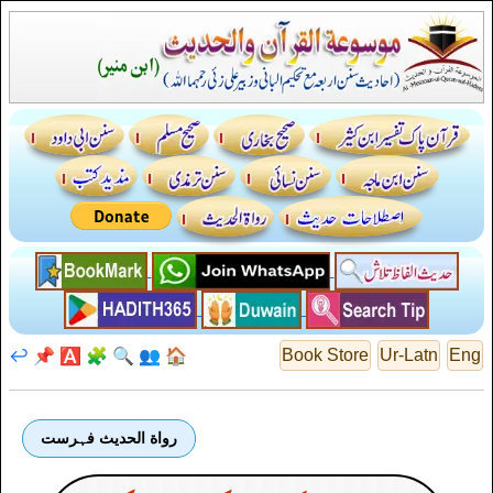
↩️
📌
🅰️
🧩
🔍
👥
🏠
Book Store
Ur-Latn
Eng
رواة الحديث فہرست