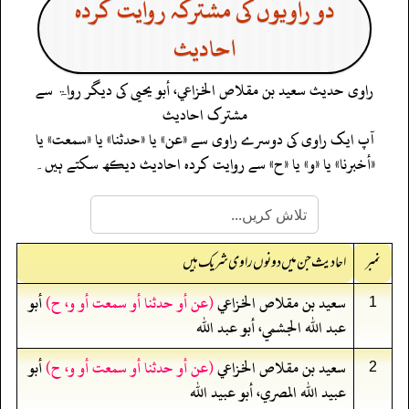
دو راویوں کی مشترکہ روایت کردہ
احادیث
راوی حدیث
سعيد بن مقلاص الخزاعي، أبو يحيى
کی دیگر رواۃ سے
مشترک احادیث
آپ ایک راوی کی دوسرے راوی سے «عن» یا «حدثنا» یا «سمعت» یا
«أخبرنا» یا «و» یا «ح» سے روایت کردہ احادیث دیکھ سکتے ہیں۔
نمبر
احادیث جن میں دونوں راوی شریک ہیں
سعيد بن مقلاص الخزاعي
(عن أو حدثنا أو سمعت أو و، ح)
أبو
1
عبد الله الجشمي، أبو عبد الله
سعيد بن مقلاص الخزاعي
(عن أو حدثنا أو سمعت أو و، ح)
أبو
2
عبيد الله المصري، أبو عبيد الله