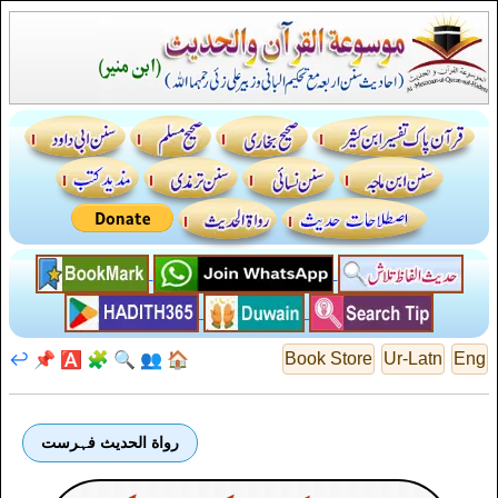
↩️
📌
🅰️
🧩
🔍
👥
🏠
Book Store
Ur-Latn
Eng
رواة الحديث فہرست