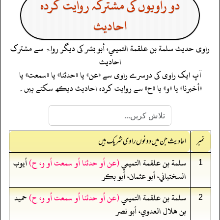
دو راویوں کی مشترکہ روایت کردہ
احادیث
راوی حدیث
سلمة بن علقمة التميمي، أبو بشر
کی دیگر رواۃ سے مشترک
احادیث
آپ ایک راوی کی دوسرے راوی سے «عن» یا «حدثنا» یا «سمعت» یا
«أخبرنا» یا «و» یا «ح» سے روایت کردہ احادیث دیکھ سکتے ہیں۔
نمبر
احادیث جن میں دونوں راوی شریک ہیں
سلمة بن علقمة التميمي
(عن أو حدثنا أو سمعت أو و، ح)
أيوب
1
السختياني، أبو عثمان، أبو بكر
سلمة بن علقمة التميمي
(عن أو حدثنا أو سمعت أو و، ح)
حميد
2
بن هلال العدوي، أبو نصر