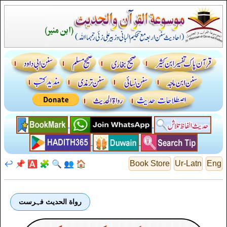
↩️
📌
🅰️
🧩
🔍
👥
🏠
Book Store
Ur-Latn
Eng
رواة الحديث فہرست