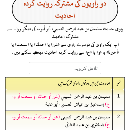
دو راویوں کی مشترکہ روایت کردہ
احادیث
راوی حدیث
سليمان بن عبد الرحمن التميمي، أبو أيوب
کی دیگر رواۃ سے
مشترک احادیث
آپ ایک راوی کی دوسرے راوی سے «عن» یا «حدثنا» یا «سمعت» یا
«أخبرنا» یا «و» یا «ح» سے روایت کردہ احادیث دیکھ سکتے ہیں۔
نمبر
احادیث جن میں دونوں راوی شریک ہیں
سليمان بن عبد الرحمن التميمي
(عن أو حدثنا أو سمعت أو و،
1
ح)
إسماعيل بن عياش العنسي، أبو عتبة
سليمان بن عبد الرحمن التميمي
(عن أو حدثنا أو سمعت أو و،
2
ح)
البختري بن عبيد الطائي