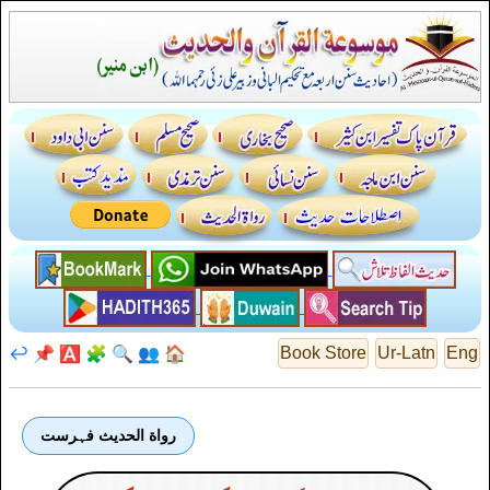
↩️
📌
🅰️
🧩
🔍
👥
🏠
Book Store
Ur-Latn
Eng
رواة الحديث فہرست