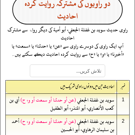
دو راویوں کی مشترکہ روایت کردہ
احادیث
راوی حدیث
سويد بن غفلة الجعفي، أبو أمية
کی دیگر رواۃ سے مشترک
احادیث
آپ ایک راوی کی دوسرے راوی سے «عن» یا «حدثنا» یا «سمعت» یا
«أخبرنا» یا «و» یا «ح» سے روایت کردہ احادیث دیکھ سکتے ہیں۔
نمبر
احادیث جن میں دونوں راوی شریک ہیں
سويد بن غفلة الجعفي
(عن أو حدثنا أو سمعت أو و، ح)
أبي بن
1
كعب الأنصاري، أبو المنذر، أبو الطفيل
سويد بن غفلة الجعفي
(عن أو حدثنا أو سمعت أو و، ح)
أحمد
2
بن سليمان الرهاوي، أبو الحسين