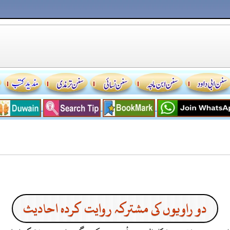
دو راویوں کی مشترکہ روایت کردہ احادیث