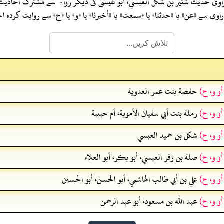
اوی حدیث
شتير بن شكل العبسي، أبو عيسى
کی دیگر رواۃ سے مشترک احادیث
ی سے «عن» یا «حدثنا» یا «سمعت» یا «أخبرنا» یا «و» یا «ح» سے روایت کرد
أو و، ح)
حفصة بنت عمر العدوية
أو و، ح)
رملة بنت أبي سفيان الأموية، أم حبيبة
أو و، ح)
شكل بن حميد العبسي
أو و، ح)
صلة بن زفر العبسي، أبو بكر، أبو العلاء
أو و، ح)
علي بن أبي طالب الهاشمي، أبو الحسن، أبو الحسين
أو و، ح)
عبد الله بن مسعود، أبو عبد الرحمن