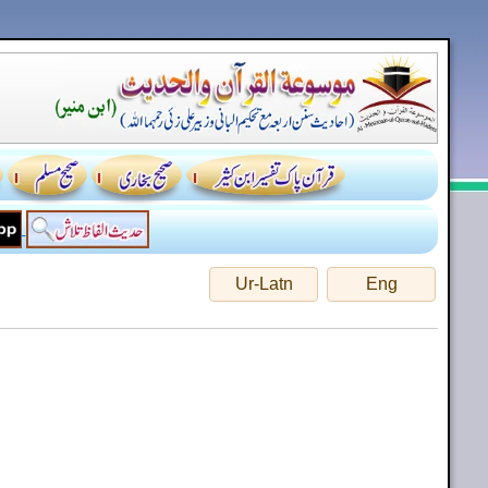
Ur-Latn
Eng