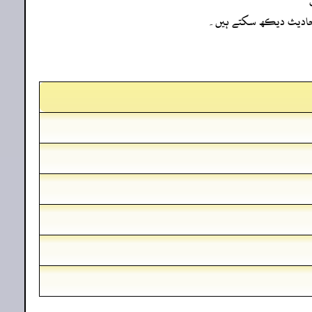
ہ احادیث دیکھ سکتے ہیں۔