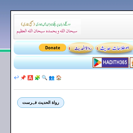
↩️
📌
🅰️
🧩
🔍
👥
🏠
رواة الحديث فہرست