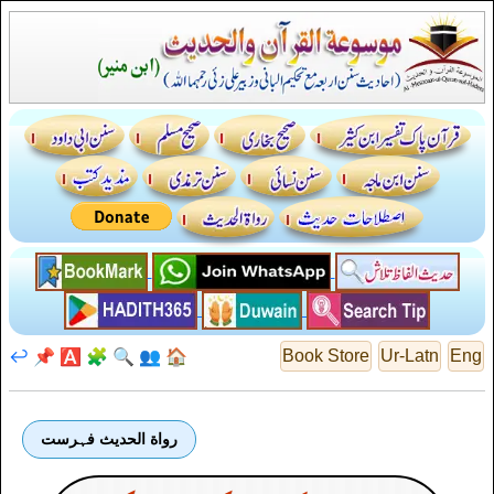
↩️
📌
🅰️
🧩
🔍
👥
🏠
Book Store
Ur-Latn
Eng
رواة الحديث فہرست