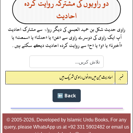
دو راویوں کی مشترکہ روایت کردہ
احادیث
راوی حدیث
شكل بن حميد العبسي
کی دیگر رواۃ سے مشترک احادیث
آپ ایک راوی کی دوسرے راوی سے «عن» یا «حدثنا» یا «سمعت» یا
«أخبرنا» یا «و» یا «ح» سے روایت کردہ احادیث دیکھ سکتے ہیں۔
نمبر
احادیث جن میں دونوں راوی شریک ہیں
Back ⬅️
© 2005-2026, Developed by Islamic Urdu Books, For any
query, please WhatsApp us at +92 331 5902482 or email us