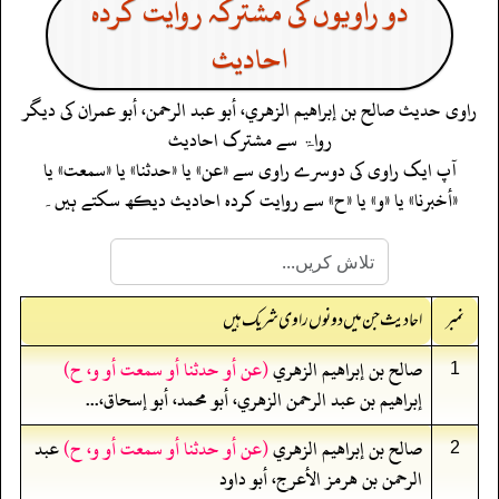
دو راویوں کی مشترکہ روایت کردہ
احادیث
راوی حدیث
صالح بن إبراهيم الزهري، أبو عبد الرحمن، أبو عمران
کی دیگر
رواۃ سے مشترک احادیث
آپ ایک راوی کی دوسرے راوی سے «عن» یا «حدثنا» یا «سمعت» یا
«أخبرنا» یا «و» یا «ح» سے روایت کردہ احادیث دیکھ سکتے ہیں۔
نمبر
احادیث جن میں دونوں راوی شریک ہیں
صالح بن إبراهيم الزهري
(عن أو حدثنا أو سمعت أو و، ح)
1
إبراهيم بن عبد الرحمن الزهري، أبو محمد، أبو إسحاق،...
صالح بن إبراهيم الزهري
(عن أو حدثنا أو سمعت أو و، ح)
عبد
2
الرحمن بن هرمز الأعرج، أبو داود