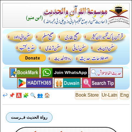
↩️
📌
🅰️
🧩
🔍
👥
🏠
Book Store
Ur-Latn
Eng
رواة الحديث فہرست