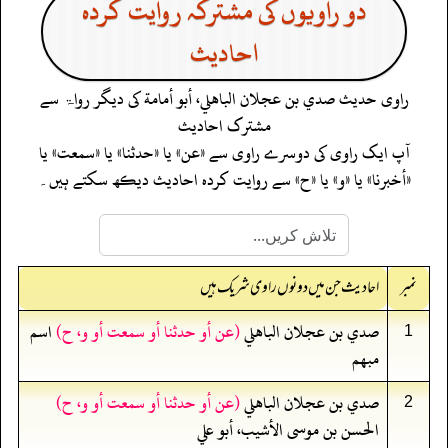
دو راویوں کی مشترکہ روایت کردہ
احادیث
راوی حدیث
صدي بن عجلان الباهلي، أبو أمامة
کی دیگر رواۃ سے
مشترک احادیث
آپ ایک راوی کی دوسرے راوی سے «عن» یا «حدثنا» یا «سمعت» یا
«أخبرنا» یا «و» یا «ح» سے روایت کردہ احادیث دیکھ سکتے ہیں۔
نمبر
احادیث جن میں دونوں راوی شریک ہیں
صدي بن عجلان الباهلي
(عن أو حدثنا أو سمعت أو و، ح)
اسم
1
مبهم
صدي بن عجلان الباهلي
(عن أو حدثنا أو سمعت أو و، ح)
2
الحسن بن موسى الأشيب، أبو علي