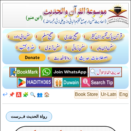
↩️
📌
🅰️
🧩
🔍
👥
🏠
Book Store
Ur-Latn
Eng
رواة الحديث فہرست