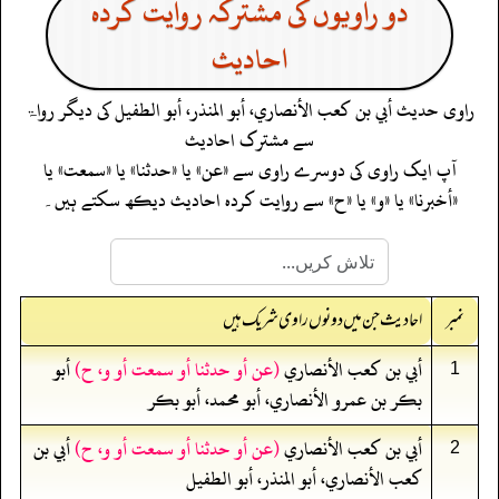
دو راویوں کی مشترکہ روایت کردہ
احادیث
راوی حدیث
أبي بن كعب الأنصاري، أبو المنذر، أبو الطفيل
کی دیگر رواۃ
سے مشترک احادیث
آپ ایک راوی کی دوسرے راوی سے «عن» یا «حدثنا» یا «سمعت» یا
«أخبرنا» یا «و» یا «ح» سے روایت کردہ احادیث دیکھ سکتے ہیں۔
نمبر
احادیث جن میں دونوں راوی شریک ہیں
أبي بن كعب الأنصاري
(عن أو حدثنا أو سمعت أو و، ح)
أبو
1
بكر بن عمرو الأنصاري، أبو محمد، أبو بكر
أبي بن كعب الأنصاري
(عن أو حدثنا أو سمعت أو و، ح)
أبي بن
2
كعب الأنصاري، أبو المنذر، أبو الطفيل