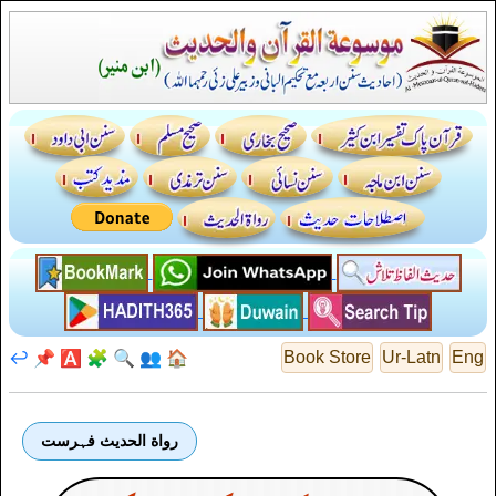
↩️
📌
🅰️
🧩
🔍
👥
🏠
Book Store
Ur-Latn
Eng
رواة الحديث فہرست