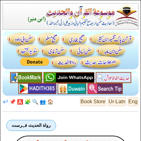
↩️
📌
🅰️
🧩
🔍
👥
🏠
Book Store
Ur-Latn
Eng
رواة الحديث فہرست