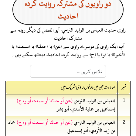
دو راویوں کی مشترکہ روایت کردہ
احادیث
راوی حدیث
العباس بن الوليد النرسي، أبو الفضل
کی دیگر رواۃ سے
مشترک احادیث
آپ ایک راوی کی دوسرے راوی سے «عن» یا «حدثنا» یا «سمعت» یا
«أخبرنا» یا «و» یا «ح» سے روایت کردہ احادیث دیکھ سکتے ہیں۔
نمبر
احادیث جن میں دونوں راوی شریک ہیں
العباس بن الوليد النرسي
(عن أو حدثنا أو سمعت أو و، ح)
1
إسماعيل بن علية الأسدي، أبو بشر
العباس بن الوليد النرسي
(عن أو حدثنا أو سمعت أو و، ح)
حماد
2
بن زيد الأزدي، أبو إسماعيل