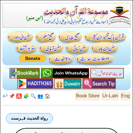
↩️
📌
🅰️
🧩
🔍
👥
🏠
Book Store
Ur-Latn
Eng
رواة الحديث فہرست