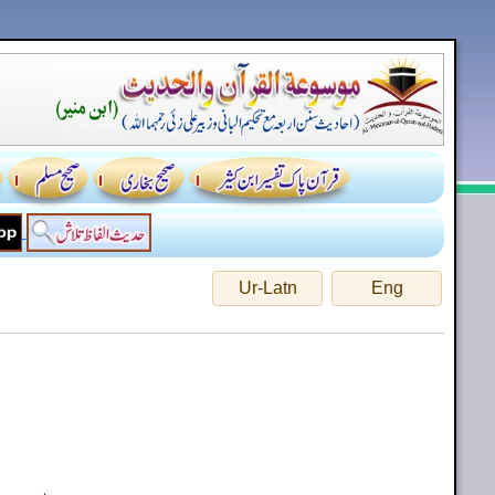
Ur-Latn
Eng