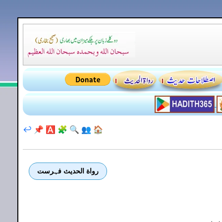
↩️
📌
🅰️
🧩
🔍
👥
🏠
رواة الحديث فہرست