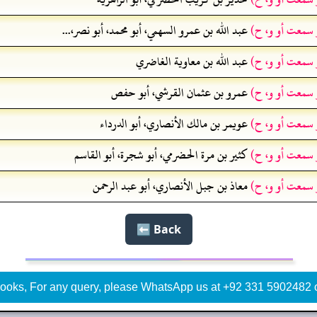
و سمعت أو و، ح)
عبد الله بن عمرو السهمي، أبو محمد، أبو نصر،...
و سمعت أو و، ح)
عبد الله بن معاوية الغاضري
و سمعت أو و، ح)
عمرو بن عثمان القرشي، أبو حفص
و سمعت أو و، ح)
عويمر بن مالك الأنصاري، أبو الدرداء
و سمعت أو و، ح)
كثير بن مرة الحضرمي، أبو شجرة، أبو القاسم
و سمعت أو و، ح)
معاذ بن جبل الأنصاري، أبو عبد الرحمن
Back ⬅️
ooks, For any query, please WhatsApp us at +92 331 5902482 