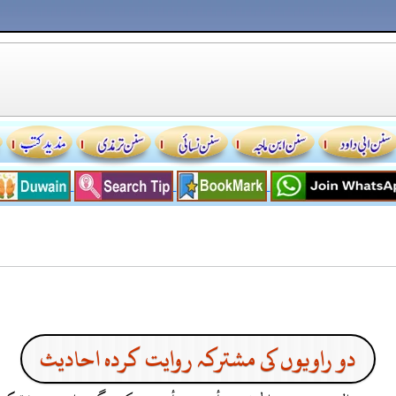
دو راویوں کی مشترکہ روایت کردہ احادیث