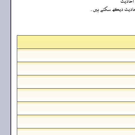
احادیث
ہ احادیث دیکھ سکتے ہیں۔