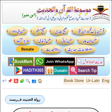
↩️
📌
🅰️
🧩
🔍
👥
🏠
Book Store
Ur-Latn
Eng
رواة الحديث فہرست