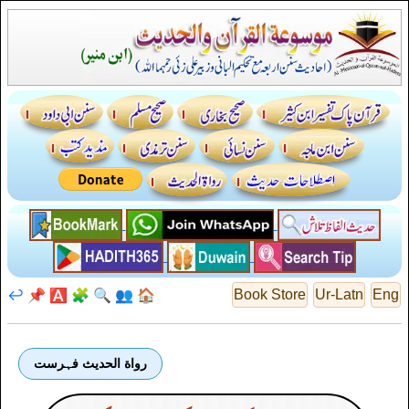
↩️
📌
🅰️
🧩
🔍
👥
🏠
Book Store
Ur-Latn
Eng
رواة الحديث فہرست