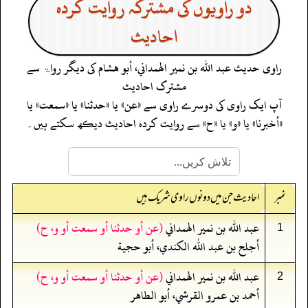
دو راویوں کی مشترکہ روایت کردہ
احادیث
راوی حدیث
عبد الله بن نمير الهمداني، أبو هشام
کی دیگر رواۃ سے
مشترک احادیث
آپ ایک راوی کی دوسرے راوی سے «عن» یا «حدثنا» یا «سمعت» یا
«أخبرنا» یا «و» یا «ح» سے روایت کردہ احادیث دیکھ سکتے ہیں۔
نمبر
احادیث جن میں دونوں راوی شریک ہیں
عبد الله بن نمير الهمداني
(عن أو حدثنا أو سمعت أو و، ح)
1
أجلح بن عبد الله الكندي، أبو حجية
عبد الله بن نمير الهمداني
(عن أو حدثنا أو سمعت أو و، ح)
2
أحمد بن عمرو القرشي، أبو الطاهر