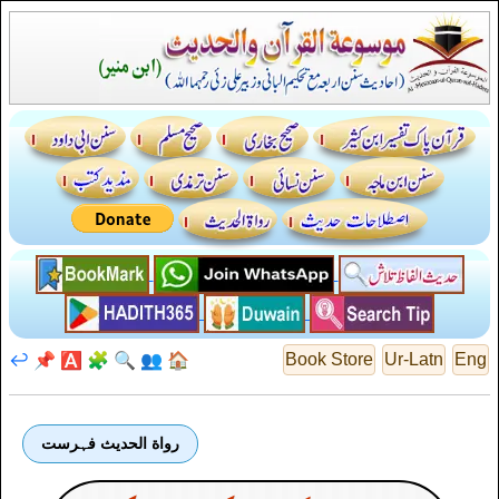
↩️
📌
🅰️
🧩
🔍
👥
🏠
Book Store
Ur-Latn
Eng
رواة الحديث فہرست