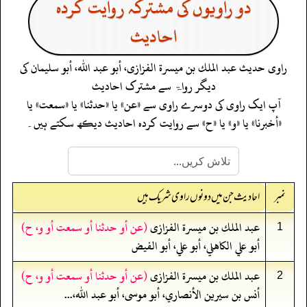
دو راویوں کی مشترکہ روایت کردہ
احادیث
راوی حدیث
عبد الملك بن ميسرة الفزازى، أبو عبد الله، أبو سليمان
کی
دیگر رواۃ سے مشترک احادیث
آپ ایک راوی کی دوسرے راوی سے «عن» یا «حدثنا» یا «سمعت» یا
«أخبرنا» یا «و» یا «ح» سے روایت کردہ احادیث دیکھ سکتے ہیں۔
نمبر
احادیث جن میں دونوں راوی شریک ہیں
عبد الملك بن ميسرة الفزازى
(عن أو حدثنا أو سمعت أو و، ح)
1
أبو علي الكاهلي، أبو علي، أبو الفيض
عبد الملك بن ميسرة الفزازى
(عن أو حدثنا أو سمعت أو و، ح)
2
أنس بن سيرين الأنصاري، أبو موسى، أبو عبد الله،...