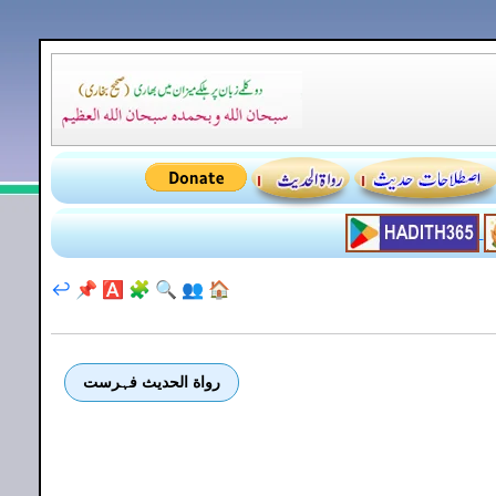
↩️
📌
🅰️
🧩
🔍
👥
🏠
رواة الحديث فہرست