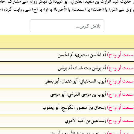
ی حدیث
عبد الوارث بن سعيد العنبري، أبو عبيدة
کی دیگر رواۃ سے مشترک احا
ی سے «عن» یا «حدثنا» یا «سمعت» یا «أخبرنا» یا «و» یا «ح» سے روایت کرد
 سمعت أو و، ح)
أم الحسن البصري، أم الحسن
 سمعت أو و، ح)
أم يونس بنت شداد، أم يونس
 سمعت أو و، ح)
أيوب السختياني، أبو عثمان، أبو بكر
 سمعت أو و، ح)
أيوب بن موسى القرشي، أبو موسى
 سمعت أو و، ح)
إسحاق بن منصور الكوسج، أبو يعقوب
 سمعت أو و، ح)
إسماعيل بن أمية الأموي
 سمعت أو و، ح)
إسماعيل بن علية الأسدي، أبو بشر