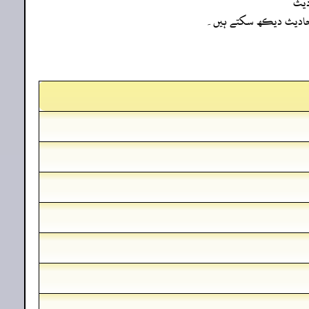
دیث
ہ احادیث دیکھ سکتے ہیں۔