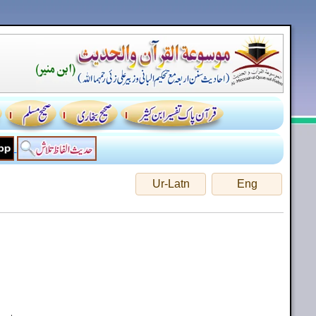
Ur-Latn
Eng