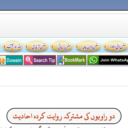
دو راویوں کی مشترکہ روایت کردہ احادیث