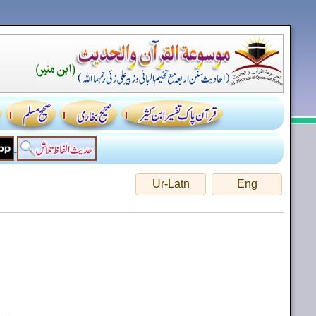
Ur-Latn
Eng