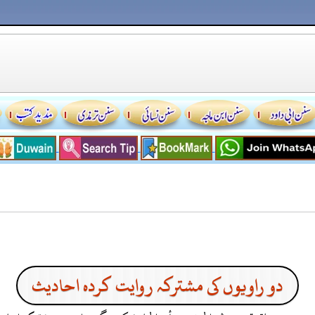
دو راویوں کی مشترکہ روایت کردہ احادیث