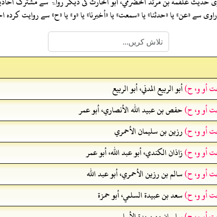
وی حدیث
علقمة بن مرثد الحضرمي، أبو الحارث
کی دیگر رواۃ سے مشترک احاد
ی سے «عن» یا «حدثنا» یا «سمعت» یا «أخبرنا» یا «و» یا «ح» سے روایت کرد
ت أو و، ح)
أبو الربيع المدني، أبو الربيع
ت أو و، ح)
حفص بن عبيد الله الأنصاري، أبو عمر
ت أو و، ح)
رزين بن سليمان الأحمري
ت أو و، ح)
زاذان الكندي، أبو عبد الله، أبو عمر
ت أو و، ح)
سالم بن رزين الأحمري، أبو عبد الله
ت أو و، ح)
سعد بن عبيدة السلمي، أبو حمزة
ت أو و، ح)
سليمان بن بريدة الأسلمي