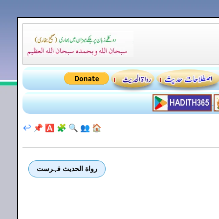
↩️
📌
🅰️
🧩
🔍
👥
🏠
رواة الحديث فہرست