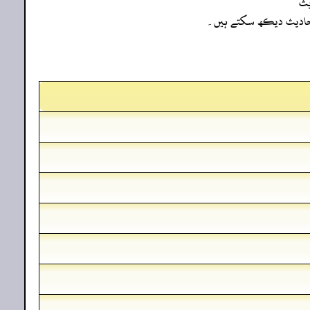
یث
ہ احادیث دیکھ سکتے ہیں۔